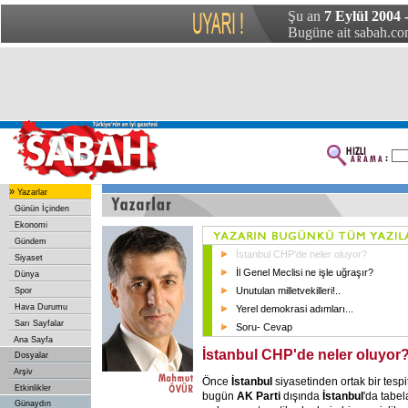
Şu an
7 Eylül 2004 -
Bugüne ait sabah.com
»
Yazarlar
Günün İçinden
Ekonomi
Gündem
İstanbul CHP'de neler oluyor?
Siyaset
İl Genel Meclisi ne işle uğraşır?
Dünya
Unutulan milletvekilleri!..
Spor
Hava Durumu
Yerel demokrasi adımları...
Sarı Sayfalar
Soru- Cevap
Ana Sayfa
İstanbul CHP'de neler oluyor
Dosyalar
Arşiv
Önce
İstanbul
siyasetinden ortak bir tespit
Etkinlikler
bugün
AK Parti
dışında
İstanbul
'da tabel
Günaydın