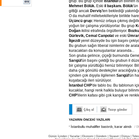
grup. Bu grup içinde
İstanbul
'un bilinen i
Mehmet Bölük.
Eski
il başkanı. Bölük
'ün
gittiği ancak
Derviş
'ten beklediği yakınlığ
O da muhalif milletvekilleriyle birlikte hare
Üçüncü grup:
Henüz ortaya çıkmış değille
yoğun bir çalışma yürütüyorlar. Bu grup
K
Doğan
ikilisi etrafında örgütleniyor.
Bozku
Gürlevik, Cemal Canpolat
ve eski
Ümrani
İlgezdi
yerel düzeyde bu işin başını çekiyo
Bu grubun sağın liberal isimlerini de arala
kuracakları da konuşulanlar arasında...
Son gruba gelince, çiçeği burnunda Gen
Sarıgül
'ün başını çektiği bu grubun il düz
bir çalışma yürüttüğü henüz bilinmiyor. Bil
daha çok gönüllü destekçiler aracılığıyla 
içinden çok dışıyla ilgilenen
Sarıgül
'ün ha
kuşatacağı ileri sürülüyor.
İstanbul CHP
'de tablo bu. Bu tablonun iç
kucaklar, hangi renk halkla buluşur bilinme
CHP
'lilerin kafası gibi çok karışık ve renkle
YAZARIN ÖNCEKİ YAZILARI
İstanbullu muhalifler bastırdı, karar alındı
/ 
Günün İçinden
|
Yazarlar
|
Ekonomi
|
Gündem
|
Siyaset
|
Dünya |
Telev