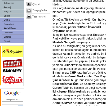
asılı mevcut partilerde derin bir sessizlik
Televizyon
hâkim...
Astroloji
Ne il örgütlerinde, ne de ilçe örgütlerinde 
bir hareket yok. Adeta ölü toprağı serpilmi
Magazin
gibi.
Sağlık
Örneğin,
Türkiye
'nin en köklü, Cumhuriye
Cuma
yaşıt, (önümüzdeki günlerde 81. kuruluş yı
Cumartesi
kutlanacak) partisi
CHP
'nin
İstanbul İl
Aktüel Pazar
Örgütü
'ne bakalım.
Otomobil
İlginç bir içe kapanış yaşanıyor. En sıcak
Sinema
Parti yetkilileri veya partili birkaç kişi bi
Çizerler
Mustafa Sarıgül
konuşuluyor.
Aslında bu tartışmalar, bu gerginlikler bo
içinde bir başka hesaplaşma günü de hızl
dışında kalan, ihraç edilen ve partiyle bir
geniş bir çevre var. Orada ciddi bir tartışm
Bu tablodan yeni bir yapı mı çıkacak, yok
yeniden
CHP
etrafında mı bütünleşecekler
olan çok parçalı bir yapının varlığı. Peki 
Birinci grup: CHP İstanbul
'un en güçlü k
elinde tutan
Genel Merkezciler.
Yani
Bayk
Şinasi Öktem
bu grubun içinde görünüyo
Başkanı İsmail Ünal
ve
Kadıköy Belediy
Gürsel Tekin
bu kesimin en ateşli savunu
İkinci grup: İl Merkezi
'nde şu anda bir et
Merkez düzeyinde yürüttükleri politika ne
aralarında bir süre önce partiden ihraç e
Google Arama
Ahmet Güryüz Ketenci
ve
Hasan Aydın