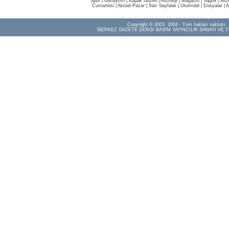
Spor
|
Günaydın
|
Kapak Güzeli
|
Astroloji
|
Magazin
|
Sağlık
|
Biz
Cumartesi
|
Aktüel Pazar
|
Sarı Sayfalar
|
Otomobil
|
Dosyalar
|
A
Copyright © 2003, 2004 - Tüm hakları saklıdır.
MERKEZ GAZETE DERGİ BASIM YAYINCILIK SANAYİ VE T