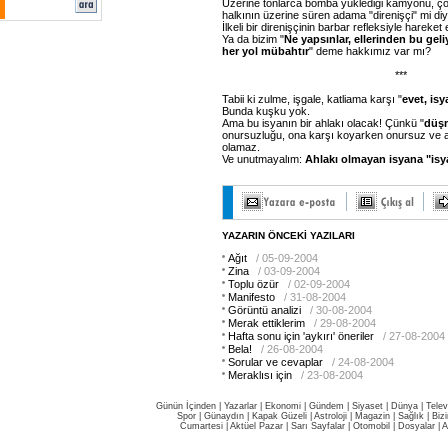
Üzerine tonlarca bomba yüklediği kamyonu, ç
halkının üzerine süren adama "direnişçi" mi di
İlkeli bir direnişçinin barbar refleksiyle harek
Ya da bizim "
Ne yapsınlar, ellerinden bu geliy
her yol mübahtır
" deme hakkımız var mı?
***
Tabii ki zulme, işgale, katliama karşı "
evet, isy
Bunda kuşku yok.
Ama bu isyanın bir ahlakı olacak! Çünkü "
düş
onursuzluğu, ona karşı koyarken onursuz ve 
olamaz.
Ve unutmayalım:
Ahlakı olmayan isyana "is
YAZARIN ÖNCEKİ YAZILARI
Ağıt
/ 05-09-2004
Zina
/ 03-09-2004
Toplu özür
/ 02-09-2004
Manifesto
/ 31-08-2004
Görüntü analizi
/ 30-08-2004
Merak ettiklerim
/ 29-08-2004
Hafta sonu için 'aykırı' öneriler
/ 27-08-2004
Bela!
/ 26-08-2004
Sorular ve cevaplar
/ 24-08-2004
Meraklısı için
/ 23-08-2004
Günün İçinden
|
Yazarlar
|
Ekonomi
|
Gündem
|
Siyaset
|
Dünya |
Telev
Spor
|
Günaydın
|
Kapak Güzeli
|
Astroloji
|
Magazin
|
Sağlık
|
Biz
Cumartesi
|
Aktüel Pazar
|
Sarı Sayfalar
|
Otomobil
|
Dosyalar
|
A