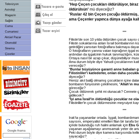
"
Hep Çeçen çocukları öldürülüyor, biraz
Televizyon
öldürülsün
" mü diyeceğiz?
Astroloji
"
Ruslar 42 bin Çeçen çocuğu öldürmüş,
Magazin
ama Çeçenler yapınca dünya ayağa kal
Sağlık
Cuma
***
Cumartesi
Aktüel Pazar
Filistin'de son 10 yılda öldürülen çocuk sayısı da
Filistin sokaklarına atılan İsrail bombalarının 
Otomobil
getirdiğini yansıtan fotoğraflara bakmaya daya
Sinema
O fotoğrafların yanına vatan toprağının işgal ed
ardından da işgalcinin hukuk tanımazlığını, küst
Çizerler
Ortaya nasıl bir azap çıkar, düşünebiliyor mu
Ama durum böyle diye Yahudi çocuklarının kat
vereceğiz?
"
Bunlar büyüyünce garanti anne babaları gib
Filistinliler'i katlederler, onları daha çocu
diyeceğiz?
Henüz akıl baliğ olmamış çocukların içine dal
bombanın fünyesinin çekilmesini, "
Allah'ın mu
göreceğiz?
Çocuk öldürerek şehit mi olunacak? Cennete 
gidilecek?
"
İyi ama İsrail'in öldürdüğü çocuklar ne ol
Filistinliler'in çocuk öldürmesinin meşruiyet ka
***
Irak'ta yaşananlar ortada. İşgali, bombardıman
sayısını, emperyalist emelleri filan bir tarafa bır
içinde bulunduğu ruh halini anlamak için
Ebu G
yaşanan aşağılamayı anımsamak yeter de arta
Google Arama
Peki durum böyle diye kamera karşısında kel
sayacağız?