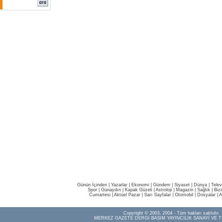
Günün İçinden
|
Yazarlar
|
Ekonomi
|
Gündem
|
Siyaset
|
Dünya |
Telev
Spor
|
Günaydın
|
Kapak Güzeli
|
Astroloji
|
Magazin
|
Sağlık
|
Biz
Cumartesi
|
Aktüel Pazar
|
Sarı Sayfalar
|
Otomobil
|
Dosyalar
|
A
Copyright © 2003, 2004 - Tüm hakları saklıdır.
MERKEZ GAZETE DERGİ BASIM YAYINCILIK SANAYİ VE T