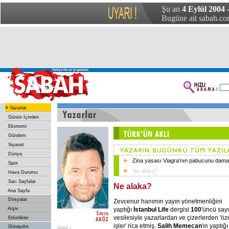
Şu an
4 Eylül 2004 
Bugüne ait sabah.com
»
Yazarlar
Günün İçinden
Ekonomi
Gündem
Siyaset
Dünya
Zina yasası Viagra'nın pabucunu dama
Spor
Ne alaka?
Hava Durumu
Sarı Sayfalar
Ne alaka?
Ana Sayfa
Dosyalar
Zevcenur hanımın yayın yönetmenliğini
yaptığı
İstanbul Life
dergisi
100
'üncü sayı
Arşiv
vesilesiyle yazarlardan ve çizerlerden 'öz
Etkinlikler
işler' rica etmiş.
Salih Memecan
'ın yaptığı
Günaydın