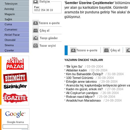
'
Semtler Üzerine Çeşitlemeler
' bölümün
Televizyon
yer alan şu karikatüre bayıldık. Günlerdir
Fax:
Astroloji
0212 354 36 19
aramızda bir punduna getirip 'Ne alaka' d
Magazin
gülüyoruz.
Sağlık
Cuma
Cumartesi
Aktüel Pazar
Otomobil
Sinema
Çizerler
YAZARIN ÖNCEKİ YAZILARI
'Bir İçim Su'
/ 03-09-2004
Aldatılan kadın
/ 02-09-2004
Kim bu Bahaeddin Özkişi?
/ 31-08-2004
100 Temel Görüntü
/ 30-08-2004
Erkeğin anne takıntısı
/ 29-08-2004
Aranızda hiç kaplumbağa terbiyecisi gören v
Kadın mı güzel, erkek mi?
/ 27-08-2004
Ali Coşkun'un yanılgısı
/ 26-08-2004
Rıdvan nasıl biliyor?
/ 25-08-2004
Anadolu'nun Maradonası
/ 24-08-2004
Google Arama