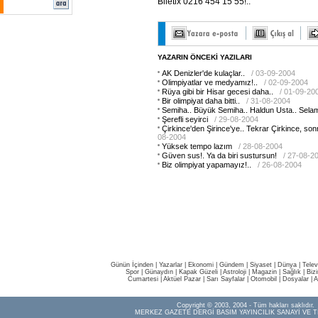
Biletix 0216 454 15 55!..
YAZARIN ÖNCEKİ YAZILARI
AK Denizler'de kulaçlar..
/ 03-09-2004
Olimpiyatlar ve medyamız!..
/ 02-09-2004
Rüya gibi bir Hisar gecesi daha..
/ 01-09-20
Bir olimpiyat daha bitti..
/ 31-08-2004
Semiha.. Büyük Semiha.. Haldun Usta.. Selam
Şerefli seyirci
/ 29-08-2004
Çirkince'den Şirince'ye.. Tekrar Çirkince, son
08-2004
Yüksek tempo lazım
/ 28-08-2004
Güven sus!. Ya da biri sustursun!
/ 27-08-2
Biz olimpiyat yapamayız!..
/ 26-08-2004
Günün İçinden
|
Yazarlar
|
Ekonomi
|
Gündem
|
Siyaset
|
Dünya |
Telev
Spor
|
Günaydın
|
Kapak Güzeli
|
Astroloji
|
Magazin
|
Sağlık
|
Biz
Cumartesi
|
Aktüel Pazar
|
Sarı Sayfalar
|
Otomobil
|
Dosyalar
|
A
Copyright © 2003, 2004 - Tüm hakları saklıdır.
MERKEZ GAZETE DERGİ BASIM YAYINCILIK SANAYİ VE T