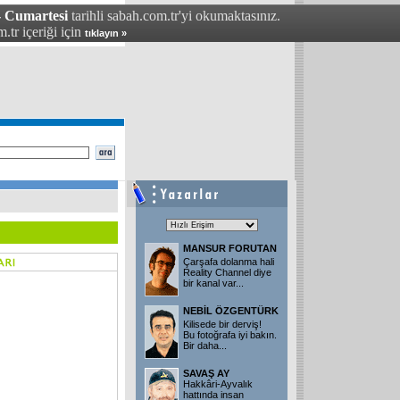
- Cumartesi
tarihli sabah.com.tr'yi okumaktasınız.
.tr içeriği için
tıklayın »
MANSUR FORUTAN
Çarşafa dolanma hali
Reality Channel diye
bir kanal var
...
NEBİL ÖZGENTÜRK
Kilisede bir derviş!
Bu fotoğrafa iyi bakın.
Bir daha
...
SAVAŞ AY
Hakkâri-Ayvalık
hattında insan