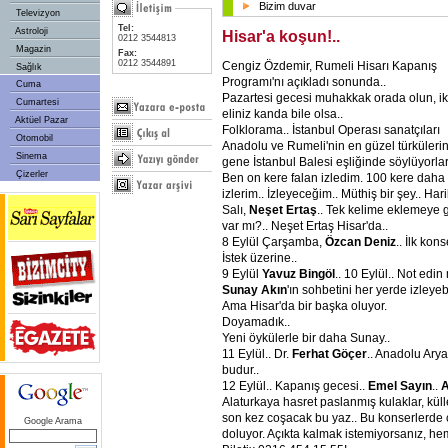
Bizim duvar
Televizyon
Tel:
Astroloji
Hisar'a koşun!..
0212 3544813
Magazin
Fax:
0212 3544891
Cengiz Özdemir, Rumeli Hisarı Kapanış
Sağlık
Programı'nı açıkladı sonunda..
Cuma
Pazartesi gecesi muhakkak orada olun, ik
Cumartesi
eliniz kanda bile olsa..
Aktüel Pazar
Folklorama.. İstanbul Operası sanatçıları
Otomobil
Anadolu ve Rumeli'nin en güzel türkülerin
Sinema
gene İstanbul Balesi eşliğinde söylüyorlar
Çizerler
Ben on kere falan izledim. 100 kere daha
izlerim.. İzleyeceğim.. Müthiş bir şey.. Hari
Salı,
Neşet Ertaş
.. Tek kelime eklemeye 
var mı?.. Neşet Ertaş Hisar'da..
8 Eylül Çarşamba,
Özcan Deniz
.. İlk kon
İstek üzerine..
9 Eylül
Yavuz Bingöl
.. 10 Eylül.. Not edin
Sunay Akın
'ın sohbetini her yerde izleyebi
Ama Hisar'da bir başka oluyor.
Doyamadık..
Yeni öykülerle bir daha Sunay..
11 Eylül.. Dr.
Ferhat Göçer
.. Anadolu Aryal
budur..
12 Eylül.. Kapanış gecesi..
Emel Sayın
..
A
Alaturkaya hasret paslanmış kulaklar, kül
son kez coşacak bu yaz.. Bu konserlerde 
Google Arama
doluyor. Açıkta kalmak istemiyorsanız, he