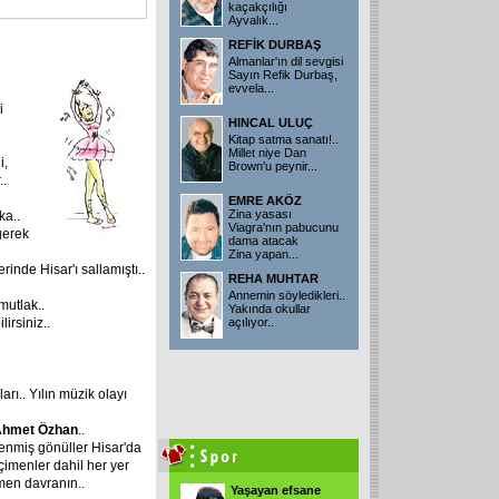
kaçakçılığı
Ayvalık
...
REFİK DURBAŞ
Almanlar'ın dil sevgisi
Sayın Refik Durbaş,
evvela
...
i
HINCAL ULUÇ
Kitap satma sanatı!..
Millet niye Dan
i,
Brown'u peynir
...
..
EMRE AKÖZ
Zina yasası
ka..
Viagra'nın pabucunu
gerek
dama atacak
Zina yapan
...
serinde Hisar'ı sallamıştı..
REHA MUHTAR
Annemin söyledikleri..
 mutlak..
Yakında okullar
lirsiniz..
açılıyor..
arı.. Yılın müzik olayı
hmet Özhan
..
lenmiş gönüller Hisar'da
çimenler dahil her yer
men davranın..
Yaşayan efsane