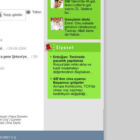
Milli Takım'da 46 gol..
İkinci Lefter'in gol
sayısı 21. Sadece
bu
...
Gençlerin idolü
Emre: Onu sahada
görünce rahatlıyoruz.
Tuncay: Allah bana
da Hakan
...
04
!..
/ 29-08-2004
ra gene Şirince'ye..
/ 28-
Erdoğan: Teröristle
pazarlık yapılamaz
Rusya'daki rehin alma ve
kanlı müdahaleyi
004
değerlendiren Başbakan
...
AB'den zina uyarısı:
Başarınızı gölgeler
Avrupa Komisyonu, TCK'da
zinayı suç saymayı
hedefleyen değişikliği
...
izyon
|
Hava Durumu
im City
|
Çizerler
rşiv
|
Ana Sayfa
İCARET A.Ş.