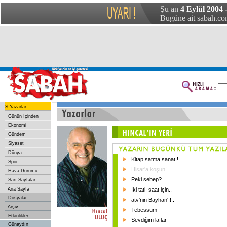
Şu an
4 Eylül 2004 
Bugüne ait sabah.com
»
Yazarlar
Günün İçinden
Ekonomi
Gündem
Siyaset
Dünya
Kitap satma sanatı!..
Spor
Hisar'a koşun!..
Hava Durumu
Peki sebep?..
Sarı Sayfalar
Ana Sayfa
İki tatlı saat için..
Dosyalar
atv'nin Bayhan'ı!..
Arşiv
Tebessüm
Etkinlikler
Sevdiğim laflar
Günaydın