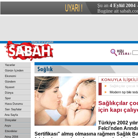
Şu an
4 Eylül 2004 
Bugüne ait sabah.com
Yazarlar
Günün İçinden
Ekonomi
Gündem
Sağlıkçılar çocuk fe
Siyaset
Modern tıp bile te
Dünya
Spor
Sağlıkçılar çoc
Hava Durumu
için kapı çalıy
Sarı Sayfalar
Ana Sayfa
Dosyalar
Türkiye 2002 yıl
Arşiv
Felci'nden Arındı
Etkinlikler
Sertifikası" almış olmasına rağmen Sağlık B
Atina 2004