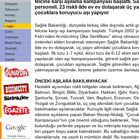
felcine karşı aşılama kampanyası başlattı. Sa
Günaydın
personeli, 23 riskli ilde ev ev dolaşarak üç ya
Televizyon
çocuklara koruyucu aşı yapıyor
Astroloji
Magazin
Sağlık Bakanlığı, dünyada birkaç ülke dışında artık
»
Sağlık
felcine karşı aşı kampanyası başlattı. Türkiye 2002 y
Cuma
Felci'nden Arındırılmış Ülke Sertifikası" almış olma
Cumartesi
önlemleri elden bırakmak istemeyen Sağlık Bakanlığı,
Aktüel Pazar
ilde ev ev dolaşarak, üç yaşın altındaki çocuklara k
Otomobil
başladı. İlk turu 1-7 eylül, ikinci turu da 6-12 ekim tar
Sinema
yapılacak olan aşı kampanyasında, görevli sağlık pers
Çizerler
dolaşarak, çocukları aşılayacak. Sağlık görevlileri aşı
yakmayacak biçimde, kesme şekerin üzerine damlatar
ÖNCEKİ AŞILARA BAKILMAYACAK
Hastalık açısından riskli bölgeler olarak belirlenen; Ağ
Batman, Bingöl, Bitlis, Diyarbakır, Hakkari, Iğdır, Kars
Şanlıurfa, Şırnak, Tunceli, Van, Bayburt, Erzurum, Gir
Yozgat ve Zonguldak'ta, üç yaş altındaki tüm çocuklar
bakılmadan aşılanacaklar. Konuyla ilgili olarak Sağlık
sitesine açıklama yapan Bakan Recep Akdağ, "Çocuk 
Kampanyası"nın çok önemli olduğunu belirterek, "Ha
bulunduğu yerlerde yaşayan ve bu mikropla karşılaş
biri yaşam boyu sakat kalmaktadır. Bu sakatlığın ted
olanaklarıyla, ne yazık ki mümkün değil. Bu hastalığ
Google Arama