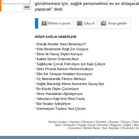
görülmemesi için, sağlık personelimiz ev ev dolaşar
yapacak" dedi.
DİĞER SAĞLIK HABERLERİ
Enerjik Anneler Nasıl Besleniyor?
Kötü Beslenenin Regli Zor Geçiyor
Elma Ve Havuç Dişleri Koruyor
Kalbini Seven Önlemini Alsın
Sağlıkçılar Çocuk Felci Aşısı İçin Kapı Çalıyor
Seks Prostat Kanseri Riskini Azaltıyor
Elini Sık Yıkayan İshalden Korunuyor
Üç Metrekarelik Fitness Merkezi
Sağlık Bakanlığı Meme Kanserine Savaş Açtı
Bu Köyde Dişler Çürümüyor
Stres Hastalıkları Ağırlaştırıyor
Yalnızların Kalp Krizi Riski Fazla
Bal Yaraları İyileştiriyor
İstenmeyen Tüylere Yeni Çözüm
Günün İçinden
|
Yazarlar
|
Ekonomi
|
Gündem
|
Siyaset
|
Dünya |
Telev
Spor
|
Günaydın
|
Kapak Güzeli
|
Astroloji
|
Magazin
|
Sağlık
|
Biz
Cumartesi
|
Aktüel Pazar
|
Sarı Sayfalar
|
Otomobil
|
Do