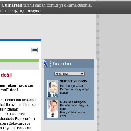
- Cumartesi
tarihli sabah.com.tr'yi okumaktasınız.
.tr içeriği için
tıklayın »
 değil
SERVET YILDIRIM
nan rakamlarda cari
IMF ne işe yarar?
IMF'nin amacıyla ilgili
rmal" dedi.
olarak
...
sı tarafından açıklanan
GÜNTAY ŞİMŞEK
leri ile uyumlu bir rakam
Putin'in rötarı hayırlı
oldu
tış hızındaki
Rusya'daki rehine
di. Uluslararası
krizi
...
 bulunduğu Frankfurt'tan
yapan Babacan, söz
nı kaydetti. Babacan,