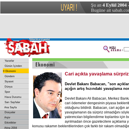
Şu an
4 Eylül 2004 
Bugüne ait sabah.com
Yazarlar
Günün İçinden
»
Ekonomi
Cari açıkta yavaşlama sürpriz
Gündem
Siyaset
Devlet Bakanı Babacan, "son açıkla
Dünya
açığın artış hızındaki yavaşlama no
Spor
Hava Durumu
Devlet Bakanı Ali Babacan, Merkez Banka
Sarı Sayfalar
cari ödemeler dengesinin piyasa beklenti
olduğunu bildirdi. Babacan, cari açığın ar
Ana Sayfa
yavaşlamanın da sürpriz olmadığını söyle
Dosyalar
yatırımcıları bilgilendirme toplantısı için
Arşiv
ayrılmadan önce gazetecilere açıklama 
Etkinlikler
konusu rakamın beklentilerinden çok farklı bir rakam olmadığı
Atina 2004