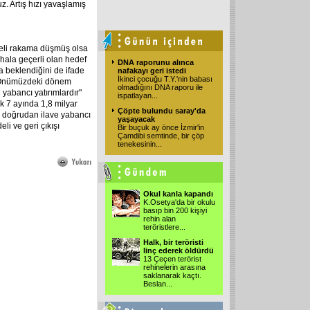
z. Artış hızı yavaşlamış
eli rakama düşmüş olsa
 hala geçerli olan hedef
DNA raporunu alınca
 beklendiğini de ifade
nafakayı geri istedi
İkinci çocuğu T.Y.'nin babası
. Önümüzdeki dönem
olmadığını DNA raporu ile
yabancı yatırımlardır"
ispatlayan
...
k 7 ayında 1,8 milyar
Çöpte bulundu saray'da
 doğrudan ilave yabancı
yaşayacak
li ve geri çıkışı
Bir buçuk ay önce İzmir'in
Çamdibi semtinde, bir çöp
tenekesinin
...
Okul kanla kapandı
K.Osetya'da bir okulu
basıp bin 200 kişiyi
rehin alan
teröristlere
...
Halk, bir teröristi
linç ederek öldürdü
13 Çeçen terörist
rehinelerin arasına
saklanarak kaçtı.
Beslan
...