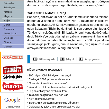
Ama tabii cari açığın artmasındaki hızın yavaşladığını görüyoru
Günaydın
durumda. Bu da sürpriz değil. Beklediğimiz bir sonuç" dedi.
Televizyon
Astroloji
YABANCI SERMAYE ARTIŞI
Magazin
Babacan, enflasyonun her ne kadar temmuz sonunda tek han
da bunun yıl sonu için konulan yüzde 12 rakamının ihtiyatlı ve
Sağlık
olduğunu söyledi. AB Komisyonu'ndan çıkacak kararın merakla
Cuma
eden Babacan, "Bizim beklentilerimiz son derece olumludur
Cumartesi
Türkiye için çok önemlidir. Bir başka önemli konu da doğrudan 
Aktüel Pazar
dedi. Türkiye'ye doğrudan giren yabancı sermayenin bu yılın il
Otomobil
dolar olduğunu anlatan Babacan, temmuzda 400 milyon dolar
Sinema
sermaye girişi olduğunu, bunun sevindirici, bu girişin uzun vade
Çizerler
olmayan bir finans türü olduğunu belirtti.
DİĞER EKONOMİ HABERLERİ
100 milyon Çinli Türkiye'yi pas geçti
Cari açık 2005 yılı sonunda kapanır
'Sorumlu otomobil ve ham petrol'
Vatandaş Telekom borcunu dört eşit taksitte ödeyecek
Düşen enflasyona özel okul freni
Teknoloji geliştirirken risk hep var
KEY ödemesi 2007'de
Tibuk: Artık bu otelin semtine bile uğramam
Galatasaray televizyon projesini askıya aldı
Google Arama