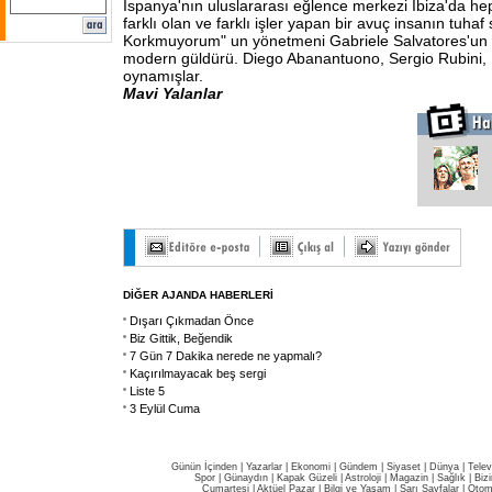
İspanya'nın uluslararası eğlence merkezi İbiza'da he
farklı olan ve farklı işler yapan bir avuç insanın tuhaf 
Korkmuyorum" un yönetmeni Gabriele Salvatores'un i
modern güldürü. Diego Abanantuono, Sergio Rubini, 
oynamışlar.
Mavi Yalanlar
DİĞER AJANDA HABERLERİ
Dışarı Çıkmadan Önce
Biz Gittik, Beğendik
7 Gün 7 Dakika nerede ne yapmalı?
Kaçırılmayacak beş sergi
Liste 5
3 Eylül Cuma
Günün İçinden
|
Yazarlar
|
Ekonomi
|
Gündem
|
Siyaset
|
Dünya |
Telev
Spor
|
Günaydın
|
Kapak Güzeli
|
Astroloji
|
Magazin
|
Sağlık
|
Biz
Cumartesi
|
Aktüel Pazar
|
Bilgi ve Yaşam
|
Sarı Sayfalar
|
Otom