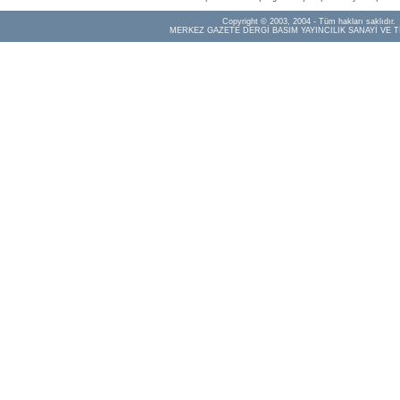
Copyright © 2003, 2004 - Tüm hakları saklıdır.
MERKEZ GAZETE DERGİ BASIM YAYINCILIK SANAYİ VE T