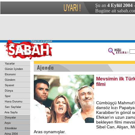
Şu an
4 Eylül 2004 
Bugüne ait sabah.com
Yazarlar
Günün İçinden
Ekonomi
Mevsimin ilk Tür
Gündem
filmi
Siyaset
Dünya
Spor
Hava Durumu
Cümbüşçü Mahmut'un
dansöz kızı Papatya 
Sarı Sayfalar
Karabiber'in gönül s
Ana Sayfa
Efekan'ın uzun zama
Dosyalar
bekleyen filmi mevsim
Arşiv
Sibel Can, Alişan, M
Etkinlikler
Aras oynamışlar.
Atina 2004