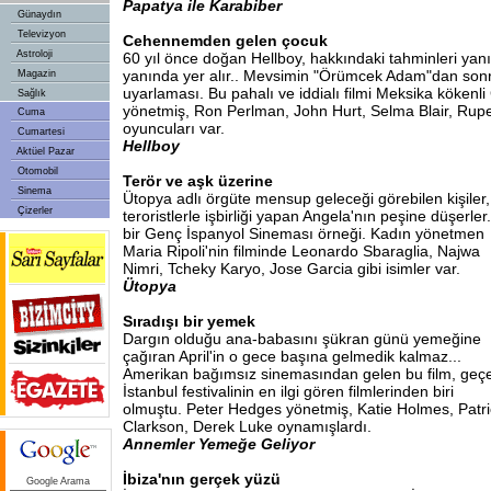
Papatya ile Karabiber
Günaydın
Televizyon
Cehennemden gelen çocuk
Astroloji
60 yıl önce doğan Hellboy, hakkındaki tahminleri yanılt
yanında yer alır.. Mevsimin "Örümcek Adam"dan sonr
Magazin
uyarlaması. Bu pahalı ve iddialı filmi Meksika kökenli
Sağlık
yönetmiş, Ron Perlman, John Hurt, Selma Blair, Rupe
Cuma
oyuncuları var.
Cumartesi
Hellboy
Aktüel Pazar
Otomobil
Terör ve aşk üzerine
Sinema
Ütopya adlı örgüte mensup geleceği görebilen kişiler
Çizerler
teroristlerle işbirliği yapan Angela'nın peşine düşerle
bir Genç İspanyol Sineması
örneği. Kadın yönetmen
Maria Ripoli'nin filminde Leonardo Sbaraglia, Najwa
Nimri, Tcheky Karyo, Jose Garcia gibi isimler var.
Ütopya
Sıradışı bir yemek
Dargın olduğu ana-babasını şükran günü yemeğine
çağıran April'in o gece başına gelmedik kalmaz...
Amerikan bağımsız sinemasından gelen bu film, geç
İstanbul festivalinin en ilgi gören filmlerinden biri
olmuştu. Peter Hedges yönetmiş, Katie Holmes, Patri
Clarkson, Derek Luke oynamışlardı.
Annemler Yemeğe Geliyor
İbiza'nın gerçek yüzü
Google Arama