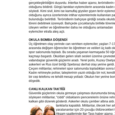
gerçekleştirildiğini duyurdu. Interfax haber ajansı, teröristlerin
olduğunu bildirdi. Görgü tanıkları eylemcilerin arasında kadın
söyledi. Kimi sivil, kimi ise kamuflaj giysiler giyen terör eylemcil
olduğunu ayrıca üzerlerinde intihar eylemlerinde kullanılan pat
bulunduğu belirtildi. Teröristlerin bahçeye girdiği sırada okuld
töreni de
bitmek üzereydi. Bahçede çocuklarıyla birlikte törenle
izleyen veliler ve öğretmenler daha ne olduğunu anlamadan
eylemciler etrafa ateş açtı.
OKULA BOMBA DÖŞENDİ
Üç öğretmen olay yerinde can verirken eylemciler, yaşları 7-1
arasında değişen öğrenciler ile öğretmen ve velileri üç katlı o
spor salonunda topladı. Bu sırada yaşanan karmaşada 50 öğr
kaçmayı başardı. Okuldan gelen silah sesleri üzerine çevrede
vatandaşlar güvenlik güçlerini aradı. Yerel polis, Kuzey Osety
askerleri ve Rus özel birliği Spetsnaz derhal olay yerine geldi.
Çeçen militanlar, rehineleri spor salonunda topladıktan sonra bi
Kadın rehineyle polise; taleplerinin yazılı olduğu bir not, kendi
bir cep telefonu ve tehdit mesajı yolladı: Okulun her yerine b
döşedik.
CANLI KALKAN TAKTİĞİ
Güvenlik güçlerinin okula girmeye çalışması durumunda binay
söyleyen militanlar, "ciddi" olduklarını pencerelerin önüne rehi
kalkan gibi dizerek gösterdi. Askerler okulu çember altına aldı
tanklarla kapatıldı. Militanlar, ölecek her ar
yaralananlar için 20 çocuğu öldürecekleri
Akşam saatlerinde Itar-Tass haber ajansı, 