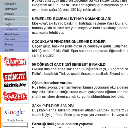
Rusya'da iki uçak düşüren Çeçenler bu kez Kuzey Osetya'nın
Günaydın
ilköğretim okulunu bastı. Okulların açıldığı gün meydana gele
Televizyon
eyleminde çoğu öğrenci 150 kişi rehin alındı.
Astroloji
KEMERLERİ BOMBALI İNTİHAR KOMANDOLARI
Magazin
Moskova'daki tiyatro baskınını hatırlatan eyleme Kara Dullar da
Sağlık
bomba yüklü milisler her yanı mayın ve bubi tuzaklarıyla dona
Cumartesi
uçurmakla tehdit etti.
Aktüel Pazar
Otomobil
ÇOCUKLARI PENCERE ÖNLERİNE DİZDİLER
Sinema
Çeçen grup, baskına polis otosu ve cemseyle geldi. Çatışmada bi
Çizerler
biri öğretmen 9 kişi öldü. Spor salonuna toplanan öğrenciler s
camlara dizildi.
50 ÖĞRENCİ KAÇTI 15'İ SERBEST BIRAKILDI
Okulun duş odalarına saklanan 50 öğrenci kaçtı, 15 öğrenci ser
Putin'in bugünkü Türkiye gezisi öncesine rastladı. Ziyaret son 
Oğlunu korurken vuruldu
Rus televizyonu, ölen sivillerden birinin çocuğunu okula getir
duyurdu. Okul basıldığı sırada çıkan çatışmada oğlunu korum
silahlı milislere direnince tek kurşunla öldürüldüğü belirtildi.
ŞAKA YAPILIYOR SANDIM
Duş kabinlerine saklanıp, milisleri atlatan Zarubek Tsumartov 
silahlı kişiyi görünce önce şaka yapılıyor zannettim. Havaya at
Google Arama
Pazarlığı ünlü çocuk doktoru yapacak