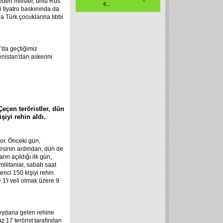
den milisler, ünlü Rus
4
...
 tiyatro baskınında da
 Türk çocuklarına tıbbi
a'da geçtiğimiz
enistan'dan askerini
eçen teröristler, dün
iyi rehin aldı.
or. Önceki gün,
mesinin ardından, dün de
n açıldığı ilk gün,
ilitanlar, sabah saat
nci 150 kişiyi rehin
 1'i veli olmak üzere 9
 meydana gelen rehine
z 17 terörist tarafından