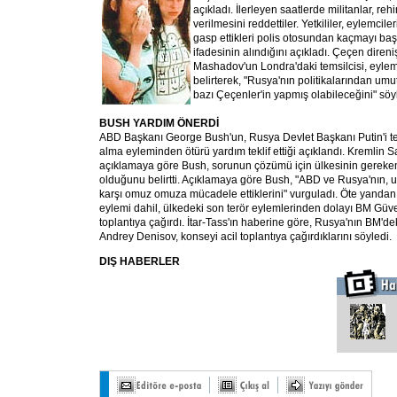
açıkladı. İlerleyen saatlerde militanlar, reh
verilmesini reddettiler. Yetkililer, eylemci
gasp ettikleri polis otosundan kaçmayı b
ifadesinin alındığını açıkladı. Çeçen direniş
Mashadov'un Londra'daki temsilcisi, eyleml
belirterek, "Rusya'nın politikalarından um
bazı Çeçenler'in yapmış olabileceğini" söy
BUSH YARDIM ÖNERDİ
ABD Başkanı George Bush'un, Rusya Devlet Başkanı Putin'i te
alma eyleminden ötürü yardım teklif ettiği açıklandı. Kremlin 
açıklamaya göre Bush, sorunun çözümü için ülkesinin gereken
olduğunu belirtti. Açıklamaya göre Bush, "ABD ve Rusya'nın, u
karşı omuz omuza mücadele ettiklerini" vurguladı. Öte yanda
eylemi dahil, ülkedeki son terör eylemlerinden dolayı BM Güve
toplantıya çağırdı. İtar-Tass'ın haberine göre, Rusya'nın BM'dek
Andrey Denisov, konseyi acil toplantıya çağırdıklarını söyledi.
DIŞ HABERLER