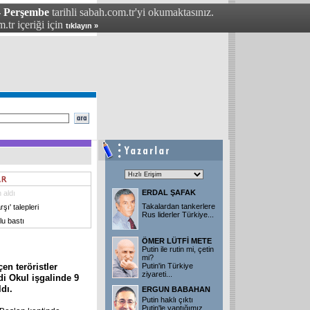
 - Perşembe
tarihli sabah.com.tr'yi okumaktasınız.
.tr içeriği için
tıklayın »
ERDAL ŞAFAK
 aldı
Takalardan tankerlere
şı' talepleri
Rus liderler Türkiye
...
lu bastı
ÖMER LÜTFİ METE
Putin ile rutin mi, çetin
mi?
en teröristler
Putin'in Türkiye
ziyareti
...
di Okul işgalinde 9
ldı.
ERGUN BABAHAN
Putin haklı çıktı
Putin'le yaptığımız