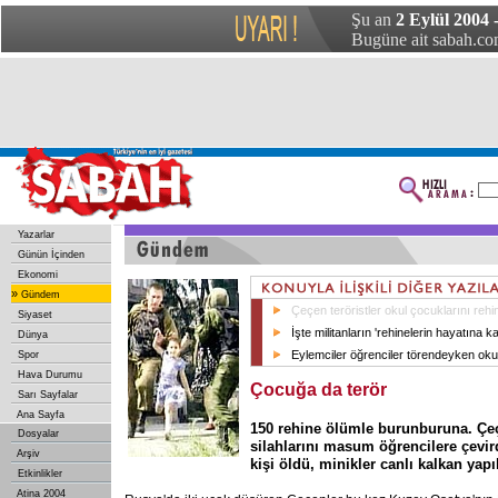
Şu an
2 Eylül 2004
Bugüne ait sabah.com
Yazarlar
Günün İçinden
Ekonomi
»
Gündem
Çeçen teröristler okul çocuklarını rehin
Siyaset
İşte militanların 'rehinelerin hayatına kar
Dünya
Eylemciler öğrenciler törendeyken oku
Spor
Hava Durumu
Çocuğa da terör
Sarı Sayfalar
Ana Sayfa
150 rehine ölümle burunburuna. Çeç
Dosyalar
silahlarını masum öğrencilere çevir
Arşiv
kişi öldü, minikler canlı kalkan yapı
Etkinlikler
Atina 2004