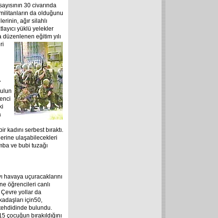
 sayısının 30 civarında
 militanların da olduğunu
erinin, ağır silahlı
layıcı yüklü yelekler
a düzenlenen eğitim yılı
ri
7
kulun
enci
ki
a
r kadını serbest bıraktı.
lerine ulaşabilecekleri
omba ve bubi tuzağı
ı havaya uçuracaklarını
ne öğrencileri canlı
. Çevre yollar da
kadaşları için
50,
 tehdidinde bulundu.
15 çocuğun bırakıldığını