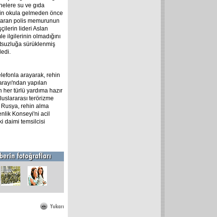
inelere su ve gıda
lerin okula gelmeden önce
aşaran polis memurunun
çilerin lideri Aslan
e ilgilerinin olmadığını
utsuzluğa sürüklenmiş
ledi.
lefonla arayarak, rehin
Sarayı'ndan yapılan
 her türlü yardıma hazır
luslararası terörizme
n Rusya, rehin alma
nlik Konseyi'ni acil
i daimi temsilcisi