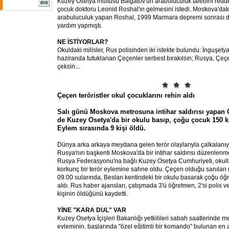
Kuzey Osetya müftüsü Balgatov'un arabuluculuk talebini redde
çocuk doktoru Leonid Roshal'ın gelmesini istedi. Moskova'daki
arabuluculuk yapan Roshal, 1999 Marmara depremi sonrası da
yardım yapmıştı.
NE İSTİYORLAR?
Okuldaki milisler, Rus polisinden iki istekte bulundu: İnguşety
haziranda tutuklanan Çeçenler serbest bırakılsın; Rusya, Çeç
çeksin...
Çeçen teröristler okul çocuklarını rehin aldı
Salı günü Moskova metrosuna intihar saldırısı yapan Ç
de Kuzey Osetya'da bir okulu basıp, çoğu çocuk 150 kiş
Eylem sırasında 9 kişi öldü.
Dünya arka arkaya meydana gelen terör olaylarıyla çalkalanıy
Rusya'nın başkenti Moskova'da bir intihar saldırısı düzenlen
Rusya Federasyonu'na bağlı Kuzey Osetya Cumhuriyeti, okulları
korkunç bir terör eylemine sahne oldu. Çeçen olduğu sanılan m
09.00 sularında, Beslan kentindeki bir okulu basarak çoğu öğre
aldı. Rus haber ajansları, çatışmada 3'ü öğretmen, 2'si polis ve
kişinin öldüğünü kaydetti.
YİNE "KARA DUL" VAR
Kuzey Osetya İçişleri Bakanlığı yetkilileri sabah saatlerinde
eyleminin, başlarında "özel eğitimli bir komando" bulunan en a