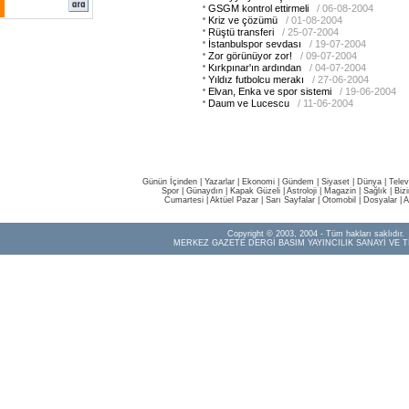
GSGM kontrol ettirmeli
/ 06-08-2004
Kriz ve çözümü
/ 01-08-2004
Rüştü transferi
/ 25-07-2004
İstanbulspor sevdası
/ 19-07-2004
Zor görünüyor zor!
/ 09-07-2004
Kırkpınar'ın ardından
/ 04-07-2004
Yıldız futbolcu merakı
/ 27-06-2004
Elvan, Enka ve spor sistemi
/ 19-06-2004
Daum ve Lucescu
/ 11-06-2004
Günün İçinden
|
Yazarlar
|
Ekonomi
|
Gündem
|
Siyaset
|
Dünya |
Telev
Spor
|
Günaydın
|
Kapak Güzeli
|
Astroloji
|
Magazin
|
Sağlık
|
Biz
Cumartesi
|
Aktüel Pazar
|
Sarı Sayfalar
|
Otomobil
|
Dosyalar
|
A
Copyright © 2003, 2004 - Tüm hakları saklıdır.
MERKEZ GAZETE DERGİ BASIM YAYINCILIK SANAYİ VE T