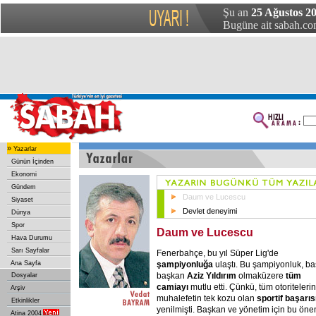
Şu an
25 Ağustos 2
Bugüne ait sabah.com
»
Yazarlar
Günün İçinden
Ekonomi
Gündem
Daum ve Lucescu
Siyaset
Devlet deneyimi
Dünya
Spor
Daum ve Lucescu
Hava Durumu
Sarı Sayfalar
Fenerbahçe, bu yıl Süper Lig'de
şampiyonluğa
ulaştı. Bu şampiyonluk, ba
Ana Sayfa
başkan
Aziz Yıldırım
olmaküzere
tüm
Dosyalar
camiayı
mutlu etti. Çünkü, tüm otoriteleri
Arşiv
muhalefetin tek kozu olan
sportif başarısı
Etkinlikler
yenilmişti. Başkan ve yönetim için bu öne
Atina 2004