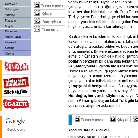
ve tek bir
kazançtı.
Oysa kazanılan bu
Günaydın
şampiyonlukta mutluluğun dışında
ekstra
Televizyon
kazancı
olan birisi daha vardı. O da Daum
Astroloji
Türkiye'ye ve Fenerbahçe'ye ciddi tartışm
Magazin
altında
yaralı bereli
bir biçimde gelen Da
böylece
yaralarından kurtulmuş
oldu.
Sağlık
Cumartesi
Bu demektir ki bu işten en kazançlı çıka
Aktüel Pazar
kazancını devam ettirebilmek için daha
di
Otomobil
dün alkışlarla baştacı edilen ve bugün g
Sinema
unutmamalıdır. Bir kere
ağzından çıkan
he
Çizerler
etmelidir. Örneğin Köln'de katıldığı şam
potların
benzerini bir daha asla tekrarlam
ile Şampiyonlar Ligi'nde hiç şansımız 
Bravo Herr Daum, bu gerçeği kimse bilmi
başta başkan olmak üzere bütün yönetim ö
şampiyonu olan futbolcuların morali ne ol
şampiyonluk hediyesi
miydi. Bu kaygınız
paylaşmak daha yerinde olmaz mıydı?
Her doğru, her yerde söylenmez
sayın D
sonra
Alman gibi düşün
fakat
Türk gibi 
ve seni sevdiğimizi asla unutma.
Google Arama
YAZARIN ÖNCEKİ YAZILARI
Süreyya'yı soruşturanlar
/ 10-08-2004