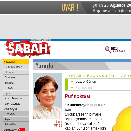
Şu an
25 Ağustos 2
Bugüne ait sabah.com
»
Yazarlar
Günün İçinden
Ekonomi
Gündem
Lezzet Güneşi
Siyaset
Püf noktası
Dünya
Spor
Püf noktası
Hava Durumu
Sarı Sayfalar
*
Küflenmeyen sucuklar
için
Ana Sayfa
Sucukları serin bir yere
Dosyalar
asmak yetmez. Zamanla
Arşiv
üstlerini beyaz bir küf
Etkinlikler
kaplar. Bunu önlemek için
Atina 2004