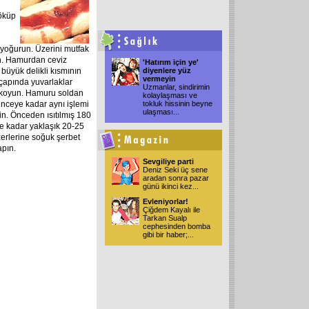
döküp
a yoğurun. Üzerini mutfak
in. Hamurdan ceviz
'Hatırım için ye'
büyük delikli kısmının
diyenlere yüz
vermeyin
 çapında yuvarlaklar
Uzmanlar, sindirimin
z koyun. Hamuru soldan
kolaylaşması ve
inceye kadar aynı işlemi
tokluk hissinin beyne
ulaşması
...
zin. Önceden ısıtılmış 180
e kadar yaklaşık 20-25
üzerlerine soğuk şerbet
apın.
Sevgiliye parti
Deniz Seki üç sene
aradan sonra pazar
günü ikinci kez
...
Evleniyorlar!
Çiğdem Kayalı ile
Tarkan Sualp
cephesinden bomba
gibi bir haber;
...