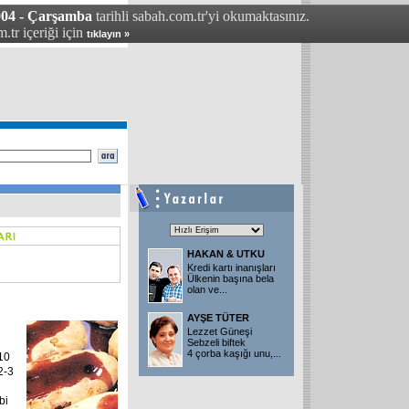
004 - Çarşamba
tarihli sabah.com.tr'yi okumaktasınız.
.tr içeriği için
tıklayın »
HAKAN & UTKU
Kredi kartı inanışları
Ülkenin başına bela
olan ve
...
AYŞE TÜTER
Lezzet Güneşi
Sebzeli biftek
4 çorba kaşığı unu,
...
 10
2-3
bi