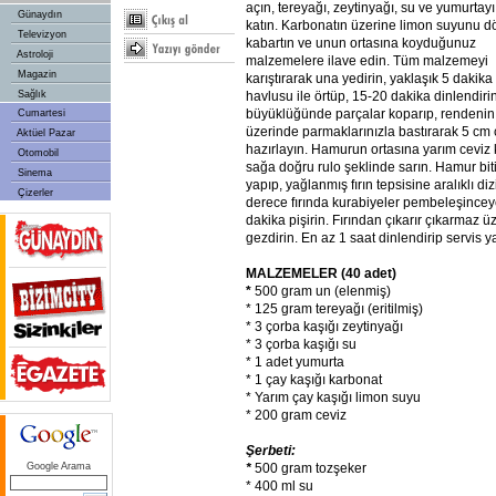
açın, tereyağı, zeytinyağı, su ve yumurtayı
Günaydın
katın. Karbonatın üzerine limon suyunu 
Televizyon
kabartın ve unun ortasına koyduğunuz
Astroloji
malzemelere ilave edin. Tüm malzemeyi
Magazin
karıştırarak una yedirin, yaklaşık 5 dakik
havlusu ile örtüp, 15-20 dakika dinlendir
Sağlık
büyüklüğünde parçalar koparıp, rendenin 
Cumartesi
üzerinde parmaklarınızla bastırarak 5 cm
Aktüel Pazar
hazırlayın. Hamurun ortasına yarım cevi
Otomobil
sağa doğru rulo şeklinde sarın. Hamur bit
Sinema
yapıp, yağlanmış fırın tepsisine aralıklı di
Çizerler
derece fırında kurabiyeler pembeleşincey
dakika pişirin. Fırından çıkarır çıkarmaz 
gezdirin. En az 1 saat dinlendirip servis y
MALZEMELER (40 adet)
*
500 gram un (elenmiş)
* 125 gram tereyağı (eritilmiş)
* 3 çorba kaşığı zeytinyağı
* 3 çorba kaşığı su
* 1 adet yumurta
* 1 çay kaşığı karbonat
* Yarım çay kaşığı limon suyu
* 200 gram ceviz
Şerbeti:
*
500 gram tozşeker
Google Arama
* 400 ml su