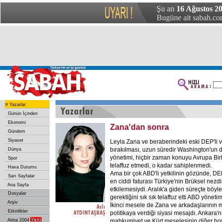
Şu an
16 Ağustos 20
Bugüne ait sabah.com
»
Yazarlar
Günün İçinden
Ekonomi
Zana'dan sonra
Gündem
Siyaset
Leyla Zana ve beraberindeki eski DEP'li ve
bırakılması, uzun süredir Washington'un da
Dünya
yönetimi, hiçbir zaman konuyu Avrupa Birl
Spor
telaffuz etmedi, o kadar sahiplenmedi.
Hava Durumu
Ama bir çok ABD'li yetkilinin gözünde, DE
Sarı Sayfalar
en ciddi faturası Türkiye'nin Brüksel nez
Ana Sayfa
etkilemesiydi. Aralık'a giden süreçte böyle
Dosyalar
gerektiğini sık sık telaffuz etti ABD yönetim
Arşiv
İkinci mesele de Zana ve arkadaşlarının 
Etkinlikler
politikaya verdiği siyasi mesajdı. Ankara'nı
Atina 2004
mahkumiyet ve Kürt meselesinin diğer boy