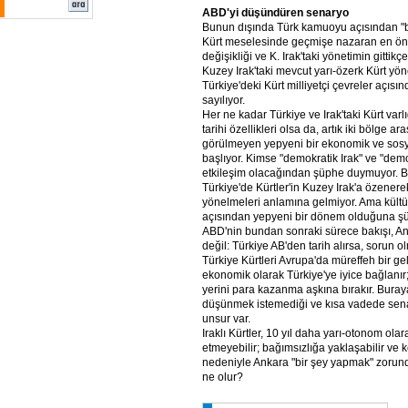
ABD'yi düşündüren senaryo
Bunun dışında Türk kamuoyu açısından "
Kürt meselesinde geçmişe nazaran en öneml
değişikliği ve K. Irak'taki yönetimin gittikç
Kuzey Irak'taki mevcut yarı-özerk Kürt yöne
Türkiye'deki Kürt milliyetçi çevreler açıs
sayılıyor.
Her ne kadar Türkiye ve Irak'taki Kürt varlı
tarihi özellikleri olsa da, artık iki bölge ar
görülmeyen yepyeni bir ekonomik ve sosya
başlıyor. Kimse "demokratik Irak" ve "dem
etkileşim olacağından şüphe duymuyor. Bu
Türkiye'de Kürtler'in Kuzey Irak'a özenere
yönelmeleri anlamına gelmiyor. Ama kültüre
açısından yepyeni bir dönem olduğuna ş
ABD'nin bundan sonraki sürece bakışı, Ank
değil: Türkiye AB'den tarih alırsa, sorun
Türkiye Kürtleri Avrupa'da müreffeh bir gel
ekonomik olarak Türkiye'ye iyice bağlanır
yerini para kazanma aşkına bırakır. Buray
düşünmek istemediği ve kısa vadede sena
unsur var.
Iraklı Kürtler, 10 yıl daha yarı-otonom ol
etmeyebilir; bağımsızlığa yaklaşabilir ve k
nedeniyle Ankara "bir şey yapmak" zorun
ne olur?