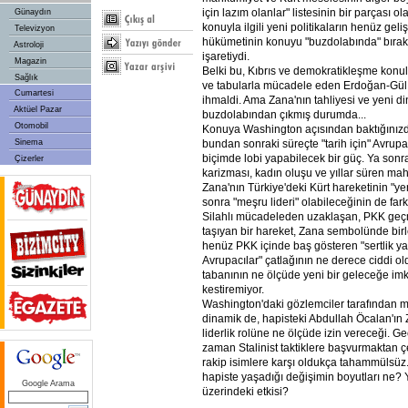
için lazım olanlar" listesinin bir parçası o
Günaydın
konuyla ilgili yeni politikaların henüz gel
Televizyon
hükümetinin konuyu "buzdolabında" bırakm
Astroloji
işaretiydi.
Magazin
Belki bu, Kıbrıs ve demokratikleşme konul
Sağlık
ve tabularla mücadele eden Erdoğan-Gül iki
Cumartesi
ihmaldi. Ama Zana'nın tahliyesi ve yeni di
Aktüel Pazar
buzdolabından çıkmış durumda...
Otomobil
Konuya Washington açısından baktığınızd
Sinema
bundan sonraki süreçte "tarih için" Avrupa
biçimde lobi yapabilecek bir güç. Ya son
Çizerler
karizması, kadın oluşu ve yıllar süren ma
Zana'nın Türkiye'deki Kürt hareketinin "yen
sonra "meşru lideri" olabileceğinin de far
Silahlı mücadeleden uzaklaşan, PKK geç
taşıyan bir hareket, Zana sembolünde birl
henüz PKK içinde baş gösteren "sertlik yan
Avrupacılar" çatlağının ne derece ciddi o
tabanının ne ölçüde yeni bir geleceğe im
kestiremiyor.
Washington'daki gözlemciler tarafından me
dinamik de, hapisteki Abdullah Öcalan'ın 
liderlik rolüne ne ölçüde izin vereceği. G
zaman Stalinist taktiklere başvurmaktan 
rakip isimlere karşı oldukça tahammülsüz
hapiste yaşadığı değişimin boyutları ne? Y
Google Arama
üzerindeki etkisi?