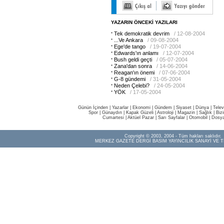
YAZARIN ÖNCEKİ YAZILARI
Tek demokratik devrim
/ 12-08-2004
...Ve Ankara
/ 09-08-2004
Ege'de tango
/ 19-07-2004
Edwards'ın anlamı
/ 12-07-2004
Bush geldi geçti
/ 05-07-2004
Zana'dan sonra
/ 14-06-2004
Reagan'ın önemi
/ 07-06-2004
G-8 gündemi
/ 31-05-2004
Neden Çelebi?
/ 24-05-2004
YÖK
/ 17-05-2004
Günün İçinden
|
Yazarlar
|
Ekonomi
|
Gündem
|
Siyaset
|
Dünya |
Telev
Spor
|
Günaydın
|
Kapak Güzeli
|
Astroloji
|
Magazin
|
Sağlık
|
Biz
Cumartesi
|
Aktüel Pazar
|
Sarı Sayfalar
|
Otomobil
|
Dosya
Copyright © 2003, 2004 - Tüm hakları saklıdır.
MERKEZ GAZETE DERGİ BASIM YAYINCILIK SANAYİ VE T