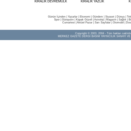
KİRALIK DEVREMÜLK
KİRALIK YAZLIK
K
Günün İçinden
|
Yazarlar
|
Ekonomi
|
Gündem
|
Siyaset
|
Dünya |
Tel
Spor
|
Günaydın
|
Kapak Güzeli
|
Astroloji
|
Magazin
|
Sağlık
|
B
Cumartesi
|
Aktüel Pazar
|
Sarı Sayfalar
|
Otomobil
|
Dos
Copyright © 2003, 2004 - Tüm hakları saklıdır
MERKEZ GAZETE DERGİ BASIM YAYINCILIK SANAYİ VE 