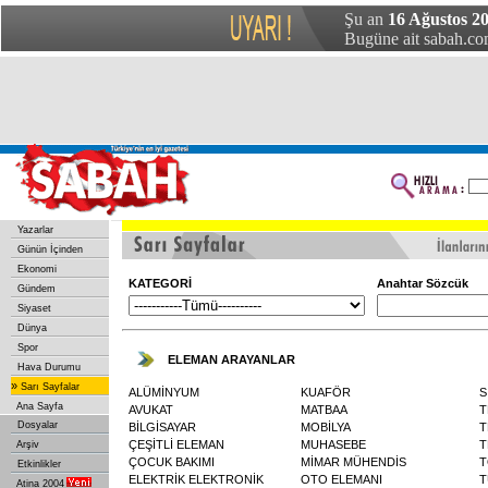
Şu an
16 Ağustos 20
Bugüne ait sabah.com
Yazarlar
Günün İçinden
Ekonomi
KATEGORİ
Anahtar Sözcük
Gündem
Siyaset
Dünya
Spor
ELEMAN ARAYANLAR
Hava Durumu
»
Sarı Sayfalar
ALÜMİNYUM
KUAFÖR
S
Ana Sayfa
AVUKAT
MATBAA
T
Dosyalar
BİLGİSAYAR
MOBİLYA
T
ÇEŞİTLİ ELEMAN
MUHASEBE
T
Arşiv
ÇOCUK BAKIMI
MİMAR MÜHENDİS
T
Etkinlikler
ELEKTRİK ELEKTRONİK
OTO ELEMANI
T
Atina 2004