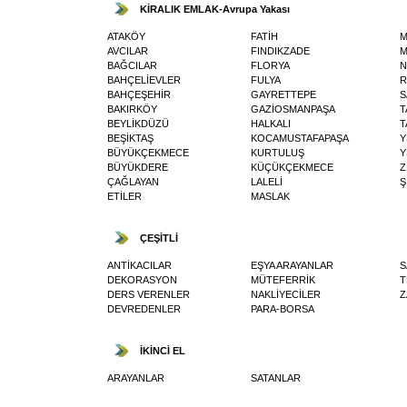
KİRALIK EMLAK-Avrupa Yakası
ATAKÖY
FATİH
M
AVCILAR
FINDIKZADE
M
BAĞCILAR
FLORYA
N
BAHÇELİEVLER
FULYA
R
BAHÇEŞEHİR
GAYRETTEPE
S
BAKIRKÖY
GAZİOSMANPAŞA
T
BEYLİKDÜZÜ
HALKALI
T
BEŞİKTAŞ
KOCAMUSTAFAPAŞA
Y
BÜYÜKÇEKMECE
KURTULUŞ
Y
BÜYÜKDERE
KÜÇÜKÇEKMECE
Z
ÇAĞLAYAN
LALELİ
Ş
ETİLER
MASLAK
ÇEŞİTLİ
ANTİKACILAR
EŞYA ARAYANLAR
S
DEKORASYON
MÜTEFERRİK
T
DERS VERENLER
NAKLİYECİLER
Z
DEVREDENLER
PARA-BORSA
İKİNCİ EL
ARAYANLAR
SATANLAR