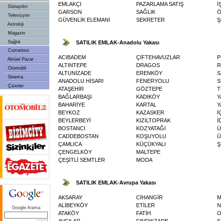
EMLAKÇI
PAZARLAMA SATIŞ
İ
Günaydın
GARSON
SAĞLIK
Ö
Televizyon
GÜVENLİK ELEMANI
SEKRETER
Ş
Astroloji
Magazin
SATILIK EMLAK-Anadolu Yakası
Sağlık
Cumartesi
ACIBADEM
ÇİFTEHAVUZLAR
P
Aktüel Pazar
ALTINTEPE
DRAGOS
R
Otomobil
ALTUNİZADE
ERENKÖY
S
Sinema
ANADOLU HİSARI
FENERYOLU
S
Çizerler
ATAŞEHİR
GÖZTEPE
T
BAĞLARBAŞI
KADIKÖY
Y
BAHARİYE
KARTAL
Y
BEYKOZ
KAZASKER
İ
BEYLERBEYİ
KIZILTOPRAK
İ
BOSTANCI
KOZYATAĞI
Ü
CADDEBOSTAN
KOŞUYOLU
Ü
ÇAMLICA
KÜÇÜKYALI
Ş
ÇENGELKÖY
MALTEPE
ÇEŞİTLİ SEMTLER
MODA
SATILIK EMLAK-Avrupa Yakası
AKSARAY
CİHANGİR
M
ALİBEYKÖY
ETİLER
N
Google Arama
ATAKÖY
FATİH
O
AVCILAR
FINDIKZADE
S