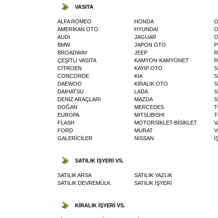
VASITA
ALFA ROMEO
HONDA
O
AMERİKAN OTO
HYUNDAI
O
AUDI
JAGUAR
O
BMW
JAPON OTO
P
BROADWAY
JEEP
R
ÇEŞİTLİ VASITA
KAMYON-KAMYONET
R
CITROEN
KAYIP OTO
S
CONCORDE
KIA
S
DAEWOO
KİRALIK OTO
S
DAIHATSU
LADA
S
DENİZ ARAÇLARI
MAZDA
S
DOĞAN
MERCEDES
T
EUROPA
MITSUBISHI
T
FLASH
MOTORSİKLET-BİSİKLET
V
FORD
MURAT
V
GALERİCİLER
NISSAN
İ
SATILIK İŞYERİ VS.
SATILIK ARSA
SATILIK YAZLIK
SATILIK DEVREMÜLK
SATILIK İŞYERİ
KİRALIK İŞYERİ VS.