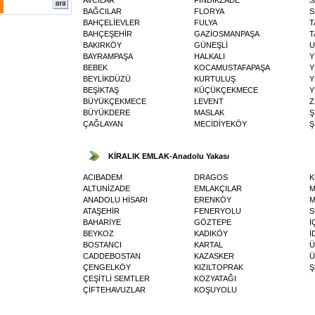
BAĞCILAR
FLORYA
S
BAHÇELİEVLER
FULYA
T
BAHÇEŞEHİR
GAZİOSMANPAŞA
T
BAKIRKÖY
GÜNEŞLİ
U
BAYRAMPAŞA
HALKALI
Y
BEBEK
KOCAMUSTAFAPAŞA
Y
BEYLİKDÜZÜ
KURTULUŞ
Y
BEŞİKTAŞ
KÜÇÜKÇEKMECE
Y
BÜYÜKÇEKMECE
LEVENT
Z
BÜYÜKDERE
MASLAK
Ş
ÇAĞLAYAN
MECİDİYEKÖY
Ş
KİRALIK EMLAK-Anadolu Yakası
ACIBADEM
DRAGOS
K
ALTUNİZADE
EMLAKÇILAR
M
ANADOLU HİSARI
ERENKÖY
ATAŞEHİR
FENERYOLU
S
BAHARİYE
GÖZTEPE
İ
BEYKOZ
KADIKÖY
İ
BOSTANCI
KARTAL
Ü
CADDEBOSTAN
KAZASKER
Ü
ÇENGELKÖY
KIZILTOPRAK
Ş
ÇEŞİTLİ SEMTLER
KOZYATAĞI
ÇİFTEHAVUZLAR
KOŞUYOLU