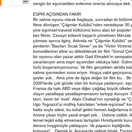
zengin bir eşcinselden evlenme önerisi alıncaya dek..
ESPRİ AÇISINDAN FAKİR
Bir sahne oyunu olarak başlayıp, sonradan iki bölüml
filme dönüşen "Çılgınlar Kulübü"nden neredeyse 30 yı
yine eşcinsel-travesti kültürünü konu alan bir popüler
kez filmin, Cezayir kökenli başarılı yönetmen Merzak 
çıkması ayrıca ilginç. Aslında ne "Çılgınlar Kulübü" se
perdenin "Bazıları Sıcak Sever" ya da "Victor Victoria"
komedilerinin eline su dökebilecek bir film "Gönül Çel
bir oyuncu olan yazar-aktör Gad Elmaleh'in sempati
yararlanıyor ama espri açısından oldukça fakir. Gülme
türlü boşanamıyorsunuz. Ve film gerçekten akılda ka
sahne içermeden sona eriyor. Hoşça vakit geçiriyorsu
şeyler yok... Ama yine de ilgiye değer bir film bu... Bi
2000'lerde çok gözde olan bir konuya yaslanıyor; eşcins
Fransa da tıpkı ABD veya diğer çağdaş büyük ülkeler
olayın yasallaşıp yasallaşmamasını tartışıp duruyor. 
tavrı, kesin bir 'evet'. Alain Chabat'nın oynadığı ve "Ç
Ugo Tognazzi'yi müthiş hatırlatan "erkek-eşcinsel" k
hatta soylu ailesi, bu tuhaf gelini hemen bağırlarına ba
önüne çıkan hiçbir yasal engel yok... Üstüne üstlük,
temel teşkil edip etmemesi tartışılan Hıristiyanlık ku
derece hoşgörüyle yaklaşıyor. Ve papazın kişiliğinde, 
kutsuyor!... Demek ki, Avrupa'da gidişat böyle. Eşcinse