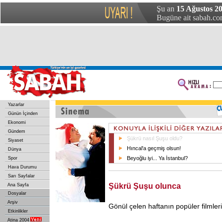
Şu an
15 Ağustos 20
Bugüne ait sabah.com
Yazarlar
Günün İçinden
Ekonomi
Gündem
Şükrü nasıl Şuşu oldu?
Siyaset
Hıncal'a geçmiş olsun!
Dünya
Beyoğlu iyi... Ya İstanbul?
Spor
Hava Durumu
Sarı Sayfalar
Şükrü Şuşu olunca
Ana Sayfa
Dosyalar
Arşiv
Gönül çelen haftanın popüler filmler
Etkinlikler
Atina 2004