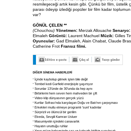
resmileşeceği artık kesin gibi. Çünkü bir film, üstelik 
parası ödeyip izlediği popüler bir film kadar toplumu
var?
GÖNÜL ÇELEN **
(Chouchou)
Yönetmen:
Merzak Allouache
Senaryo
Elmaleh
Görüntü:
Laurent Machuel
Müzik:
Gilles T
Oyuncular:
Gad Elmaleh, Alain Chabat, Claude Bra
Catherine Frot
Fransız filmi.
DİĞER SİNEMA HABERLERİ
İçinde kaybolup gitmek işten bile değil
Tembel kedi Garfield enerjisiyle şaşırtıyor
Sorunlar 13'ünde de 30'unda da hep aynı
Birbirlerini hem seven hem mahveden bir çift
Video-klip dünyasının gerçek yüzü
Kurtlar Sofrası'nda karşılaşan Doğu ve Batı'nın çarpışması
Erkekleri mutlu etmeye programlı 'suni' kadınlar
Sürprizli ve ölümcül bir gerilim
Elveda, Sevgili Kamran Usluer
Masumiyetin içindeki canavarlık
Hayatın unuttuğu ruhlar
Yarın müze bahçesinde caz ve kahvaltı birlikte sunulacak