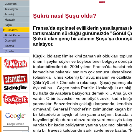
***
Günaydın
Televizyon
Şükrü nasıl Şuşu oldu?
Astroloji
Magazin
Sağlık
Fransa'da eşcinsel evliliklerin yasallaşmas
»
Cumartesi
tartışmaların sürdüğü günümüzde "Gönül Çel
Aktüel Pazar
Şükrü olan genç bir adamın Şuşu'ya dönü
Otomobil
anlatıyor.
Sinema
Çizerler
Küçük, iddiasız filmler kimi zaman ait oldukları toplu
önemli şeyler söyler ve böylece birer belgeye dönüşür
toplumbilimcileri de 2004 yılının Fransa'da hasılat rek
komedisine bakarak, sanırım çok sonuca ulaşabilecekl
(olasılıkla Tunus kökenli) bir avuç insanın ve özellikle
Şükrü'yü artık Chouchou (okunuşu: Şuşu) yapmış ol
öyküsü bu... Geçen hafta Paris'in Uzakdoğulu azınlığ
bu hafta da Araplara bakıyoruz demek ki... Ama Şükrü'
vardır: O bir travestidir ve en büyük zevki, kadın kılığı
yapmaktır. Benzerlerinin çokluğu karşısında, kendisini
olmayan!) General Pinochet'nin zulmünden kaçan bir Şil
bir kilisedeki anlayışlı rahibin yanına sığınır. Burad
hayalleri görüp duran abaza rahip yardımcısıyla takış
Google Arama
yandan bir kadın psikiyatrın yanına yardımcı olarak 
ünlü bir travesti kulübünde şarkı söylemeye başlar. "İ