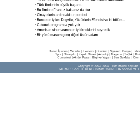
Türk filmlerinin büyük başarısı
Bu filmlere Fransız kalsanız da olur
Cinayetlerin ardındaki sır perdesi
Bence en iyiler: Dogville, Yüzüklerin Efendisi ve iki bölüm
...
Gelecek programda yok yok
Amerikan sinemasının en iyi örneklerini seyrettik
Bir yüzü masum genç diğeri üstün adam
Günün İçinden
|
Yazarlar
|
Ekonomi
|
Gündem
|
Siyaset
|
Dünya |
Telev
Spor
|
Günaydın
|
Kapak Güzeli
|
Astroloji
|
Magazin
|
Sağlık
|
Biz
Cumartesi
|
Aktüel Pazar
|
Bilgi ve Yaşam
|
Sarı Sayfalar
|
Otom
Copyright © 2003, 2004 - Tüm hakları saklıdır.
MERKEZ GAZETE DERGİ BASIM YAYINCILIK SANAYİ VE T