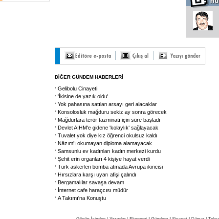
DİĞER GÜNDEM HABERLERİ
Gelibolu Cinayeti
'İkisine de yazık oldu'
Yok pahasına satılan arsayı geri alacaklar
Konsolosluk mağduru sekiz ay sonra görecek
Mağdurlara terör tazminatı için süre başladı
Devlet AİHM'e gidene 'kolaylık' sağlayacak
Tuvalet yok diye kız öğrenci okulsuz kaldı
Nâzım'ı okumayan diploma alamayacak
Samsunlu ev kadınları kadın merkezi kurdu
Şehit erin organları 4 kişiye hayat verdi
Türk askerleri bomba atmada Avrupa ikincisi
Hırsızlara karşı uyarı afişi çalındı
Bergamalılar savaşa devam
İnternet cafe haraçcısı müdür
A Takımı'na Konuştu