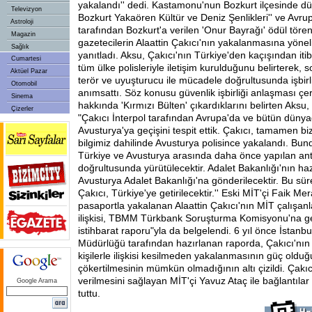
yakalandı'' dedi. Kastamonu'nun Bozkurt ilçesinde d
Televizyon
Bozkurt Yakaören Kültür ve Deniz Şenlikleri'' ve Avr
Astroloji
tarafından Bozkurt'a verilen 'Onur Bayrağı' ödül tören
Magazin
gazetecilerin Alaattin Çakıcı'nın yakalanmasına yöneli
Sağlık
yanıtladı. Aksu, Çakıcı'nın Türkiye'den kaçışından iti
Cumartesi
tüm ülke polisleriyle iletişim kurulduğunu belirterek, s
Aktüel Pazar
terör ve uyuşturucu ile mücadele doğrultusunda işbirli
Otomobil
anımsattı. Söz konusu güvenlik işbirliği anlaşması ç
Sinema
hakkında 'Kırmızı Bülten' çıkardıklarını belirten Aksu, 
Çizerler
"Çakıcı İnterpol tarafından Avrupa'da ve bütün dünyad
Avusturya'ya geçişini tespit ettik. Çakıcı, tamamen bi
bilgimiz dahilinde Avusturya polisince yakalandı. Bun
Türkiye ve Avusturya arasında daha önce yapılan an
doğrultusunda yürütülecektir. Adalet Bakanlığı'nın ha
Avusturya Adalet Bakanlığı'na gönderilecektir. Bu sü
Çakıcı, Türkiye'ye getirilecektir.'' Eski MİT'çi Faik M
pasaportla yakalanan Alaattin Çakıcı'nın MİT çalışanla
ilişkisi, TBMM Türkbank Soruşturma Komisyonu'na g
istihbarat raporu"yla da belgelendi. 6 yıl önce İstanbu
Müdürlüğü tarafından hazırlanan raporda, Çakıcı'nın 
kişilerle ilişkisi kesilmeden yakalanmasının güç olduğ
çökertilmesinin mümkün olmadığının altı çizildi. Çakıc
verilmesini sağlayan MİT'çi Yavuz Ataç ile bağlantıla
Google Arama
tuttu.