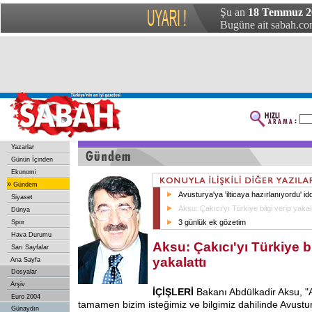
Şu an
18 Temmuz 20
Bugüne ait sabah.com
Yazarlar
Günün İçinden
Ekonomi
»
Gündem
Avusturya'ya 'ilticaya hazırlanıyordu' id
Siyaset
Aksu: Çakıcı'yı Türkiye bilgi verip yakal
Dünya
3 günlük ek gözetim
Spor
Hava Durumu
Aksu: Çakıcı'yı Türkiye bi
Sarı Sayfalar
yakalattı
Ana Sayfa
Dosyalar
Arşiv
İÇİŞLERİ
Bakanı Abdülkadir Aksu, "A
Euro 2004
tamamen bizim isteğimiz ve bilgimiz dahilinde Avustur
Günaydın