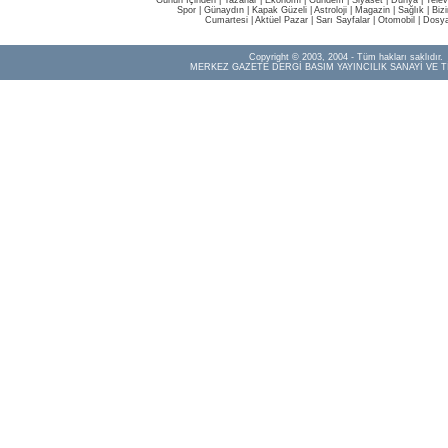
Günün İçinden
|
Yazarlar
|
Ekonomi
|
Gündem
|
Siyaset
|
Dünya |
Telev
Spor
|
Günaydın
|
Kapak Güzeli
|
Astroloji
|
Magazin
|
Sağlık
|
Biz
Cumartesi
|
Aktüel Pazar
|
Sarı Sayfalar
|
Otomobil
|
Dosya
Copyright © 2003, 2004 - Tüm hakları saklıdır.
MERKEZ GAZETE DERGİ BASIM YAYINCILIK SANAYİ VE T