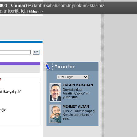
04 - Cumartesi
tarihli sabah.com.tr'yi okumaktasınız.
.tr içeriği için
tıklayın »
ERGUN BABAHAN
Devletin itibarı
rlikte çalıştık"
Alaattin Çakıcı'nın
yurtdışına
...
MEHMET ALTAN
eğiz
Türk'e Türk'ün yaptığı
Kokain baronlarının
esir
...