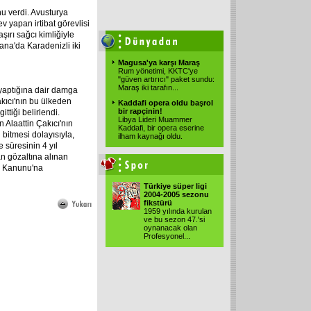
nu verdi. Avusturya
v yapan irtibat görevlisi
şırı sağcı kimliğiyle
ana'da Karadenizli iki
Magusa'ya karşı Maraş
Rum yönetimi, KKTC'ye
"güven artırıcı" paket sundu:
Maraş iki tarafın
...
yaptığına dair damga
akıcı'nın bu ülkeden
Kaddafi opera oldu başrol
bir rapçinin!
ttiği belirlendi.
Libya Lideri Muammer
n Alaattin Çakıcı'nın
Kaddafi, bir opera eserine
 bitmesi dolayısıyla,
ilham kaynağı oldu.
süresinin 4 yıl
dan gözaltına alınan
ar Kanunu'na
Türkiye süper ligi
2004-2005 sezonu
fikstürü
1959 yılında kurulan
ve bu sezon 47.'si
oynanacak olan
Profesyonel
...