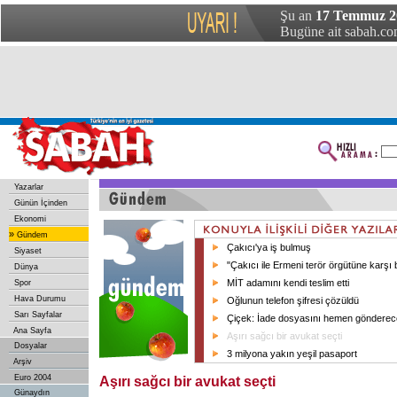
Şu an
17 Temmuz 20
Bugüne ait sabah.com
Yazarlar
Günün İçinden
Ekonomi
»
Gündem
Çakıcı'ya iş bulmuş
Siyaset
"Çakıcı ile Ermeni terör örgütüne karşı bi
Dünya
MİT adamını kendi teslim etti
Spor
Hava Durumu
Oğlunun telefon şifresi çözüldü
Sarı Sayfalar
Çiçek: İade dosyasını hemen gönderec
Ana Sayfa
Aşırı sağcı bir avukat seçti
Dosyalar
3 milyona yakın yeşil pasaport
Arşiv
Euro 2004
Aşırı sağcı bir avukat seçti
Günaydın