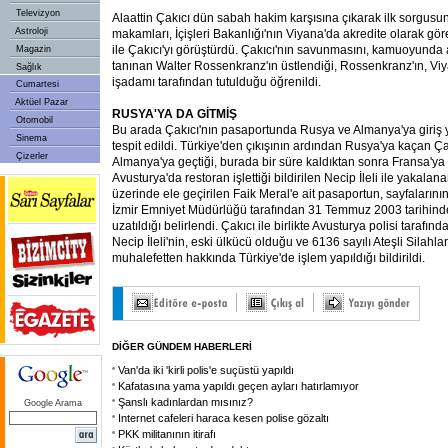
Televizyon
Alaattin Çakıcı dün sabah hakim karşısına çıkarak ilk sorgusu
Astroloji
makamları, İçişleri Bakanlığı'nın Viyana'da akredite olarak göre
ile Çakıcı'yı görüştürdü. Çakıcı'nın savunmasını, kamuoyunda a
Magazin
tanınan Walter Rossenkranz'ın üstlendiği, Rossenkranz'ın, Viy
Sağlık
işadamı tarafından tutulduğu öğrenildi.
Cumartesi
Aktüel Pazar
RUSYA'YA DA GİTMİŞ
Otomobil
Bu arada Çakıcı'nın pasaportunda Rusya ve Almanya'ya giriş 
Sinema
tespit edildi. Türkiye'den çıkışının ardından Rusya'ya kaçan Ç
Çizerler
Almanya'ya geçtiği, burada bir süre kaldıktan sonra Fransa'ya gi
Avusturya'da restoran işlettiği bildirilen Necip İleli ile yakalana
üzerinde ele geçirilen Faik Meral'e ait pasaportun, sayfalarının
İzmir Emniyet Müdürlüğü tarafından 31 Temmuz 2003 tarihinde 
uzatıldığı belirlendi. Çakıcı ile birlikte Avusturya polisi tarafın
Necip İleli'nin, eski ülkücü olduğu ve 6136 sayılı Ateşli Silahl
muhalefetten hakkında Türkiye'de işlem yapıldığı bildirildi.
DİĞER GÜNDEM HABERLERİ
Van'da iki 'kirli polis'e suçüstü yapıldı
Kafatasına yama yapıldı geçen ayları hatırlamıyor
Şanslı kadınlardan mısınız?
Google Arama
Internet cafeleri haraca kesen polise gözaltı
PKK militanının itirafı