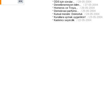
ÜDS için sorular...
/ 28-05-2004
Denetlenemeyen bilim...
/ 27-05-2004
Homeros ve Troya...
/ 26-05-2004
Demokrasi parfümü...
/ 25-05-2004
Kutsal meslek: Doktorluk
/ 24-05-2004
Kurallara uymak uygarlıktır!
/ 23-05-2004
Katılımcı seyircilik
/ 22-05-2004