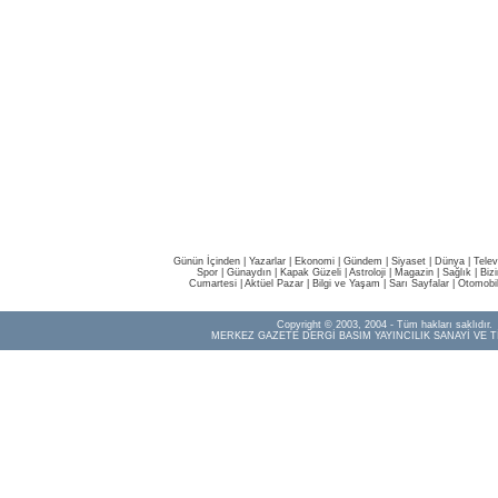
Günün İçinden
|
Yazarlar
|
Ekonomi
|
Gündem
|
Siyaset
|
Dünya |
Telev
Spor
|
Günaydın
|
Kapak Güzeli
|
Astroloji
|
Magazin
|
Sağlık
|
Biz
Cumartesi
|
Aktüel Pazar
|
Bilgi ve Yaşam
|
Sarı Sayfalar
|
Otomobi
Copyright © 2003, 2004 - Tüm hakları saklıdır.
MERKEZ GAZETE DERGİ BASIM YAYINCILIK SANAYİ VE T