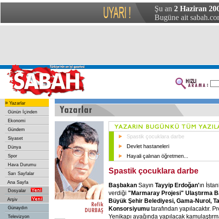
Şu an
2 Haziran 20
Bugüne ait sabah.com
»
Yazarlar
Günün İçinden
Ekonomi
Gündem
Spastik çocuklara darbe
Siyaset
Devlet hastaneleri
Dünya
Hayali çalınan öğretmen...
Spor
Hava Durumu
Spastik çocuklara darbe
Sarı Sayfalar
Ana Sayfa
Başbakan
Sayın
Tayyip Erdoğan'
ın İsta
Dosyalar
verdiği
"Marmaray Projesi" Ulaştırma Ba
Arşiv
Büyük Şehir Belediyesi, Gama-Nurol, T
Konsorsiyumu
tarafından yapılacaktır. P
Günaydın
Yenikapı ayağında yapılacak kamulaştırm
Televizyon