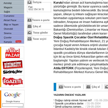
Kurulu'
ndan alınan acil kamulaştırma kar
Astroloji
yürürlüğe girmiştir. Bu karar uyarınca sad
Fax:
Magazin
0212 354 34 72
kamulaştırma bedeli ödenecektir. Bu binala
Sağlık
yapan, ülkeye iş imkanı sağlayan kiracıla
Cumartesi
tanımadan uygulamaya sokulan yeni kam
Aktüel Pazar
istinaden; Anayasa ve insan haklarına ayk
Bilgi ve Yaşam
sadece ülkemizde görülebilecek bir umars
Otomobil
Bakanlığı (Demiryolları, Limanlar ve Hava
Genel Müdürlüğü) tarafından yıkım kararı 
Sinema
Doğuş Spastik Çocuklar Özel Rehabilit
Çizerler
Yeni Doğuş Rehabilitasyon Merkezi, 21 yıl
Kampüs
çocuğa hayat veren Ankara orijinli uluslar
İstanbul Kadıköy'de kiralık olarak tutulan 
spastik çocuklara dünya standartlarının 
için iki ay önce tümü Ankara'dan gelen ek
başlamıştır. Yapılan yatırım ve verilecek 
merkez şimdi yok edilmeye çalışılmaktadır
Attila ERTÜRK
(Fizyoterapist, Yeni Doğu
Rehabilitasyon Merkezi Kurucu Genel Mü
YAZARIN ÖNCEKİ YAZILARI
Doğayı tahrip etmek hizmet mi?
/ 01-06-200
Google Arama
Spastik çocuklara darbe
/ 31-05-2004
Şimdi uzlaşma zamanı...
/ 29-05-2004