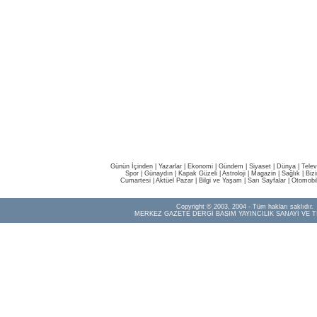
Günün İçinden
|
Yazarlar
|
Ekonomi
|
Gündem
|
Siyaset
|
Dünya |
Telev
Spor
|
Günaydın
|
Kapak Güzeli
|
Astroloji
|
Magazin
|
Sağlık
|
Biz
Cumartesi
|
Aktüel Pazar
|
Bilgi ve Yaşam
|
Sarı Sayfalar
|
Otomobi
Copyright © 2003, 2004 - Tüm hakları saklıdır.
MERKEZ GAZETE DERGİ BASIM YAYINCILIK SANAYİ VE T