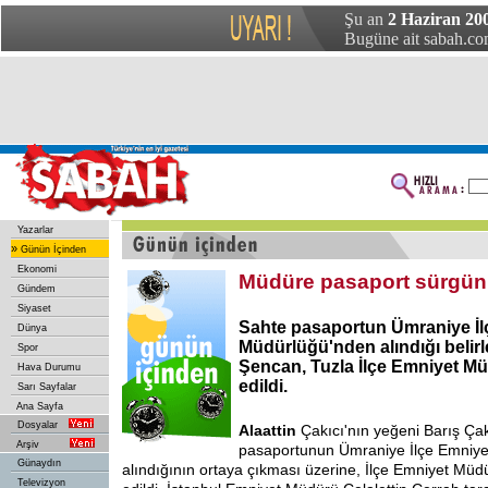
Şu an
2 Haziran 20
Bugüne ait sabah.com
Yazarlar
»
Günün İçinden
Ekonomi
Müdüre pasaport sürgü
Gündem
Siyaset
Sahte pasaportun Ümraniye İl
Dünya
Müdürlüğü'nden alındığı belir
Spor
Şencan, Tuzla İlçe Emniyet Mü
Hava Durumu
edildi.
Sarı Sayfalar
Ana Sayfa
Dosyalar
Alaattin
Çakıcı'nın yeğeni Barış Çak
Arşiv
pasaportunun Ümraniye İlçe Emniye
Günaydın
alındığının ortaya çıkması üzerine, İlçe Emniyet Müdü
Televizyon