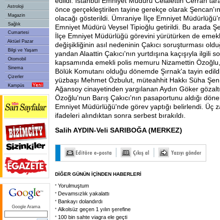
edildi. İstanbul Emniyet Müdürü Celalettin Cerrah tara
Astroloji
önce gerçekleştirilen tayine gerekçe olarak Şencan'ı
Magazin
olacağı gösterildi. Ümraniye İlçe Emniyet Müdürlüğü'n
Sağlık
Emniyet Müdürü Veysel Tipioğlu getirildi. Bu arada 
Cumartesi
İlçe Emniyet Müdürlüğü görevini yürütürken de emekli
Aktüel Pazar
değişikliğinin asıl nedeninin Çakıcı soruşturması oldu
Bilgi ve Yaşam
yandan Alaattin Çakıcı'nın yurtdışına kaçışıyla ilgili 
Otomobil
kapsamında emekli polis memuru Nizamettin Özoğl
Sinema
Bölük Komutanı olduğu dönemde Şırnak'a tayin edildiği
Çizerler
yüzbaşı Mehmet Özbulut, müteahhit Hakkı Süha Şen 
Kampüs
Ağansoy cinayetinden yargılanan Aydın Göker gözaltı
Özoğlu'nun Barış Çakıcı'nın pasaportunu aldığı dön
Emniyet Müdürlüğü'nde görev yaptığı belirlendi. Üç 
ifadeleri alındıktan sonra serbest bırakıldı.
Salih AYDIN-Veli SARIBOĞA (MERKEZ)
DİĞER GÜNÜN İÇİNDEN HABERLERİ
Yorulmuştum
Devamsızlık yakalattı
Bankayı dolandırdı
Google Arama
Alkolsüz geçen 1 yılın şerefine
100 bin sahte viagra ele geçti