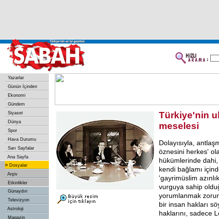
Yazarlar
Günün İçinden
Ekonomi
Gündem
Türkiye'nin u
Siyaset
Dünya
meselesi
Spor
Hava Durumu
Dolayısıyla, antlaş
Sarı Sayfalar
öznesini herkes' olar
Ana Sayfa
hükümlerinde dahi
»
Dosyalar
kendi bağlamı içinde
Arşiv
'gayrimüslim azınlı
Etkinlikler
vurguya sahip oldu
Günaydın
yorumlanmak zorun
Televizyon
bir insan hakları sö
Astroloji
haklarını, sadece 
Magazin