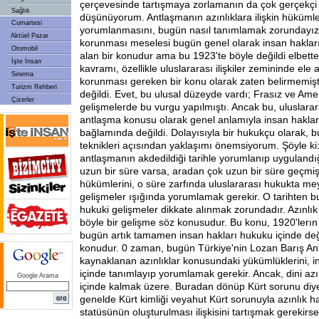
çerçevesinde tartışmaya zorlamanın da çok gerçekçi
Sağlık
düşünüyorum. Antlaşmanın azınlıklara ilişkin hükümle
Cumartesi
yorumlanmasını, bugün nasıl tanımlamak zorundayız?
Aktüel Pazar
korunması meselesi bugün genel olarak insan hakları 
Otomobil
alan bir konudur ama bu 1923'te böyle değildi elbette
İşte İnsan
kavramı, özellikle uluslararası ilişkiler zemininde ele
Sinema
korunması gereken bir konu olarak zaten belirmemişt
Turizm Rehberi
değildi. Evet, bu ulusal düzeyde vardı; Frasız ve Amer
Çizerler
gelişmelerde bu vurgu yapılmıştı. Ancak bu, uluslarar
antlaşma konusu olarak genel anlamıyla insan hakla
bağlamında değildi. Dolayısıyla bir hukukçu olarak, 
teknikleri açısından yaklaşımı önemsiyorum. Şöyle ki:
antlaşmanın akdedildiği tarihle yorumlanıp uygulandı
uzun bir süre varsa, aradan çok uzun bir süre geçmi
hükümlerini, o süre zarfında uluslararası hukukta m
gelişmeler ışığında yorumlamak gerekir. O tarihten 
hukuki gelişmeler dikkate alınmak zorundadır. Azınlı
böyle bir gelişme söz konusudur. Bu konu, 1920'lerın
bugün artık tamamen insan hakları hukuku içinde değe
konudur. 0 zaman, bugün Türkiye'nin Lozan Barış An
kaynaklanan azınlıklar konusundaki yükümlüklerini, i
içinde tanımlayıp yorumlamak gerekir. Ancak, dini azı
Google Arama
içinde kalmak üzere. Buradan dönüp Kürt sorunu diye
genelde Kürt kimliği veyahut Kürt sorunuyla azınlık ha
statüsünün oluşturulması ilişkisini tartışmak gerekirse, 