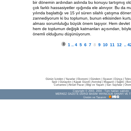
bir dönemin ardından aslında bu konuyu tartışmış o
çok farklı hassasiyetler ışığında ele alınıyor. Bu da
yılında başlattığı ve 15 yıl süren silahlı çatışma döne
zannediyorum ki bu toplumun, bunun etkisinden kurtu
alması sorumluluğu büyük önem taşıyor. Hem devlet 
hem de toplumun değişik katmanları açısından, böyle
önemli olduğunu düşünüyorum.
1
..
4
5
6
7
8
9
10
11
12
..
4
Günün İçinden
|
Yazarlar
|
Ekonomi
|
Gündem
|
Siyaset
|
Dünya |
Telev
Spor
|
Günaydın
|
Kapak Güzeli
|
Astroloji
|
Magazin
|
Sağlık
|
Biz
Cumartesi
|
Aktüel Pazar
|
Bilgi ve Yaşam
|
Sarı Sayfalar
|
Otom
Copyright © 2003, 2004 - Tüm hakları saklıdır.
MERKEZ GAZETE DERGİ BASIM YAYINCILIK SANAYİ VE T
Üretim ve Tasarım