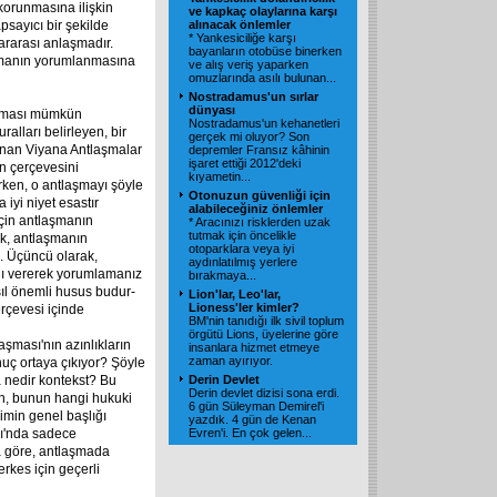
 korunmasına ilişkin
ve kapkaç olaylarına karşı
psayıcı bir şekilde
alınacak önlemler
* Yankesiciliğe karşı
rarası anlaşmadır.
bayanların otobüse binerken
laşmanın yorumlanmasına
ve alış veriş yaparken
omuzlarında asılı bulunan...
Nostradamus'un sırlar
dünyası
anması mümkün
Nostradamus'un kehanetleri
lları belirleyen, bir
gerçek mi oluyor? Son
anan Viyana Antlaşmalar
depremler Fransız kâhinin
işaret ettiği 2012'deki
n çerçevesini
kıyametin...
rken, o antlaşmayı şöyle
Otonuzun güvenliği için
iyi niyet esastır
alabileceğiniz önlemler
için antlaşmanın
* Aracınızı risklerden uzak
tutmak için öncelikle
k, antlaşmanın
otoparklara veya iyi
. Üçüncü olarak,
aydınlatılmış yerlere
nı vererek yorumlamanız
bırakmaya...
sıl önemli husus budur-
Lion'lar, Leo'lar,
Lioness'ler kimler?
rçevesi içinde
BM'nin tanıdığı ilk sivil toplum
örgütü Lions, üyelerine göre
şması'nın azınlıkların
insanlara hizmet etmeye
zaman ayırıyor.
uç ortaya çıkıyor? Şöyle
da nedir kontekst? Bu
Derin Devlet
Derin devlet dizisi sona erdi.
n, bunun hangi hukuki
6 gün Süleyman Demirel'i
imin genel başlığı
yazdık. 4 gün de Kenan
sı'nda sadece
Evren'i. En çok gelen...
na göre, antlaşmada
rkes için geçerli