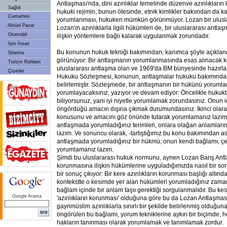
Antlaşması'nda, dini azınlıklar temelinde düzenve azınlıkların
Sağlık
hukuki rejimin, bunun ötesinde, etnik kimlikler bakıından da ka
Cumartesi
yorumlanması, hukuken mümkün görünmüyor. Lozan bir ulusla
Aktüel Pazar
Lozan'ın azınlıklarla ilgili hükümleri de, bir uluslararası ant
Otomobil
ilişkin yöntemlere bağlı kalarak uygulanmak zorundadır.
İşte İnsan
Bu konunun hukuk tekniği bakımından, kanımca şöyle açıkl
Sinema
görünüyor: Bir antlaşmanın yorumlanmasında esas alınacak kura
Turizm Rehberi
uluslararası antlaşma olan ve 1969'da BM bünyesinde hazırl
Çizerler
Hukuku Sözleşmesi, konunun, antlaşmalar hukuku bakımında
belirlemiştir. Sözleşmede, bir antlaşmanın bir hükünü yorumla
yorumlayacaksınız, yazıyor ve devam ediyor: Öncelikle hukukta 
biliyorsunuz, yani iyi niyetle yorumlamak zorundasınız. Onun 
öngördüğü amacın dışına çıkmak durumundasınız. İkinci olara
konusunu ve amacını göz önünde tutarak yorumlamanız lazım
antlaşmada yorumladığınız terimleri, onlara olağan anlamları
lazım. Ve sonuncu olarak, -tartıştığımız bu konu bakımından a
antlaşmada yorumladığınız bir hükmü, onun kendi bağlamı, çe
yorumlamanız lazım.
Şimdi bu uluslararası hukuk normunu, aynen Lozan Barış Antla
korunmasına ilişkin hükümlerine uyguladığımızda nasıl bir son
bir sonuç çıkıyor: Bir kere azınlıkların korunması başlığı altın
kontekstte o kesimde yer alan hükümleri yorumladığınız zama
bağlam içinde bir anlam taşıı gerektiği sorgulanmalıdır. Bu kes
Google Arama
'azınlıkların korunması' olduğuna göre bu da Lozan Antlaşma
gayrimüslim azınlıklarla sınırlı bir şekilde belirlenmiş olduğu
öngörülen bu bağlamı, yorum tekniklerine aykırı bir biçimde, he
hakların tanınması olarak yorumlamak ve tanımlamak zordur.