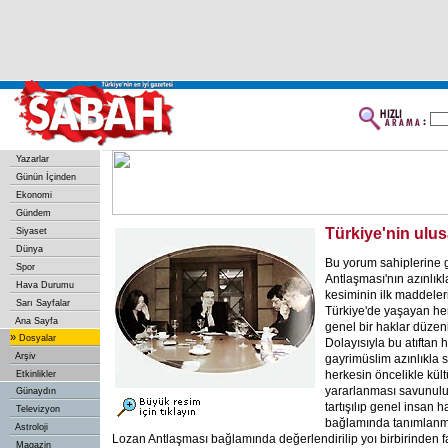
Yazarlar
Günün İçinden
Ekonomi
Gündem
Türkiye'nin ulus
Siyaset
Dünya
Bu yorum sahiplerine 
Spor
Antlaşması'nın azınlıkl
Hava Durumu
kesiminin ilk maddeler
Sarı Sayfalar
Türkiye'de yaşayan he
Ana Sayfa
genel bir haklar düzeni
»
Dosyalar
Dolayısıyla bu atıftan
Arşiv
gayrimüslim azınlıkla s
herkesin öncelikle kül
Etkinlikler
yararlanması savunulu
Günaydın
tartışılıp genel insan 
Televizyon
bağlamında tanımlanm
Astroloji
Lozan Antlaşması bağlamında değerlendirilip yoı birbirinden fa
Magazin