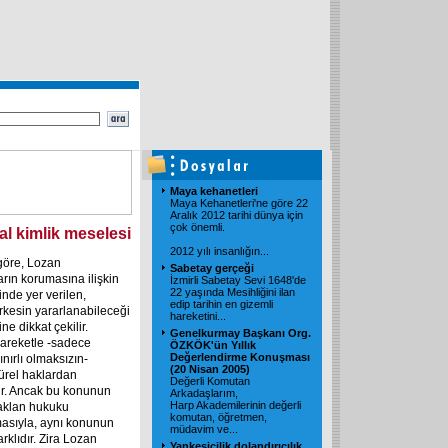
Maya kehanetleri
Maya Kehanetleri'ne göre 22
Aralık 2012 tarihi dünya için
çok önemli.
al kimlik meselesi
2012 yılı insanlığın...
göre, Lozan
Sabetay gerçeği
arın korumasına ilişkin
İzmirli Sabetay Sevi 1648'de
22 yaşında Mesihliğini ilan
inde yer verilen,
edip tarihin en gizemli
rkesin yararlanabileceği
hareketini...
ne dikkat çekilir.
Genelkurmay Başkanı Org.
 hareketle -sadece
ÖZKÖK'ün Yıllık
Değerlendirme Konuşması
ınırlı olmaksızın-
(20 Nisan 2005)
türel haklardan
Değerli Komutan
r. Ancak bu konunun
Arkadaşlarım,
Harp Akademilerinin değerli
haklan hukuku
komutan, öğretmen,
asıyla, aynı konunun
müdavim ve...
rklıdır. Zira Lozan
Yankesicilik dolandırıcılık