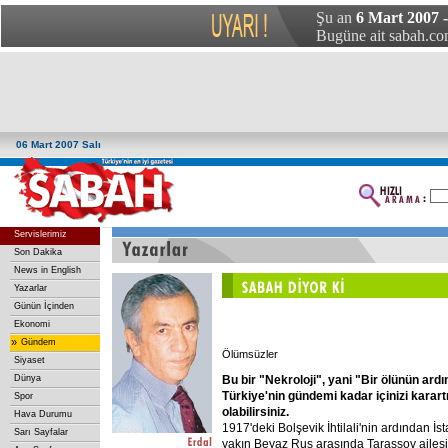
Şu an
6 Mart 2007 -
Bugüne ait sabah.com
06 Mart 2007 Salı
Servislerimiz
Son Dakika
News in English
Yazarlar
Günün İçinden
Ekonomi
»
Gündem
Ölümsüzler
Siyaset
Bu
bir
"Nekroloji",
yani
"Bir
ölünün
ardı
Dünya
Türkiye'nin
gündemi
kadar
içinizi
karar
Spor
olabilirsiniz.
Hava Durumu
1917'deki Bolşevik İhtilali'nin ardından İs
Sarı Sayfalar
yakın Beyaz Rus arasında Tarassov ailesi d