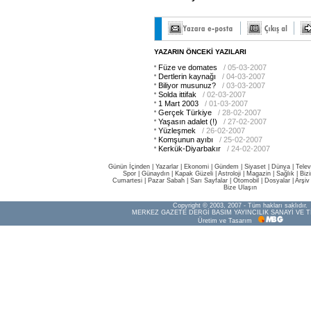
YAZARIN ÖNCEKİ YAZILARI
Füze ve domates
/ 05-03-2007
Dertlerin kaynağı
/ 04-03-2007
Biliyor musunuz?
/ 03-03-2007
Solda ittifak
/ 02-03-2007
1 Mart 2003
/ 01-03-2007
Gerçek Türkiye
/ 28-02-2007
Yaşasın adalet (!)
/ 27-02-2007
Yüzleşmek
/ 26-02-2007
Komşunun ayıbı
/ 25-02-2007
Kerkük-Diyarbakır
/ 24-02-2007
Günün İçinden
|
Yazarlar
|
Ekonomi
|
Gündem
|
Siyaset
|
Dünya |
Telev
Spor
|
Günaydın
|
Kapak Güzeli
|
Astroloji
|
Magazin
|
Sağlık
|
Biz
Cumartesi
|
Pazar Sabah
|
Sarı Sayfalar
|
Otomobil
|
Dosyalar
|
Arşiv
Bize Ulaşın
Copyright © 2003, 2007 - Tüm hakları saklıdır.
MERKEZ GAZETE DERGİ BASIM YAYINCILIK SANAYİ VE T
Üretim ve Tasarım