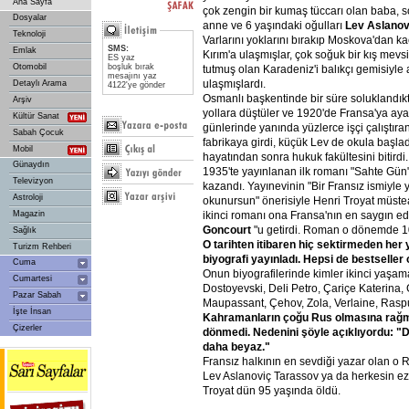
Ana Sayfa
çok zengin bir kumaş tüccarı olan baba, s
Dosyalar
anne ve 6 yaşındaki oğulları
Lev
Aslanov
Teknoloji
Varlarını yoklarını bırakıp Moskova'dan ka
SMS:
Emlak
Kırım'a ulaşmışlar, çok soğuk bir kış mev
ES yaz
Otomobil
boşluk bırak
tutmuş olan Karadeniz'i balıkçı gemisiyle 
mesajını yaz
ulaşmışlardı.
Detaylı Arama
4122'ye gönder
Osmanlı başkentinde bir süre soluklandık
Arşiv
yollara düştüler ve 1920'de Fransa'ya aya
Kültür Sanat
günlerinde yanında yüzlerce işçi çalıştıran
Sabah Çocuk
fabrikaya girdi, küçük Lev de okula başladı
Mobil
hayatından sonra hukuk fakültesini bitirdi
Günaydın
1935'te yayınlanan ilk romanı "Sahte Gün"
Televizyon
kazandı. Yayınevinin "Bir Fransız ismiyle
Astroloji
okunursun" önerisiyle Henri Troyat müstea
ikinci romanı ona Fransa'nın en saygın ed
Magazin
Goncourt
"u getirdi. Roman o dönemde 100
Sağlık
O
tarihten
itibaren
hiç
sektirmeden
her
Turizm Rehberi
biyografi
yayınladı.
Hepsi
de
bestseller
Cuma
Onun biyografilerinde kimler ikinci yaşam
Cumartesi
Dostoyevski, Deli Petro, Çariçe Katerina, 
Pazar Sabah
Maupassant, Çehov, Zola, Verlaine, Rasput
İşte İnsan
Kahramanların
çoğu
Rus
olmasına
rağ
Çizerler
dönmedi.
Nedenini
şöyle
açıklıyordu:
"D
daha
beyaz."
Fransız halkının en sevdiği yazar olan o
Lev Aslanoviç Tarassov ya da herkesin ez
Troyat dün 95 yaşında öldü.