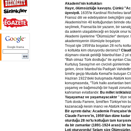
Akademi'nin
koltukları
Hayır,
ölümsüzlüğe
kavuştu.
Çünkü
"Ac
üyesiydi.
1635'te Kardinal Richelieu tara
Fransız dili ve edebiyatının bekçiliğini ya
Akademisi'nin 40 koltuğundan birinde ot
seçilmek, Fransa'da bir yazarın, bir sanat
da askerin ulaşabileceği en büyük onur ka
Akademi üyelerine "Ölümsüzler" deniyor.
akademisyenin ölümüyle boşalıyor.
Troyat işte 1959'da boşalan 28 no'lu kolt
Google Arama
o koltukta kim oturuyordu dersiniz?
Claud
düşmanı olarak geldiği İstanbul'dan 2 yıl 
"İflah olmaz Türk dostluğu" ile ayrılan Cl
Kurtuluş Savaşı'nın en civcivli günlerinde
gelen, önce İstanbul'da Padişah Vahdettin
İzmit'e geçip Mustafa Kemal'le buluşan C
Haziran 1922'deki buluşmada Atatürk ko
konuşmasında, "Türk halkı asırlardan beri
yaşamış ve bağımsızlığı bir hayati zorunlul
kahraman evlatlarıdır.
Bu
millet
istiklalsiz
Yaşayamaz
ve
yaşamayacaktır
" diye s
Türk dostu Farrere, İzmit'ten Türkiye'nin b
kazanacağı kesin inancı ve Atatürk hayranlı
Bir
ayrıntı
daha:
Academie
Française'd
Claude
Farrere'in,
1959'dan
düne
kadar
oturduğu
28
no'lu
koltuğun
tam
karşısın
da
bir
zamanlar
(1891-1924
arası)
bir
ba
Loti
oturuyordu!
Selam
size
Ölümsüzler.