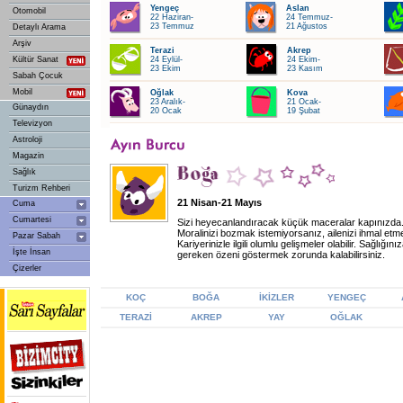
Yengeç
Aslan
Otomobil
22 Haziran-
24 Temmuz-
23 Temmuz
21 Ağustos
Detaylı Arama
Arşiv
Terazi
Akrep
Kültür Sanat
24 Eylül-
24 Ekim-
23 Ekim
23 Kasım
Sabah Çocuk
Mobil
Oğlak
Kova
23 Aralık-
21 Ocak-
Günaydın
20 Ocak
19 Şubat
Televizyon
Astroloji
Magazin
Sağlık
Turizm Rehberi
21 Nisan-21 Mayıs
Cuma
Cumartesi
Sizi heyecanlandıracak küçük maceralar kapınızda
Moralinizi bozmak istemiyorsanız, ailenizi ihmal etm
Pazar Sabah
Kariyerinizle ilgili olumlu gelişmeler olabilir. Sağlığını
İşte İnsan
gereken özeni göstermek zorunda kalabilirsiniz.
Çizerler
KOÇ
BOĞA
İKİZLER
YENGEÇ
TERAZİ
AKREP
YAY
OĞLAK