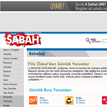
Şu an
4 Şubat 2007 
Bugüne ait sabah.com
News in English
Yazarlar
Günün İçinden
Ekonomi
Gündem
BUGÜN DOĞANLAR: Çalışkan, hırslı ve keskin bir zekaya sahipti
Başarılı olmak için her türlü donanıma sahiptirler. Aile bağlarına öne
Siyaset
vermelerine rağmen yalnız yaşamak zorunda kalabilirler. Detaycı ve
Dünya
seçici kimlikleri onları farklı kılar. Dikkat çekici marjinal özelliklere
sahiptirler.
Spor
Hava Durumu
Sarı Sayfalar
Ana Sayfa
Dosyalar
Koç
Boğa
21 Mart-
21 Nisan-
Teknoloji
20 Nisan
21 Mayıs
Emlak