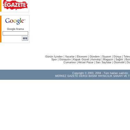
Google Arama
Günün İçinden
|
Yazarlar
|
Ekonomi
|
Gündem
|
Siyaset
|
Dünya |
Telev
Spor
|
Günaydın
|
Kapak Güzeli
|
Astroloji
|
Magazin
|
Sağlık
|
Biz
Cumartesi
|
Aktüel Pazar
|
Sarı Sayfalar
|
Otomobil
|
Do
Copyright © 2003, 2004 - Tüm hakları saklıdır.
MERKEZ GAZETE DERGİ BASIM YAYINCILIK SANAYİ VE T