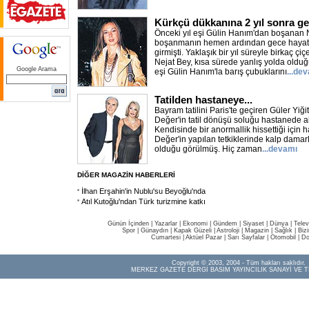
Kürkçü dükkanına 2 yıl sonra ge
Önceki yıl eşi Gülin Hanım'dan boşanan 
boşanmanın hemen ardından gece hayatını
girmişti. Yaklaşık bir yıl süreyle birkaç ç
Nejat Bey, kısa sürede yanlış yolda oldu
Google Arama
eşi Gülin Hanım'la barış çubuklarını
...de
Tatilden hastaneye...
Bayram tatilini Paris'te geçiren Güler Yiğit
Değer'in tatil dönüşü soluğu hastanede a
Kendisinde bir anormallik hissettiği için 
Değer'in yapılan tetkiklerinde kalp damarla
olduğu görülmüş. Hiç zaman
...devamı
DİĞER MAGAZİN HABERLERİ
İlhan Erşahin'in Nublu'su Beyoğlu'nda
Atıl Kutoğlu'ndan Türk turizmine katkı
Günün İçinden
|
Yazarlar
|
Ekonomi
|
Gündem
|
Siyaset
|
Dünya |
Telev
Spor
|
Günaydın
|
Kapak Güzeli
|
Astroloji
|
Magazin
|
Sağlık
|
Biz
Cumartesi
|
Aktüel Pazar
|
Sarı Sayfalar
|
Otomobil
|
Do
Copyright © 2003, 2004 - Tüm hakları saklıdır.
MERKEZ GAZETE DERGİ BASIM YAYINCILIK SANAYİ VE T