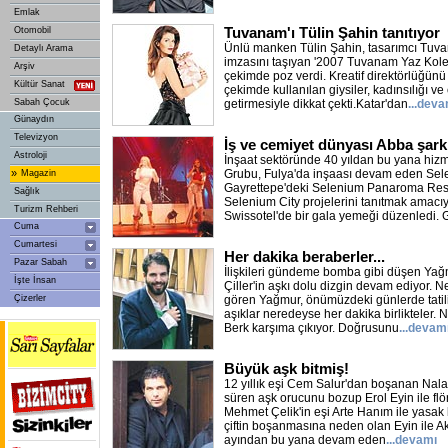
Emlak
Tuvanam'ı Tülin Şahin tanıtıyor
Otomobil
Ünlü manken Tülin Şahin, tasarımcı Tuva
Detaylı Arama
imzasını taşıyan '2007 Tuvanam Yaz Kolek
Arşiv
çekimde poz verdi. Kreatif direktörlüğünü
Kültür Sanat
çekimde kullanılan giysiler, kadınsılığı v
Sabah Çocuk
getirmesiyle dikkat çekti.Katar'dan
...deva
Günaydın
Televizyon
İş ve cemiyet dünyası Abba şarkıl
Astroloji
İnşaat sektöründe 40 yıldan bu yana hizm
»
Grubu, Fulya'da inşaası devam eden Sel
Magazin
Gayrettepe'deki Selenium Panaroma Resi
Sağlık
Selenium City projelerini tanıtmak amacı
Turizm Rehberi
Swissotel'de bir gala yemeği düzenledi.
Cuma
Cumartesi
Her dakika beraberler...
Pazar Sabah
İlişkileri gündeme bomba gibi düşen Yağ
İşte İnsan
Çiller'in aşkı dolu dizgin devam ediyor. 
Çizerler
gören Yağmur, önümüzdeki günlerde tatili 
aşıklar neredeyse her dakika birlikteler.
Berk karşıma çıkıyor. Doğrusunu
...devam
Büyük aşk bitmiş!
12 yıllık eşi Cem Salur'dan boşanan Nalan
süren aşk orucunu bozup Erol Eyin ile flö
Mehmet Çelik'in eşi Arte Hanım ile yasak b
çiftin boşanmasına neden olan Eyin ile 
ayından bu yana devam eden
...devamı