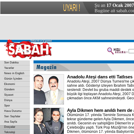
Şu an
17 Ocak 2007
Bugüne ait sabah.com
Son Dakika
Yazarlar
News in English
Anadolu Ateşi dans etti Tatlıse
Günün İçinden
Anadolu Ateşi, 2007 Dünya Turnesi'ne 
Ekonomi
sahne aldı. Gösteriyi izleyen İbrahim Tatl
seslendi: Devlet bu gruba maddi destek ol
Gündem
büyük ilgi toplayan Anadolu Ateşi, 2007 
Siyaset
çıkmadan önce AKM sahnesindeydi. Gec
Dünya
Spor
Ayla Dikmen hem anıldı hem de a
Hava Durumu
Ölümünün 17. yılında 'Seninle Sonsuza K
Sarı Sayfalar
tekrar gündeme gelen Ayla Dikmen, önce
Ana Sayfa
anıldı. Gecenin ev sahipliğini Dikmen'in
Dosyalar
Çelebioğlu yaptı. Türk Pop Müziği'nin öne
Dikmen, ölümünün 17. yılında Babylon'd
Teknoloji