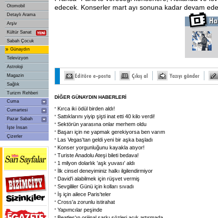
Otomobil
edecek. Konserler mart ayı sonuna kadar devam ede
Detaylı Arama
Arşiv
Kültür Sanat
Sabah Çocuk
»
Günaydın
Televizyon
Astroloji
Magazin
Sağlık
Turizm Rehberi
DİĞER GÜNAYDIN HABERLERİ
Cuma
Kırca iki ödül birden aldı!
Cumartesi
Sattıklarını yiyip şişti inat etti 40 kilo verdi!
Pazar Sabah
Sektörün yarasına onlar merhem oldu
İşte İnsan
Başarı için ne yapmak gerekiyorsa ben varım
Çizerler
Las Vegas'tan geldi yeni bir aşka başladı
Konser yorgunluğunu kayakla atıyor!
Turiste Anadolu Ateşi bileti bedava!
1 milyon dolarlık 'aşk yuvası' aldı
İlk cinsel deneyiminiz halkı ilgilendirmiyor
David'i alabilmek için rüşvet vermiş
Sevgililer Günü için kolları sıvadı
İş için ailece Paris'teler
Cross'a zorunlu istirahat
Yapımcılar peşinde
Beatles'ın orijinal şarkı sözleri açık artırmada