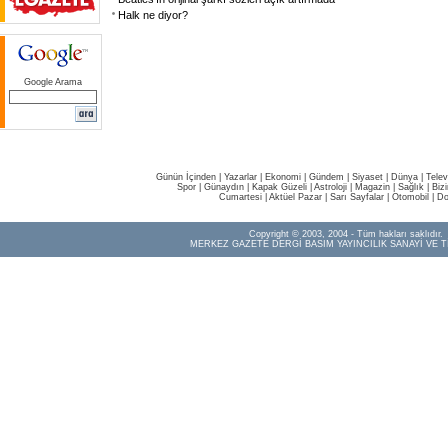
Halk ne diyor?
Google Arama
Günün İçinden
|
Yazarlar
|
Ekonomi
|
Gündem
|
Siyaset
|
Dünya |
Telev
Spor
|
Günaydın
|
Kapak Güzeli
|
Astroloji
|
Magazin
|
Sağlık
|
Biz
Cumartesi
|
Aktüel Pazar
|
Sarı Sayfalar
|
Otomobil
|
Do
Copyright © 2003, 2004 - Tüm hakları saklıdır.
MERKEZ GAZETE DERGİ BASIM YAYINCILIK SANAYİ VE T