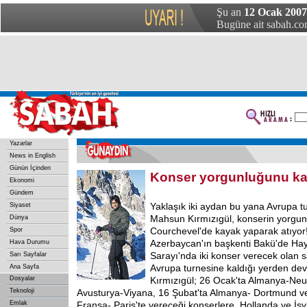
Şu an
12 Ocak 200
Bugüne ait sabah.com
Yazarlar
News in English
Günün İçinden
Konser yorgunluğunu kay
Ekonomi
Gündem
Yaklaşık iki aydan bu yana Avrupa t
Siyaset
Mahsun Kırmızıgül, konserin yorgu
Dünya
Courchevel'de kayak yaparak atıyor
Spor
Azerbaycan'ın başkenti Bakü'de Hay
Hava Durumu
Sarayı'nda iki konser verecek olan 
Sarı Sayfalar
Avrupa turnesine kaldığı yerden de
Ana Sayfa
Dosyalar
Kırmızıgül; 26 Ocak'ta Almanya-Neu
Teknoloji
Avusturya-Viyana, 16 Şubat'ta Almanya- Dortmund ve
Emlak
Fransa- Paris'te vereceği konserlere, Hollanda ve İs