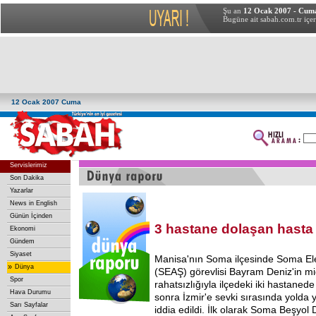
Şu an
12 Ocak 2007 - Cum
Bugüne ait sabah.com.tr içer
12 Ocak 2007 Cuma
Servislerimiz
Son Dakika
Yazarlar
News in English
Günün İçinden
3 hastane dolaşan hasta
Ekonomi
Gündem
Siyaset
Manisa'nın Soma ilçesinde Soma Elek
»
Dünya
(SEAŞ) görevlisi Bayram Deniz'in 
Spor
rahatsızlığıyla ilçedeki iki hastaned
Hava Durumu
sonra İzmir'e sevki sırasında yolda y
Sarı Sayfalar
iddia edildi. İlk olarak Soma Beşyol 