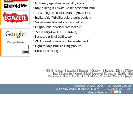
Gökten yağan kuşlar panik yarattı
Kayıp uçağın enkazı ve bir ceset bulundu
Tacizci öğretmenin cezası 2 yıl artırıldı
İngiltere'de Pitbull'lu evlere polis baskını
Sanal alemdeki sekste son nokta
Düğününde erkekler 'örtünecek'
'Anoreksiya'ya karşı e-savaş...
Kansere grip virüslü tedavi
AB küresel ısınma için harekete geçti
Google Arama
Uçakta kalp krizi acil iniş yaptırdı
Korkunun mumyası
Günün İçinden
|
Yazarlar
|
Ekonomi
|
Gündem
|
Siyaset
|
Dünya |
Telev
Spor
|
Günaydın
|
Kapak Güzeli
|
Astroloji
|
Magazin
|
Sağlık
|
Biz
Cumartesi
|
Pazar Sabah
|
Sarı Sayfalar
|
Otomobil
|
Dosyalar
|
Arşiv
Copyright © 2003, 2007 - Tüm hakları saklıdır.
MERKEZ GAZETE DERGİ BASIM YAYINCILIK SANAYİ VE T
Üretim ve Tasarım