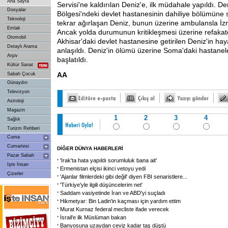
Ana Sayfa
Servisi'ne kaldırılan Deniz'e, ilk müdahale yapıldı. D
Dosyalar
Bölgesi'ndeki devlet hastanesinin dahiliye bölümüne 
Teknoloji
tekrar ağırlaşan Deniz, bunun üzerine ambulansla İzm
Emlak
Ancak yolda durumunun kritikleşmesi üzerine refakatç
Otomobil
Akhisar'daki devlet hastanesine getirilen Deniz'in haya
Detaylı Arama
anlaşıldı. Deniz'in ölümü üzerine Soma'daki hastane
Arşiv
başlatıldı.
Kültür Sanat
AA
Sabah Çocuk
Günaydın
Televizyon
Astroloji
Magazin
1
2
3
4
Sağlık
Turizm Rehberi
Cuma
Cumartesi
DİĞER DÜNYA HABERLERİ
Pazar Sabah
'Irak'ta hata yapıldı sorumluluk bana ait'
İşte İnsan
Ermenistan elçisi ikinci vetoyu yedi
Çizerler
'Ajanlar filmlerdeki gibi değil' diyen FBI senaristlere...
'Türkiye'yle ilgili düşüncelerim net'
Saddam vasiyetinde İran ve ABD'yi suçladı
Hikmetyar: Bin Ladin'in kaçması için yardım ettim
Murat Kurnaz federal mecliste ifade verecek
İsrail'e ilk Müslüman bakan
Banyosuna uzaydan ceviz kadar taş düştü