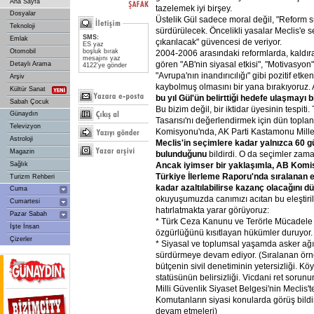
Ana Sayfa
tazelemek iyi birşey.
Dosyalar
Üstelik Gül sadece moral değil, "Reform sü
Teknoloji
sürdürülecek. Öncelikli yasalar Meclis'e se
SMS:
Emlak
çıkarılacak" güvencesi de veriyor.
ES yaz
Otomobil
boşluk bırak
2004-2006 arasındaki reformlarda, kaldıraç,
mesajını yaz
gören "AB'nin siyasal etkisi", "Motivasyon
Detaylı Arama
4122'ye gönder
"Avrupa'nın inandırıcılığı" gibi pozitif etk
Arşiv
kaybolmuş olmasını bir yana bırakıyoruz
Kültür Sanat
bu
yıl
Gül'ün
belirttiği
hedefe
ulaşmayı
b
Sabah Çocuk
Bu bizim değil, bir iktidar üyesinin tespiti
Günaydın
Tasarısı'nı değerlendirmek için dün topla
Televizyon
Komisyonu'nda, AK Parti Kastamonu Millet
Astroloji
Meclis'in
seçimlere
kadar
yalnızca
60
g
Magazin
bulunduğunu
bildirdi. O da seçimler zama
Ancak
iyimser
bir
yaklaşımla,
AB
Komi
Sağlık
Türkiye
İlerleme
Raporu'nda
sıralanan
e
Turizm Rehberi
kadar
azaltılabilirse
kazanç
olacağını
dü
Cuma
okuyuşumuzda canımızı acıtan bu eleştiri
Cumartesi
hatırlatmakta yarar görüyoruz:
Pazar Sabah
* Türk Ceza Kanunu ve Terörle Mücadele 
İşte İnsan
özgürlüğünü kısıtlayan hükümler duruyor.
Çizerler
* Siyasal ve toplumsal yaşamda asker ağırl
sürdürmeye devam ediyor. (Sıralanan örne
bütçenin sivil denetiminin yetersizliği. Kö
statüsünün belirsizliği. Vicdani ret sorun
Milli Güvenlik Siyaset Belgesi'nin Meclis
Komutanların siyasi konularda görüş bil
devam etmeleri)