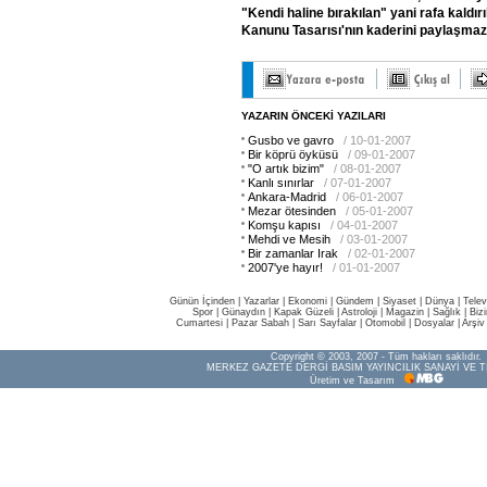
"Kendi
haline
bırakılan"
yani
rafa
kaldır
Kanunu
Tasarısı'nın
kaderini
paylaşmaz
YAZARIN ÖNCEKİ YAZILARI
Gusbo ve gavro
/ 10-01-2007
Bir köprü öyküsü
/ 09-01-2007
"O artık bizim"
/ 08-01-2007
Kanlı sınırlar
/ 07-01-2007
Ankara-Madrid
/ 06-01-2007
Mezar ötesinden
/ 05-01-2007
Komşu kapısı
/ 04-01-2007
Mehdi ve Mesih
/ 03-01-2007
Bir zamanlar Irak
/ 02-01-2007
2007'ye hayır!
/ 01-01-2007
Günün İçinden
|
Yazarlar
|
Ekonomi
|
Gündem
|
Siyaset
|
Dünya |
Telev
Spor
|
Günaydın
|
Kapak Güzeli
|
Astroloji
|
Magazin
|
Sağlık
|
Biz
Cumartesi
|
Pazar Sabah
|
Sarı Sayfalar
|
Otomobil
|
Dosyalar
|
Arşiv
Copyright © 2003, 2007 - Tüm hakları saklıdır.
MERKEZ GAZETE DERGİ BASIM YAYINCILIK SANAYİ VE T
Üretim ve Tasarım