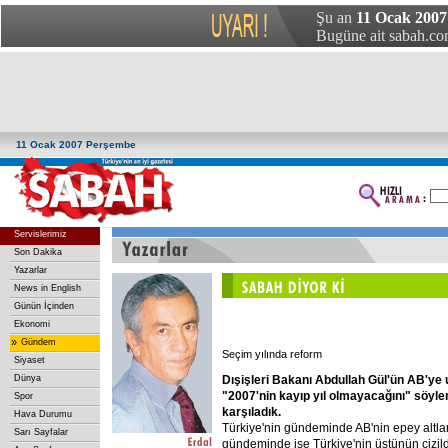
Şu an
11 Ocak 2007
Bugüne ait sabah.com
11 Ocak 2007 Perşembe
Servislerimiz
Son Dakika
Yazarlar
News in English
Günün İçinden
Ekonomi
»
Gündem
Seçim yılında reform
Siyaset
Dışişleri
Bakanı
Abdullah
Gül'ün
AB'ye
Dünya
"2007'nin
kayıp
yıl
olmayacağını"
söyle
Spor
karşıladık.
Hava Durumu
Türkiye'nin gündeminde AB'nin epey altlar
Sarı Sayfalar
gündeminde ise Türkiye'nin üstünün çizil