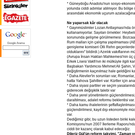
* Güneydoğu Anadolu'nun sosyo-ekonom
yolunda ciddi adımlar atılmıyor. Bu bölge i
arasındaki ekonomik uçurum azalacağına
Ne
yaparsak
kâr
olacak
* Gayrımüslimler Lozan Antlaşması'nda ön
kullanamıyorlar. Sayılan örnekler: Heyb
sorununda gelişme görülmemesi. Bozcaa
Rum malları için çalışma yapılmaması (
Google Arama
genişleme komiseri Olli Rehn geçenlerde
olduklarını" bildirdi.) Azınlık vakıflarının 
(Avrupa İnsan Hakları Mahkemesi'nin üç
Erkek Lisesi Vakfı'nın iki mülküyle ilgili k
Başbakan Yardımcısı Mehmet Ali Şahin, Va
değiştirmenin kaçınılmaz hale geldiğini kab
* Daha Aleviler'in sorunları var, Romanlar,
hatta Yahova Şahitleri var. Kürtler için ana
* Daha siyasi partiler ve seçim yasalarınd
giderecek değişiklik talebi var
* Daha yerel yönetimlerin güçlendirilmesi
daraltılması, adalet reformu beklentisi var.
* Daha kamu ihalelerinin şeffaflaştırılmas
güçlendirilmesi, kayıt dışı ekonomiyle müc
var.
Dediğimiz gibi; bu uzun listeden biriki ka
Komisyonu'nun 2007 İlerleme Raporu'nda
ciddi bir kazanç olarak kabul edeceğiz.
Dileriz
Gül'ün
reform
takvimi,
"Zaman
y