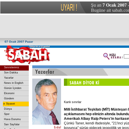
Şu an
7 Ocak 2007 
Bugüne ait sabah.com
07 Ocak 2007 Pazar
Servislerimiz
Son Dakika
Yazarlar
News in English
Günün İçinden
Ekonomi
Gündem
Kanlı sınırlar
»
Siyaset
Milli
İstihbarat
Teşkilatı
(MİT)
Müsteşarı
Dünya
açıklamasını
hep
elinizin
altında
bulundu
Spor
Amerikalı
Albay
Ralp
Peters'in
haritasın
Hava Durumu
Çünkü Taner, kendi ifadesiyle, "21'inci yüzy
Sarı Sayfalar
boyunca" sürüp gidecek jeopolitik ve jeos