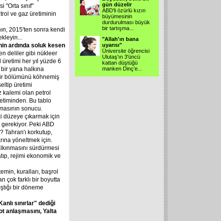
gün düzelir
i "Orta sınıf"
ABD'li özürlü kızın
rol ve gaz üretiminin
büyümesinin
durdurulması büyük
bir tartışma...
ın, 2015'ten sonra kendi
kleyin...
"Allah'ın bana
nin
ardında
soluk
kesen
uyarısı"
Üniversite öğrencisi
n deliler gibi nükleer
Ulutaş'ın 3'üncü
 üretimi her yıl yüzde 6
kattan düştüğü
 bir yana halkına
manken Dinç'e...
bir bölümünü köhnemiş
eltip üretimi
z kalemi olan petrol
etiminden. Bu tablo
amasının sonucu.
 düzeye çıkarmak için
ım gerekiyor. Peki ABD
r? Tahran'ı korkutup,
rına yöneltmek için.
kalkınmasını sürdürmesi
tıp, rejimi ekonomik ve
emin, kuralları, başrol
n çok farklı bir boyutta
ştığı bir döneme
Kanlı
sınırlar"
dediği
ot
anlaşmasını,
Yalta