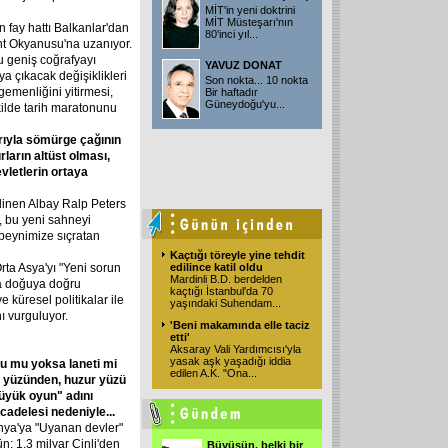
MİT'in yeni doktrini
MİT Müsteşarı'nın
n fay hattı Balkanlar'dan
80'inci yıl...
nt Okyanusu'na uzanıyor.
u geniş coğrafyayı
YAVUZ DONAT
a çıkacak değişiklikleri
Son nokta... 10 nokta
gemenliğini yitirmesi,
Bir haftadır
Güneydoğu'yu...
ekilde tarih maratonunu
rıyla
sömürge
çağının
ırların
altüst
olması,
vletlerin
ortaya
bilinen Albay Ralp Peters
, bu yeni sahneyi
 beynimize sıçratan
Kaçtığı töreyle yine tehdit
rta Asya'yı "Yeni sorun
edilince katil oldu
Mardinli B.D. berdelden
da doğuya doğru
kaçtığı İstanbul'da 70
 küresel politikalar ile
yaşındaki Suhendam...
ı vurguluyor.
'Beni makamında elle taciz
etti'
Aksaray Vali Yardımcısı'yla
yasak aşk yaşadığı iddia
fu
mu
yoksa
laneti
mi
edilen A.K. "Ona...
yüzünden,
huzur
yüzü
üyük
oyun"
adını
cadelesi
nedeniyle...
nya'ya "Uyanan devler"
; 1.3 milyar Çinli'den
Büyüsün, belki bir