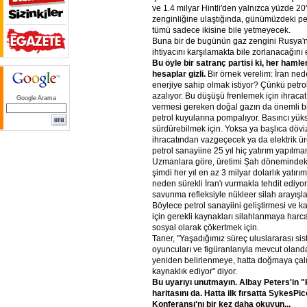
ve 1.4 milyar Hintli'den yalnızca yüzde 20's
zenginliğine ulaştığında, günümüzdeki pet
tümü sadece ikisine bile yetmeyecek.
Buna bir de bugünün gaz zengini Rusya'n
ihtiyacını karşılamakta bile zorlanacağını e
Bu
öyle
bir
satranç
partisi
ki,
her
hamle
hesaplar
gizli.
Bir örnek verelim: İran nede
enerjiye sahip olmak istiyor? Çünkü petrol
azalıyor. Bu düşüşü frenlemek için ihracat
Google Arama
vermesi gereken doğal gazın da önemli 
petrol kuyularına pompalıyor. Basıncı yüks
sürdürebilmek için. Yoksa ya başlıca dövi
ihracatından vazgeçecek ya da elektrik ür
petrol sanayiine 25 yıl hiç yatırım yapılm
Uzmanlara göre, üretimi Şah dönemindeki
şimdi her yıl en az 3 milyar dolarlık yatır
neden sürekli İran'ı vurmakla tehdit ediyo
savunma refleksiyle nükleer silah arayışla
Böylece petrol sanayiini geliştirmesi ve 
için gerekli kaynakları silahlanmaya harca
sosyal olarak çökertmek için.
Taner, "Yaşadığımız süreç uluslararası sist
oyuncuları ve figüranlarıyla mevcut olanda
yeniden belirlenmeye, hatta doğmaya çalı
kaynaklık ediyor" diyor.
Bu
uyarıyı
unutmayın.
Albay
Peters'in
"
haritasını
da.
Hatta
ilk
fırsatta
SykesPic
Konferansı'nı
bir
kez
daha
okuyun...