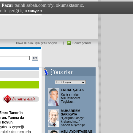
- Pazar
tarihli sabah.com.tr'yi okumaktasınız.
.tr içeriği için
tıklayın »
Hava durumu için şehir seçiniz...
Benim şehrim
ERDAL ŞAFAK
Kanlı sınırlar
Milli İstihbarat
Teşkilatı...
MUHARREM
Emre
Taner'in
SARIKAYA
run.
Yanına
da
"Çarşıda Olcay'ı
kıskandım..."
ı
koyun.
Sabah alışverişe...
ılın ilk çeyreği
tratejik depremlerin
ASLI AYDINTAŞBAŞ