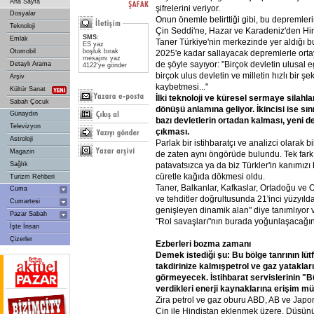
Ana Sayfa
şifrelerini veriyor.
Dosyalar
Onun önemle belirttiği gibi, bu depremleri
Teknoloji
Çin Seddi'ne, Hazar ve Karadeniz'den Hi
SMS:
Emlak
Taner Türkiye'nin merkezinde yer aldığı b
ES yaz
Otomobil
boşluk bırak
2025'e kadar sallayacak depremlerle ortay
mesajını yaz
de şöyle sayıyor: "Birçok devletin ulusal e
Detaylı Arama
4122'ye gönder
birçok ulus devletin ve milletin hızlı bir ş
Arşiv
kaybetmesi..."
Kültür Sanat
İlki
teknoloji
ve
küresel
sermaye
silahla
Sabah Çocuk
dönüşü
anlamına
geliyor.
İkincisi
ise
sın
Günaydın
bazı
devletlerin
ortadan
kalması,
yeni
de
Televizyon
çıkması.
Astroloji
Parlak bir istihbaratçı ve analizci olarak 
Magazin
de zaten aynı öngörüde bulundu. Tek fark
patavatsızca ya da biz Türkler'in kanımızı
Sağlık
cüretle kağıda dökmesi oldu.
Turizm Rehberi
Taner, Balkanlar, Kafkaslar, Ortadoğu ve O
Cuma
ve tehditler doğrultusunda 21'inci yüzyıl
Cumartesi
genişleyen dinamik alan" diye tanımlıyor ve
Pazar Sabah
"Rol savaşları"nın burada yoğunlaşacağın
İşte İnsan
Çizerler
Ezberleri
bozma
zamanı
Demek
istediği
şu:
Bu
bölge
tanrının
lüt
takdirinize
kalmışpetrol
ve
gaz
yatakları
görmeyecek.
İstihbarat
servislerinin
"B
verdikleri
enerji
kaynaklarına
erişim
mü
Zira petrol ve gaz oburu ABD, AB ve Japo
Çin ile Hindistan eklenmek üzere. Düşünün