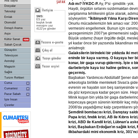
Ana Sayfa
Adı
mı?
İYKDC-P.
Ay, P'si -şimdilik- yok.
Dosyalar
Haydi, örgütün sırlarını sızdırmaktan de
Teknoloji
yargılanma tehlikesini göze alarak, adımız
SMS:
Emlak
söyleyelim:
"İkibinyedi
Yılına
Karşı
Diren
ES yaz
Otomobil
boşluk bırak
Onurlu mücadelemizin tek amacı var: 200
mesajını yaz
vermesini engellemek. Bunun için canımı
Detaylı Arama
4122'ye gönder
gezegenimizin 2007'ye girmemesini sağl
Arşiv
Büyük ustamız (hayır örgütte değil, mesle
Kültür Sanat
yıl kadar önce bir yazısında İskandinav mi
Sabah Çocuk
anlatmıştı:
Günaydın
Galaksilerin
birindeki
bir
yıldızda
iki
met
Televizyon
eninde
bir
kaya
varmış.
O
kayaya
her
b
Astroloji
konar,
bir
gaga
vurup
gidermiş.
İşte
o
bi
Magazin
darbeleriyle
kaya
toz
haline
gelince,
son
geçermiş.
Sağlık
Başbakan Yardımcısı Abdüllatif Şener dah
Turizm Rehberi
arkeologla birlikte memleketi Sivas'a gide
Cuma
evrenin ve hayatın son beş saniyesinde var. T
Cumartesi
da göz kırpıncaya kadar geçen süre. Heps
Pazar Sabah
Minik kuşun bin yılda bir gaga darbelerin
İşte İnsan
kırpıncaya geçen sürenin kimbilir kaç mily
Çizerler
2006'da yaşadığımız kalp çarpıntılarını şöyl
Şemdinli
bombacısı
krizi,
Danıştay
saldı
Papa
krizi,
fındık
krizi,
AB
ile
Kıbrıs
krizi
krizi,
ABD
ile
Kandil
krizi,
Lübnan'a
ask
krizi,
Başbakan
Erdoğan'ın
sağlık
krizi,
ilkbahardaki
mini
ekonomik
kriz,
301'nc