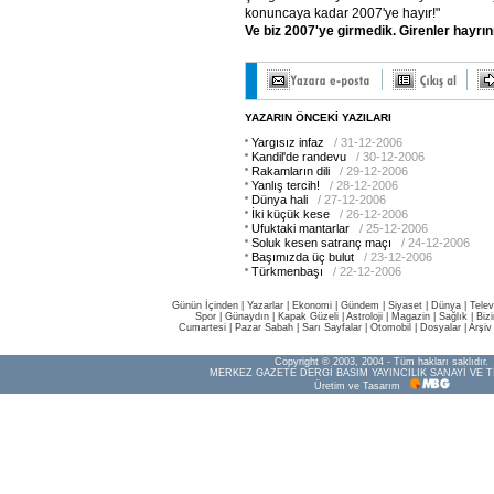
konuncaya kadar 2007'ye hayır!"
Ve
biz
2007'ye
girmedik.
Girenler
hayrın
YAZARIN ÖNCEKİ YAZILARI
Yargısız infaz
/ 31-12-2006
Kandil'de randevu
/ 30-12-2006
Rakamların dili
/ 29-12-2006
Yanlış tercih!
/ 28-12-2006
Dünya hali
/ 27-12-2006
İki küçük kese
/ 26-12-2006
Ufuktaki mantarlar
/ 25-12-2006
Soluk kesen satranç maçı
/ 24-12-2006
Başımızda üç bulut
/ 23-12-2006
Türkmenbaşı
/ 22-12-2006
Günün İçinden
|
Yazarlar
|
Ekonomi
|
Gündem
|
Siyaset
|
Dünya |
Telev
Spor
|
Günaydın
|
Kapak Güzeli
|
Astroloji
|
Magazin
|
Sağlık
|
Biz
Cumartesi
|
Pazar Sabah
|
Sarı Sayfalar
|
Otomobil
|
Dosyalar
|
Arşiv
Copyright © 2003, 2004 - Tüm hakları saklıdır.
MERKEZ GAZETE DERGİ BASIM YAYINCILIK SANAYİ VE T
Üretim ve Tasarım