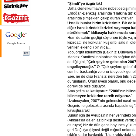
"Şimdi"ye
özgürlük!
Daha Genelkurmay'daki nöbet değişiminin -h
Erdoğan-Denktaş arasında "Halkına git" k
arasında şimşekleri çakıp duran kriz var.
Üstelik
bunlar
bizim
krizlerimiz.
Bir
de
k
diğer
hanelerindeki
krizleri
saymaya
ka
sürüklemek"
iddiasıyla
hakkımızda
sor
Hem de sakin geçtiği söylenen (öyle ya; 
kıpırdattı, ne korkulan kuş gribi salgını ol
Google Arama
yenileri eklendi) bir yılda...
Yoo, örgüt liderimizin (Bakınız: Dünyaya so
Merkez Komitesi toplantısında sağdan dö
dediği gibi,
"Çok
şeylere
gebe
olan
2007
engelleyeceğiz."
O, "Çok şeylere gebe" d
cumhurbaşkanlığı ve onu izleyecek genel 
Eee, ne de olsa Fransız; nereden bilsin 2
durumlarını. Örgüt üyesi olarak, onu değe
görevi de bize düşüyor.
Ama şefimize katılıyoruz:
"2006'nın
biline
bilinmeyen
krizlerine
tercih
ediyoruz."
Uzatmayalım; 2007'nin gelmesini nasıl mı
Geçmiş ile gelecek arasında hapsolmuş "
kavuşturarak!
Bunun için de Avrupa'nın her yerindeki ör
(Ankara'da da en az bir kişi destek verdi;
oturuyor) biz de dün gece boyunca yüzüm
geri Doğu'ya (siyasi değil coğrafi anlamd
çıktığı kadar haykırdık: "Uzak yıldızdaki 