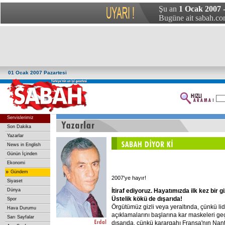
Şu an
1 Ocak 2007 -
Bugüne ait sabah.com
01 Ocak 2007 Pazartesi
Servislerimiz
Son Dakika
Yazarlar
News in English
Günün İçinden
Ekonomi
»
Gündem
2007'ye hayır!
Siyaset
İtiraf
ediyoruz.
Hayatımızda
ilk
kez
bir
gi
Dünya
Üstelik
kökü
de
dışarıda!
Spor
Örgütümüz gizli veya yeraltında, çünkü li
Hava Durumu
açıklamalarını başlarına kar maskeleri ge
Sarı Sayfalar
dışarıda, çünkü karargahı Fransa'nın Nan