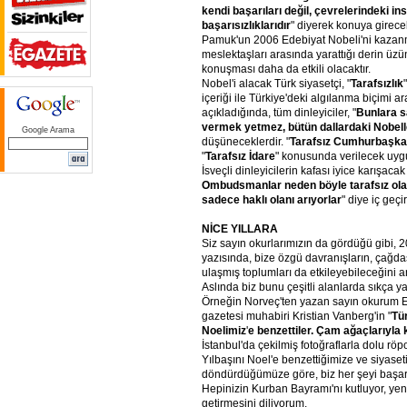
kendi
başarıları
değil,
çevrelerindeki
ins
başarısızlıklarıdır
" diyerek konuya girece
Pamuk'un 2006 Edebiyat Nobeli'ni kazanm
meslektaşları arasında yarattığı derin üzün
konuşması daha da etkili olacaktır.
Nobel'i alacak Türk siyasetçi, "
Tarafsızlık
içeriği ile Türkiye'deki algılanma biçimi ar
açıkladığında, tüm dinleyiciler, "
Bunlara
s
vermek
yetmez,
bütün
dallardaki
Nobell
Google Arama
düşüneceklerdir. "
Tarafsız
Cumhurbaşka
"
Tarafsız
İdare
" konusunda verilecek uygu
İsveçli dinleyicilerin kafası iyice karışacak
Ombudsmanlar
neden
böyle
tarafsız
ola
sadece
haklı
olanı
arıyorlar
" diye iç geçi
NİCE
YILLARA
Siz sayın okurlarımızın da gördüğü gibi, 
yazısında, bize özgü davranışların, çağda
ulaşmış toplumları da etkileyebileceğini a
Aslında biz bunu çeşitli alanlarda sıkça y
Örneğin Norveç'ten yazan sayın okurum E
gazetesi muhabiri Kristian Vanberg'in "
Tü
Noelimiz
'
e
benzettiler.
Çam
ağaçlarıyla
İstanbul'da çekilmiş fotoğraflarla dolu röp
Yılbaşını Noel'e benzettiğimize ve siyase
döndürdüğümüze göre, biz her şeyi başara
Hepinizin Kurban Bayramı'nı kutluyor, yeni
getirmesini diliyorum.