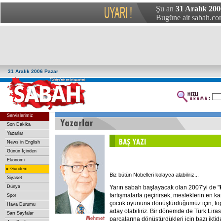
Şu an
31 Aralık 200
Bugüne ait sabah.com
31 Aralık 2006 Pazar
Servislerimiz
Son Dakika
Yazarlar
News in English
Günün İçinden
Ekonomi
»
Gündem
Biz bütün Nobelleri kolayca alabiliriz...
Siyaset
Yarın sabah başlayacak olan 2007'yi de "
Dünya
tartışmalarla geçirirsek, mesleklerin en ka
Spor
çocuk oyununa dönüştürdüğümüz için, top
Hava Durumu
aday olabiliriz. Bir dönemde de Türk Lirası
Sarı Sayfalar
parçalarına dönüştürdükleri için bazı iktida