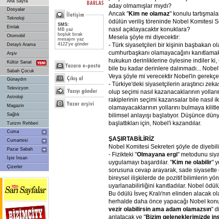
Ana Sayfa
aday olmamışlar mıydı?
Dosyalar
Ancak "
Kim
ne
olamaz
" konulu tartışmala
Teknoloji
ödülün veriliş töreninde Nobel Komitesi 
SMS:
Emlak
nasıl açıklayacaktır konuklara?
MB yaz
boşluk bırak
Otomobil
Mesela şöyle mi diyecektir:
mesajını yaz
- Türk siyasetçileri bir kişinin başbakan o
4122'ye gönder
Detaylı Arama
cumhurbaşkanı olamayacağını kanıtlamak i
Arşiv
hukukun derinliklerine öylesine indiler ki
Kültür Sanat
bile bu kadar derinlere dalınmadı... Nobel
Sabah Çocuk
Veya şöyle mi verecektir Nobel'in gerekçe
Günaydın
- Türkiye'deki siyasetçilerin araştırıcı zeka
Televizyon
olup seçimi nasıl kazanacaklarının yolları
Astroloji
rakiplerinin seçimi kazansalar bile nasıl ik
Magazin
olamayacaklarının yollarını bulmaya kilit
bilimsel anlayışı başlatıyor. Düşünce dü
Sağlık
başlattıkları için, Nobel'i kazandılar.
Turizm Rehberi
Cuma
ŞAŞIRTABİLİRİZ
Cumartesi
Nobel Komitesi Sekreteri şöyle de diyebili
Pazar Sabah
- Fizikteki "
Olmayana
ergi
" metodunu siya
İşte İnsan
uygulamayı başardılar. "
Kim
ne
olabilir
" y
Çizerler
sorusuna cevap arayarak, sade siyasette 
bireysel ilişkilerde de pozitif bilimlerin yö
uyarlanabilirliğini kanıtladılar. Nobel ödül
Bu ödülü İsveç Kralı'nın elinden alacak ol
herhalde daha önce yapacağı Nobel konu
vezir
olabilirsin
ama
adam
olamazsın
" 
anlatacak ve "
Bizim
geleneklerimizde
in