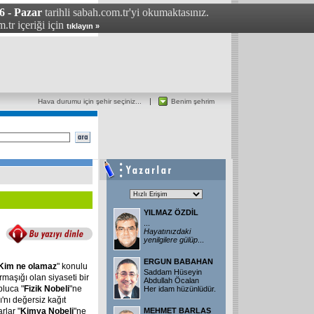
6 - Pazar
tarihli sabah.com.tr'yi okumaktasınız.
.tr içeriği için
tıklayın »
Hava durumu için şehir seçiniz...
Benim şehrim
YILMAZ ÖZDİL
...
Hayatınızdaki
yenilgilere
gülüp
...
ERGUN BABAHAN
Kim
ne
olamaz
" konulu
Saddam Hüseyin
rmaşığı olan siyaseti bir
Abdullah Öcalan
luca "
Fizik
Nobeli
"ne
Her idam hüzünlüdür.
'nı değersiz kağıt
rlar "
Kimya
Nobeli
"ne
MEHMET BARLAS