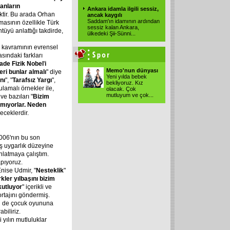
anların
Ankara idamla ilgili sessiz,
ktir. Bu arada Orhan
ancak kaygılı
Saddam'ın idamının ardından
asının özellikle Türk
sessiz kalan Ankara,
tüyü anlattığı takdirde,
ülkedeki Şii-Sünni...
" kavramının evrensel
asındaki farkları
ade
Fizik
Nobel
'
i
Memo'nun dünyası
eri
bunlar
almalı
" diye
Yeni yılda bebek
nı
", "
Tarafsız
Yargı
",
bekliyoruz. Kız
lamalı örnekler ile,
olacak. Çok
mutluyum ve çok...
 ve bazıları "
Bizim
mıyorlar.
Neden
receklerdir.
2006'nın bu son
ş uygarlık düzeyine
nlatmaya çalıştım.
apıyoruz.
nise Udmir, "
Nesteklik
"
rkler
yılbaşını
bizim
kutluyor
" içerikli ve
ortajını göndermiş.
ti de çocuk oyununa
biliriz.
 yılın mutluluklar