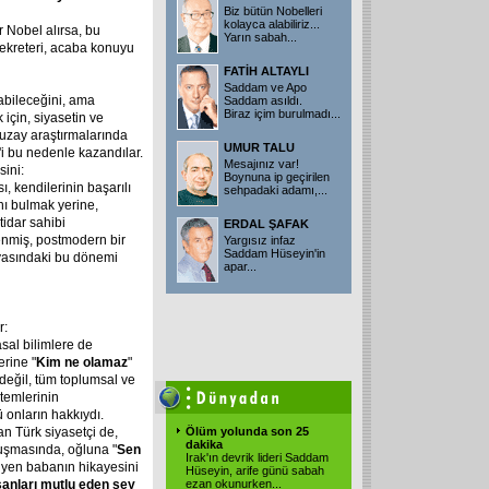
Biz bütün Nobelleri
kolayca alabiliriz...
r Nobel alırsa, bu
Yarın sabah...
Sekreteri, acaba konuyu
FATİH ALTAYLI
Saddam ve Apo
labileceğini, ama
Saddam asıldı.
Biraz içim burulmadı...
çin, siyasetin ve
, uzay araştırmalarında
UMUR TALU
'i bu nedenle kazandılar.
Mesajınız var!
sini:
Boynuna ip geçirilen
sı, kendilerinin başarılı
sehpadaki adamı,...
nı bulmak yerine,
tidar sahibi
ERDAL ŞAFAK
lenmiş, postmodern bir
Yargısız infaz
Saddam Hüseyin'in
nyasındaki bu dönemi
apar...
r:
sal bilimlere de
erine "
Kim
ne
olamaz
"
değil, tüm toplumsal ve
ntemlerinin
ü onların hakkıydı.
an Türk siyasetçi de,
Ölüm yolunda son 25
dakika
şmasında, oğluna "
Sen
Irak'ın devrik lideri Saddam
diyen babanın hikayesini
Hüseyin, arife günü sabah
sanları
mutlu
eden
şey
ezan okunurken...