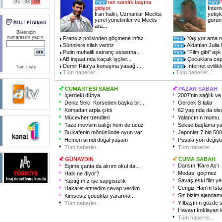
31
32
06
İran sandık başına
P
gidiyor
İnter
İran halkı, Uzmanlar Meclisi,
yetişk
yerel yönetimler ve Meclis
görünt
ara...
Biletinizin
numarasını yazın.
Fransız polisinden göçmene infaz
Yaşıyor ama nab
Sünnilere silah veririz
Aldatılan Julia
Putin muhalifi satranç ustasına...
''Film gibi'' aşk
AB inşaatında kaçak işçiler...
Çocuklara cep 
Demir Rita'ya konuşma yasağı...
İnternet evlilik
Tam Liste
Tüm haberler...
Tüm haberler...
CUMARTESİ SABAH
PAZAR SABAH
İçerdeki dünya
2007'nin sağlık ve 
Deniz Seki: Korseden başka bir...
Gerçek Sılalar
Komadan arpla çıktı
62 yaşında da olsa
Mücevher trendleri
Yalancının mumu..
Taze mevsim balığı hem de ucuz
Sekse başlama ya
Bu kafenin mönüsünde oyun var
Japonlar 7 bin 500 
Hemen şimdi doğal yaşam
Pusula yön değişti
Tüm haberler...
Tüm haberler...
GÜNAYDIN
CUMA SABAH
Dansın 'Kare As'ı
Eşime çanta da alırım okul da...
Modası geçmez
Halk ne diyor?
Savaş eski film ye
Yaptığımız işe saygısızlık
Cengiz Han'ın İsta
Hakaret etmedim cevap verdim
Siz bizim ajandamı
Kimsesiz çocuklar yararına...
Yılbaşının gözde s
Tüm haberler...
Havayı koklayan 
Tüm haberler...