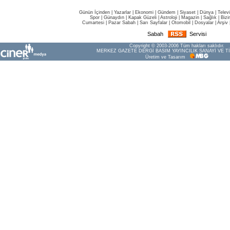
Günün İçinden
|
Yazarlar
|
Ekonomi
|
Gündem
|
Siyaset
|
Dünya |
Telev
Spor
|
Günaydın
|
Kapak Güzeli
|
Astroloji
|
Magazin
|
Sağlık
|
Bizi
Cumartesi
|
Pazar Sabah
|
Sarı Sayfalar
|
Otomobil
|
Dosyalar
|
Arşiv
Sabah
Servisi
Copyright © 2003-2006 Tüm hakları saklıdır.
MERKEZ GAZETE DERGİ BASIM YAYINCILIK SANAYİ VE Tİ
Üretim ve Tasarım