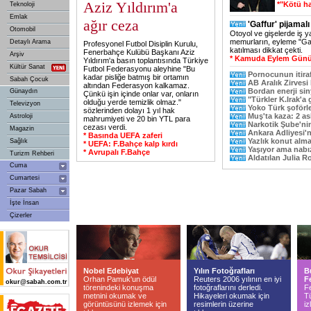
Aziz Yıldırım'a
*"Kötü h
Teknoloji
Emlak
ağır ceza
'Gaffur' pijama
Otomobil
Otoyol ve gişelerde iş 
memurların, eyleme "Gaf
Detaylı Arama
Profesyonel Futbol Disiplin Kurulu,
katılması dikkat çekti.
Fenerbahçe Kulübü Başkanı Aziz
Arşiv
* Kamuda Eylem Gün
Yıldırım'a basın toplantısında Türkiye
Kültür Sanat
Futbol Federasyonu aleyhine "Bu
Pornocunun itiraf
kadar pisliğe batmış bir ortamın
Sabah Çocuk
AB Aralık Zirvesi
altından Federasyon kalkamaz.
Bordan enerji sin
Günaydın
Çünkü işin içinde onlar var, onların
"Türkler K.Irak'a g
olduğu yerde temizlik olmaz."
Televizyon
Yoko Türk şoförl
sözlerinden dolayı 1 yıl hak
Muş'ta kaza: 2 as
Astroloji
mahrumiyeti ve 20 bin YTL para
Narkotik Şube'nin
cezası verdi.
Magazin
Ankara Adliyesi'
* Basında UEFA zaferi
Yazlık konut alma
Sağlık
* UEFA: F.Bahçe kalp kırdı
Yaşıyor ama nabız 
* Avrupalı F.Bahçe
Turizm Rehberi
Aldatılan Julia R
Cuma
Cumartesi
Pazar Sabah
İşte İnsan
Çizerler
Nobel Edebiyat
Yılın Fotoğrafları
B
Orhan Pamuk'un ödül
Reuters 2006 yılının en iyi
Fe
okur@sabah.com.tr
törenindeki konuşma
fotoğraflarını derledi.
F
metnini okumak ve
Hikayeleri okumak için
Tü
görüntüsünü izlemek için
resimlerin üzerine
iz