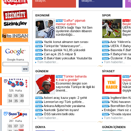
tıklayın.
tıklayın...
aş
EKONOMİ
SPOR
"Gaffur" pijamalı
B
memur eylemi
Beşik
KESK'e bağlı Yapı Yol Sen
UEFA 
üyelerinin dünden itibaren
Beşik
sürdürdüğü...
Bayer
Yazlık konut almanın tam sırası
Aziz Yıldırım'a
Türkiye'de "dolarizasyon"...
UEFA: F.Bahçe 
Borsa günlük %1,85 yükseldi
Basında F.Bah
Cari açık 25.5 milyar $
F.Bahçe'nin raki
D.Bakır'daki yoksulluk Youtube'da
Özdemir: F.Ba
Google Arama
Tüm haberler...
Tüm haberler...
GÜNDEM
SİYASET
"Türkler baharda
A
K.Irak'a girebilir"
başla
Economist dergisi son
Üye ül
sayısında Türkiye ile ilgili iki
hüküm
önemli...
dışişle
526. Hafta
02
05
30
Askeri araç kaza yaptı: 2 şehit
İngiltere'den K
34
35
49
Lennon'un eşi Türk şoförle...
"Kötü havanın
Ankara Adliyesi'nde yaralama
Borrell'den Er
Narkotik Şube'nin isyanı!
Erdoğan: Hani siz 
ÖSS takvimi belli oldu
"Ovada siyaset 
Tüm haberler...
Tüm haberler...
287. Hafta
01
07
17
DÜNYA
GÜNÜN İÇİNDEN