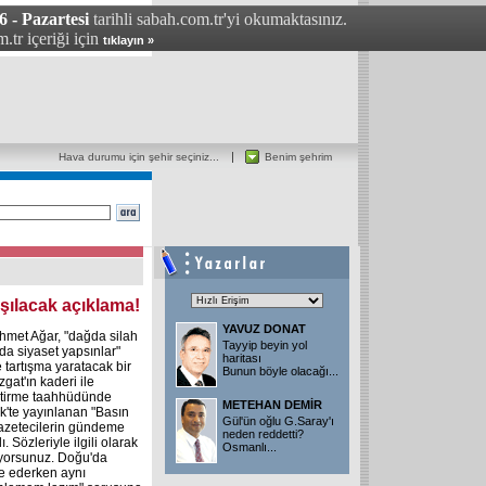
 - Pazartesi
tarihli sabah.com.tr'yi okumaktasınız.
.tr içeriği için
tıklayın »
Hava durumu için şehir seçiniz...
Benim şehrim
ışılacak açıklama!
YAVUZ DONAT
met Ağar, "dağda silah
Tayyip beyin yol
da siyaset yapsınlar"
haritası
 tartışma yaratacak bir
Bunun böyle olacağı...
gat'ın kaderi ile
eştirme taahhüdünde
METEHAN DEMİR
k'te yayınlanan "Basın
Gül'ün oğlu G.Saray'ı
azetecilerin gündeme
neden reddetti?
ı. Sözleriyle ilgili olarak
Osmanlı...
yorsunuz. Doğu'da
le ederken aynı