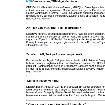
Okul satışları, TBMM gündeminde
CHP Denizli Milletvekili Mustafa Gazalcı, Milli Eğitim Bakanlığının, baş
çok ilde satmak istediği okulları, Meclis gündemine getirdi. Gazalcı, M
Çelik'in yanıtlaması istemiyle TBMM Başkanlığına sunduğu soru önerg
Eminönü'nde Gedikpaşa İlköğretim Okulunun satışa çıkarıldığını ifade
Bakırköy ve
...
devamı
AKP'nin yeni yüzü Başı açık: 8 Türbanlı: 4
Kongreye 'turuncu devrim'i hatırlatan turuncu kaşkolla gelen Erdoğan
kadın sayısını 8'e yükselterek 'devrim' yaptı. Türbanlıların sayısı 4'te
sayısı da 12'ye çıktı. AK Parti'nin önceki gün yapılan kongresinde 
Kurulu) listesini parti içi dengeleri gözeterek oluşturan Başbakan Tayy
vitrinindeki
...
devamı
Zapatero: AB, Türkiye korkusunu yenmeli
Başbakan Recep Tayyip Erdoğan, 'Medeniyetler İttifakı İstanbul Buluş
bulunan İspanya Başbakanı Jose Luis Rodriguez Zapatero'yu Dolmab
kabul etti. Basına kapalı görüşen Erdoğan ve Zapatero daha sonra orta
İki lider AB ile ilişkiler, ekonomi, uluslararası ilişkiler, sosyal ve kültürel
beş
...
devamı
'Kıbrıs'ın çözüm yeri BM'
Dışişleri Bakanı Abdullah Gül, "Kıbrıs dosyası BM Genel Sekreteri Kof
iyi bir dosya bırakmasını arzu ediyoruz" dedi. Dışişleri Bakanı Abdull
bırakacak olan Birleşmiş Milletler Genel Sekreteri Kofi Annan'ın Kıbrı
bırakmasını arzu ettiklerini söyledi. Ankara'dan İstanbul'a gelen Gül, A
"Kimse sürecin şimdi kesilmesini istemiyor"