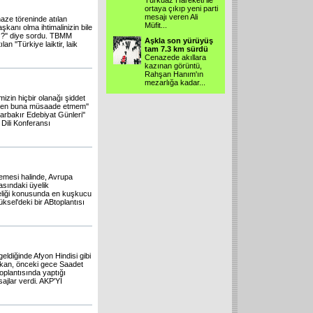
Turkuaz Hareketi ile
ortaya çıkıp yeni parti
mesajı veren Ali
aze töreninde atılan
Müfit...
kanı olma ihtimalinizin bile
?'' diye sordu. TBMM
Aşkla son yürüyüş
n ''Türkiye laiktir, laik
tam 7.3 km sürdü
Cenazede akıllara
kazınan görüntü,
Rahşan Hanım'ın
mezarlığa kadar...
zin hiçbir olanağı şiddet
n ben buna müsaade etmem''
arbakır Edebiyat Günleri''
 Dili Konferansı
emesi halinde, Avrupa
asındaki üyelik
yeliği konusunda en kuşkucu
ksel'deki bir ABtoplantısı
ldiğinde Afyon Hindisi gibi
rbakan, önceki gece Saadet
oplantısında yaptığı
ajlar verdi. AKP'Yİ