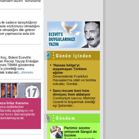
anlamam lazım" sorusuna
 ile sadece tanışıklığının
 asla sözkonusu olmadığını
e olmadığını dile getiren
set yapmasına asla izin
Koç, Bülent Ecevit'in
kan Recep Tayyip Erdoğan
nmesini TBMM gündemine
'Hassas bölge'yi
a yönelttiği soru
arayamayan Türklere
laik kalacak)
...
devamı
eğitim
Denemelerde Frankfurt
Havaalanı'na silah ve bomba
sokuldu. Genital...
Savcı kocam beni hem
dövüyor, hem aldatıyor
Cumhuriyet savcısı Mehmet
Uyanık'ın boşanmak istediği
eza İnfaz Kanunu
eşi Şahender...
eza tedbirlerinin
nfazında aşağılayıcı ve
nur kırıcı davranışlarda
ulunulamayacak.
Partimiz seçime
yetişecek Sarıgül de
bizimle