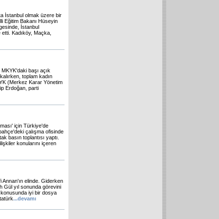
ta İstanbul olmak üzere bir
illi Eğitim Bakanı Hüseyin
esinde, İstanbul
 etti. Kadıköy, Maçka,
, MKYK'daki başı açık
 kalırken, toplam kadın
MKYK (Merkez Karar Yönetim
ip Erdoğan, parti
ması' için Türkiye'de
ahçe'deki çalışma ofisinde
k basın toplantısı yaptı.
 ilişkiler konularını içeren
i Annan'ın elinde. Giderken
ah Gül yıl sonunda görevini
s konusunda iyi bir dosya
tatürk
...
devamı