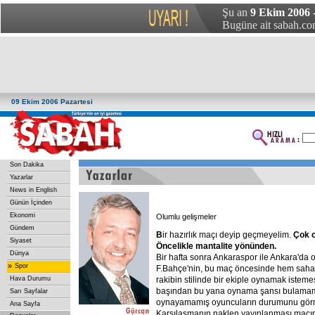
Şu an
9 Ekim 2006 -
Bugüne ait sabah.com
09 Ekim 2006 Pazartesi
Son Dakika
Yazarlar
News in English
Günün İçinden
Ekonomi
Olumlu gelişmeler
Gündem
B
ir hazırlık maçı deyip geçmeyelim.
Çok
Siyaset
Öncelikle
mantalite
yönünden.
Dünya
Bir hafta sonra Ankaraspor ile Ankara'da
»
Spor
F.Bahçe'nin, bu maç öncesinde hem saha
Hava Durumu
rakibin stilinde bir ekiple oynamak istemes
başından bu yana oynama şansı bulamamış
Sarı Sayfalar
oynayamamış oyuncuların durumunu görm
Ana Sayfa
Karşılaşmanın naklen yayınlanması maçın 