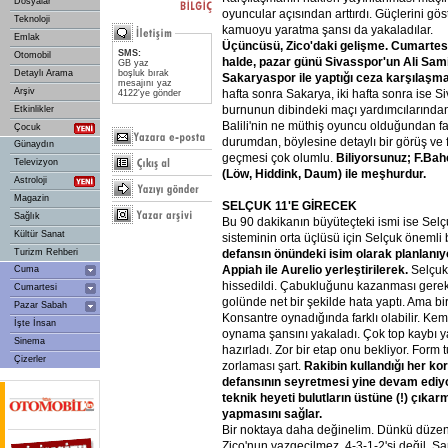
Dosyalar
oyuncular açısından arttırdı. Güçlerini göst
Teknoloji
kamuoyu yaratma şansı da yakaladılar.
Emlak
Üçüncüsü,
Zico'daki
gelişme.
Cumartes
SMS:
Otomobil
halde,
pazar
günü
Sivasspor'un
Ali
Sam
GB yaz
Detaylı Arama
boşluk bırak
Sakaryaspor
ile
yaptığı
ceza
karşılaşm
mesajını yaz
Arşiv
hafta sonra Sakarya, iki hafta sonra ise S
4122'ye gönder
burnunun dibindeki maçı yardımcılarından 
Etkinlikler
Balili'nin ne müthiş oyuncu olduğundan fa
Çocuk
durumdan, böylesine detaylı bir görüş ve 
Günaydın
geçmesi çok olumlu.
Biliyorsunuz;
F.Bah
Televizyon
(Löw,
Hiddink,
Daum)
ile
meşhurdur.
Astroloji
Magazin
SELÇUK
11'E
GİRECEK
Sağlık
Bu 90 dakikanın büyüteçteki ismi ise Selçu
Kültür Sanat
sisteminin orta üçlüsü için Selçuk önemli
Turizm Rehberi
defansın
önündeki
isim
olarak
planlanıy
Appiah
ile
Aurelio
yerleştirilerek.
Selçuk
Cuma
hissedildi. Çabukluğunu kazanması gereki
Cumartesi
golünde net bir şekilde hata yaptı. Ama bir
Pazar Sabah
Konsantre oynadığında farklı olabilir. Ke
İşte İnsan
oynama şansını yakaladı. Çok top kaybı ya
Sinema
hazırladı. Zor bir etap onu bekliyor. Form 
Çizerler
zorlaması şart.
Rakibin
kullandığı
her
kor
defansının
seyretmesi
yine
devam
ediy
teknik
heyeti
bulutların
üstüne
(!)
çıkar
yapmasını
sağlar.
Bir noktaya daha değinelim. Dünkü düzen k
Zico'nun vazgeçilmez, 4-3-1-2'si değil. 