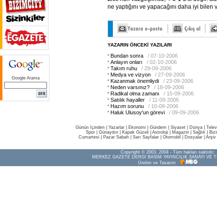
ne yaptığını ve yapacağını daha iyi bilen v
YAZARIN ÖNCEKİ YAZILARI
Bundan sonra
/ 07-10-2006
Anlayın onları
/ 02-10-2006
Takım ruhu
/ 29-09-2006
Medya ve vizyon
/ 27-09-2006
Google Arama
Kazanmak önemliydi
/ 23-09-2006
Neden varsınız?
/ 18-09-2006
Radikal olma zamanı
/ 15-09-2006
Satılık hayaller
/ 11-09-2006
Hazım sorunu
/ 10-09-2006
Haluk Ulusoy'un görevi
/ 09-09-2006
Günün İçinden
|
Yazarlar
|
Ekonomi
|
Gündem
|
Siyaset
|
Dünya |
Telev
Spor
|
Günaydın
|
Kapak Güzeli
|
Astroloji
|
Magazin
|
Sağlık
|
Biz
Cumartesi
|
Pazar Sabah
|
Sarı Sayfalar
|
Otomobil
|
Dosyalar
|
Arşiv
Copyright © 2003, 2004 - Tüm hakları saklıdır.
MERKEZ GAZETE DERGİ BASIM YAYINCILIK SANAYİ VE T
Üretim ve Tasarım