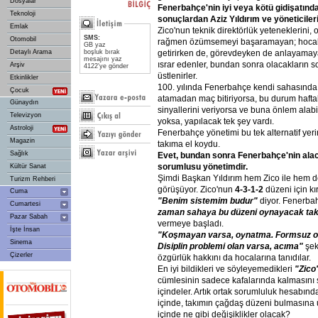
Dosyalar
Fenerbahçe'nin
iyi
veya
kötü
gidişatınd
Teknoloji
sonuçlardan
Aziz
Yıldırım
ve
yöneticiler
Emlak
Zico'nun teknik direktörlük yeteneklerini
SMS:
Otomobil
rağmen özümsemeyi başaramayan; hocalar
GB yaz
getirirken de, görevdeyken de anlayama
Detaylı Arama
boşluk bırak
mesajını yaz
ısrar edenler, bundan sonra olacakların 
Arşiv
4122'ye gönder
üstlenirler.
Etkinlikler
100. yılında Fenerbahçe kendi sahasında 
Çocuk
atamadan maç bitiriyorsa, bu durum haft
Günaydın
sinyallerini veriyorsa ve buna önlem alabi
Televizyon
yoksa, yapılacak tek şey vardı.
Astroloji
Fenerbahçe yönetimi bu tek alternatif yerin
Magazin
takıma el koydu.
Sağlık
Evet,
bundan
sonra
Fenerbahçe'nin
ala
sorumlusu
yönetimdir.
Kültür Sanat
Şimdi Başkan Yıldırım hem Zico ile hem d
Turizm Rehberi
görüşüyor. Zico'nun
4-3-1-2
düzeni için kır
Cuma
"Benim
sistemim
budur"
diyor. Fenerbah
Cumartesi
zaman
sahaya
bu
düzeni
oynayacak
ta
Pazar Sabah
vermeye başladı.
İşte İnsan
"Koşmayan
varsa,
oynatma.
Formsuz
o
Sinema
Disiplin
problemi
olan
varsa,
acıma"
şek
Çizerler
özgürlük hakkını da hocalarına tanıdılar.
En iyi bildikleri ve söyleyemedikleri
"Zico
cümlesinin sadece kafalarında kalmasını 
içindeler. Artık ortak sorumluluk hesabınd
içinde, takımın çağdaş düzeni bulmasına 
içinde ne gibi değişiklikler olacak?