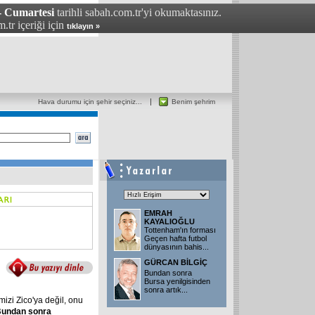
- Cumartesi
tarihli sabah.com.tr'yi okumaktasınız.
.tr içeriği için
tıklayın »
Hava durumu için şehir seçiniz...
Benim şehrim
EMRAH
KAYALIOĞLU
Tottenham'ın forması
Geçen hafta futbol
dünyasının bahis...
GÜRCAN BİLGİÇ
Bundan sonra
Bursa yenilgisinden
sonra artık...
mizi Zico'ya değil, onu
Bundan
sonra