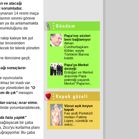
an
ve
alacağı
i
sorumludur.
, oynanan 14 resmi maça
ının sınırını göreve
yan ya da anlamamakta
sorumluluğunu da
Papa'nın sözleri
rakip kaleye tek şut
beni bağlamıyor
alar öncesinden
Alman
Cumhurbaşkanı
lecek bir teknik yönetim
Köhler, eşiyle
Türklerin iftarına
e ikincisine geçti;
katıldı.
Papa'ya Merkel
cağı
sonuçların
desteği
Erdoğan ve Merkel
arasında Papa
e oyuncularla
polemiği yaşandı.
ılmaz bir inadı var.
Merkel "Papa'nın...
çe yöneticileri de
"O
kım
ile
çık"
mesajını
lan
varsa;
ısrar
etme.
Vücut açık boyun
linde yorumlanabilecek,
kapalı
Fas asıllı Portekizli
modacı Fatima
'da
hata
yaptık"
Lopes, cüretkâr ve
sağlayacak bir çaba
seksi...
a, Zico'yu kurtarma planı
uğraşıyorlar. Bu çaba