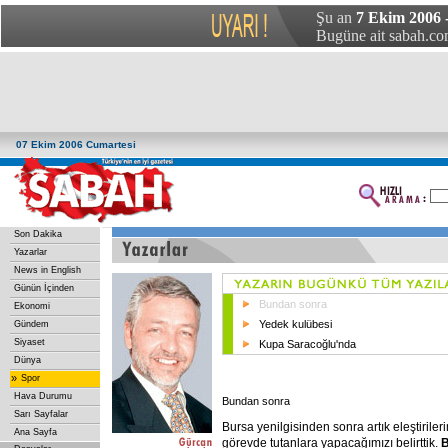
Şu an
7 Ekim 2006 
Bugüne ait sabah.com
07 Ekim 2006 Cumartesi
Son Dakika
Yazarlar
News in English
Günün İçinden
Bundan sonra
Ekonomi
Yedek kulübesi
Gündem
Siyaset
Kupa Saracoğlu'nda
Dünya
»
Spor
Hava Durumu
Bundan sonra
Sarı Sayfalar
Bursa yenilgisinden sonra artık eleştirileri
Ana Sayfa
görevde tutanlara yapacağımızı belirttik.