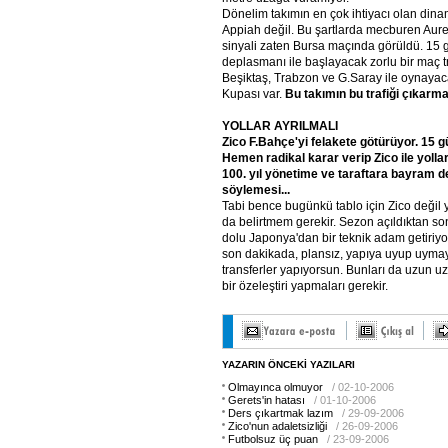
Dönelim takımın en çok ihtiyacı olan dina
Appiah değil. Bu şartlarda mecburen Aur
sinyali zaten Bursa maçında görüldü. 15
deplasmanı ile başlayacak zorlu bir maç tra
Beşiktaş, Trabzon ve G.Saray ile oynayac
Kupası var.
Bu
takımın
bu
trafiği
çıkarma
YOLLAR
AYRILMALI
Zico
F.Bahçe'yi
felakete
götürüyor.
15
g
Hemen
radikal
karar
verip
Zico
ile
yollar
100.
yıl
yönetime
ve
taraftara
bayram
d
söylemesi...
Tabi bence bugünkü tablo için Zico değil
da belirtmem gerekir. Sezon açıldıktan sonr
dolu Japonya'dan bir teknik adam getiriy
son dakikada, plansız, yapıya uyup uyma
transferler yapıyorsun. Bunları da uzun 
bir özeleştiri yapmaları gerekir.
YAZARIN ÖNCEKİ YAZILARI
Olmayınca olmuyor
/ 02-10-2006
Gerets'in hatası
/ 01-10-2006
Ders çıkartmak lazım
/ 29-09-2006
Zico'nun adaletsizliği
/ 26-09-2006
Futbolsuz üç puan
/ 23-09-2006