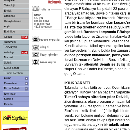
Dosyalar
zayıf, amatör kimlikli bir takım. Pres özelli
Teknoloji
olmayan F.Bahçe'ye karşı dahi 23 pası bir
Emlak
arada yapamadılar. Böyle bir takım karşıs
SMS:
Otomobil
F.Bahçe Kadıköy'de zor kazandı. Rövanş 
OU yaz
boşluk bırak
Detaylı Arama
tam
bir
transfer
bombası
olan
Lugano'n
mesajını yaz
Arşiv
4122'ye gönder
asistte
top
direkten
dönmese,
büyük
iht
gömülecek
Randers
karşısında
F.Bahç
Etkinlikler
Ligde kötü futbol ve Zico'nun hatalarıyla 
Çocuk
karşısında 5 puan kaybedildi. Pazar geces
Günaydın
Kendi sahanda futbol oynarsın, goller kaçır
Televizyon
yer kaybedersin. Bu, futbolda her zaman o
Astroloji
evinde
pozisyon
bulamadan,
pozisyonla
Magazin
forvet Kezman ve Deivid de Souza fizik aç
Sağlık
Bunların tek alternatifi
Semih
ise 18 kişili
Kültür Sanat
stoper Can ve Önder kulübede, bir de b
Turizm Rehberi
genç Olcan...
Cuma
İKİLİK
YARATTI
Cumartesi
Takımda herkes kötü oynuyor. Oyun tıkanm
Pazar Sabah
çıkarıyor. Tuncay her an patlama yapabile
İşte İnsan
Tümer'i
sahaya
sürerken
çıkar
Deivid'i,
Sinema
Zico dirençsiz, planı programı olmayan ta
Çizerler
yönetimi ile Bursasporlu Egemen ve İsmail 
Zico'nun teknik direktörlüğü ile ilgili bir
yenik, son bölüme giriliyor, defansın orta
sol bek Ümit'i ortaya çekip Uğur Boral'ı o
eşyanın
tabiatına
aykırı
bir
teknik
adam
Bütün yukarıda yazdıklarımı bir kenarda 