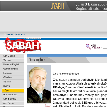
Şu an
3 Ekim 2006 -
Bugüne ait sabah.com
03 Ekim 2006 Salı
Son Dakika
Yazarlar
News in English
Günün İçinden
Ekonomi
Zico felakete götürüyor
Gündem
Z
ico sezon başından beri büyük teknik a
Siyaset
yanlışları yapıyor.
Akıllı
bir
teknik
direktö
Dünya
F.Bahçe,
Dinamo
Kiev'i
elerdi.
Ama Zico'
»
Spor
her iki maçta takım tertibi ve taktik plandak
Hava Durumu
hatalarıyla Dinamo Kiev rahatça turu geçti
Ukrayna temsilcisi, Şampiyonlar Ligi'ndeki
Sarı Sayfalar
2 maçında 9 gol yedi. S.Bükreş gibi vasat 
Ana Sayfa
ekip Kiev'de 4 gol attı. Randers son dere