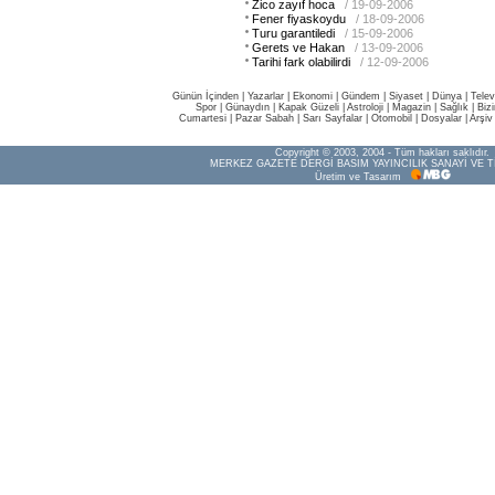
Zico zayıf hoca
/ 19-09-2006
Fener fiyaskoydu
/ 18-09-2006
Turu garantiledi
/ 15-09-2006
Gerets ve Hakan
/ 13-09-2006
Tarihi fark olabilirdi
/ 12-09-2006
Günün İçinden
|
Yazarlar
|
Ekonomi
|
Gündem
|
Siyaset
|
Dünya |
Telev
Spor
|
Günaydın
|
Kapak Güzeli
|
Astroloji
|
Magazin
|
Sağlık
|
Biz
Cumartesi
|
Pazar Sabah
|
Sarı Sayfalar
|
Otomobil
|
Dosyalar
|
Arşiv
Copyright © 2003, 2004 - Tüm hakları saklıdır.
MERKEZ GAZETE DERGİ BASIM YAYINCILIK SANAYİ VE T
Üretim ve Tasarım