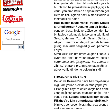
konuya dönelim. Zico takımda ikilik yaratt
bu. Sezon başı hazırlıklarını yaptığı, lige
verip, yeni transferlerin hepsini birden g
Hem de fizik açıdan hazır olmadıkları ve a
tanımadıkları halde.
Hadi
bu
çok
büyük
yanlışı
yaptın.
Kötü
o
ısrar
ediyorsun?
Lugano
tam
bir
felaket
oynuyor, başarılı oluyor... Zico yeniden 
bir tabloda takımdaki futbolcular teknik a
Selçuk, Mehmet Yozgatlı, Semih, Serkan,
Google Arama
istiyor. Tümer zaten değişik yapıda bir i
girdiği maçlarda sergilediği kötü performa
ediyor.
Şimdi Aziz Yıldırım devreye girip futbolcula
uyaracak, onlar da yalan beyan verecekle
sorunumuz
yok.
Çalışıyoruz,
her
zaman
g
zihinsel olarak yıpranmış, oynayacağına
görev verildiğinde ne beklersiniz ki!
LUGANO
BİR
FİYASKO
Deivid ve Kezman'ın hava hakimiyetleri y
uygulamıyorlar. Alex de defans yapmıyor.
F.Bahçe'nin zayıf rakipler karşısında dahi
zenginliği sağlaması mümkün değil. Top ra
yunda yok.
Lugano-Edu
ikilisi
tam
fiyask
F.Bahçe'ye
kim
yutturduysa
tebrikler.
Ha
bilmiyor, yer seçemiyor, rahat pozisyonda
metre uzağa vuramıyor.