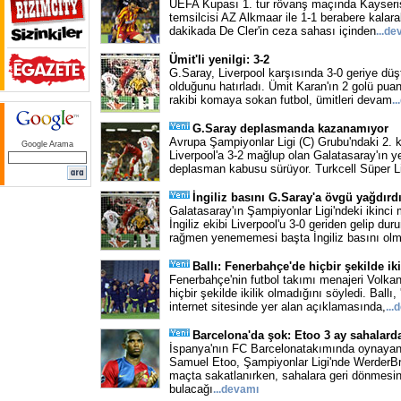
UEFA Kupası 1. tur rövanş maçında Kayseris
temsilcisi AZ Alkmaar ile 1-1 berabere kalar
dakikada De Cler'in ceza sahası içinden
...
de
Ümit'li yenilgi: 3-2
G.Saray, Liverpool karşısında 3-0 geriye düş
olduğunu hatırladı. Ümit Karan'ın 2 golü pua
rakibi komaya sokan futbol, ümitleri devam
...
G.Saray deplasmanda kazanamıyor
Avrupa Şampiyonlar Ligi (C) Grubu'ndaki 2. 
Google Arama
Liverpool'a 3-2 mağlup olan Galatasaray'ın y
deplasman kabusu sürüyor. Turkcell Süper Li
İngiliz basını G.Saray'a övgü yağdırd
Galatasaray'ın Şampiyonlar Ligi'ndeki ikinc
İngiliz ekibi Liverpool'u 3-0 geriden gelip d
rağmen yenememesi başta İngiliz basını olm
Ballı: Fenerbahçe'de hiçbir şekilde iki
Fenerbahçe'nin futbol takımı menajeri Volkan
hiçbir şekilde ikilik olmadığını söyledi. Ballı, 
internet sitesinde yer alan açıklamasında,
...
d
Barcelona'da şok: Etoo 3 ay sahalard
İspanya'nın FC Barcelonatakımında oynayan
Samuel Etoo, Şampiyonlar Ligi'nde WerderB
maçta sakatlanırken, sahalara geri dönmesin
bulacağı
...
devamı