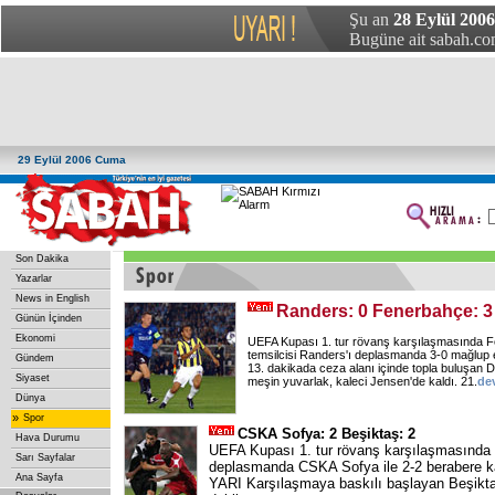
Şu an
28 Eylül 200
Bugüne ait sabah.com
29 Eylül 2006 Cuma
Son Dakika
Yazarlar
News in English
Randers: 0 Fenerbahçe: 3
Günün İçinden
Ekonomi
UEFA Kupası 1. tur rövanş karşılaşmasında 
temsilcisi Randers'ı deplasmanda 3-0 mağlup e
Gündem
13. dakikada ceza alanı içinde topla buluşan D
Siyaset
meşin yuvarlak, kaleci Jensen'de kaldı. 21.
de
Dünya
»
Spor
CSKA Sofya: 2 Beşiktaş: 2
Hava Durumu
UEFA Kupası 1. tur rövanş karşılaşmasında 
Sarı Sayfalar
deplasmanda CSKA Sofya ile 2-2 berabere kal
Ana Sayfa
YARI Karşılaşmaya baskılı başlayan Beşiktaş