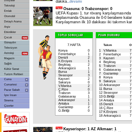
Dosyalar
dakika
...
devamı
Teknoloji
Osasuna: 0 Trabzonspor: 0
Emlak
UEFA Kupası 1. tur rövanş karşılaşmasında
Otomobil
deplasmanda Osasuna ile 0-0 berabere kalar
Karşılaşmanın ilk 10 dakikası iki takımın karş
Detaylı Arama
Arşiv
Etkinlikler
Çocuk
Günaydın
7.HAFTA
Takım
Televizyon
Konya
0
1
V.Manisa
7
Astroloji
Fenerbahçe
1
2
Fenerbahçe
7
Denizli
2
3
Kayseri
7
Magazin
K.Erciyes
1
4
Beşiktaş
7
Sağlık
Beşiktaş
2
5
Trabzon
7
Ankaragücü
1
Kültür Sanat
6
Galatasaray
7
Bursa
1
7
Gaziantep
7
Turizm Rehberi
Sivasspor
3
8
Konya
7
Kayseri
2
Cuma
9
Sakarya
7
Sakarya
0
Cumartesi
10
Ankaraspor
7
V.Manisa
2
11
Bursa
7
Ç.Rize
0
Pazar Sabah
12
Sivasspor
7
Trabzon
3
İşte İnsan
Galatasaray
1
13
G.Birliği
7
Ankaraspor
1
14
Antalya
7
Sinema
Antalya
1
15
Denizli
7
Çizerler
Gaziantep
2
16
Ç.Rize
7
G.Birliği
0
17
K.Erciyes
7
18
Ankaragücü
7
Kayserispor: 1 AZ Alkmaar: 1