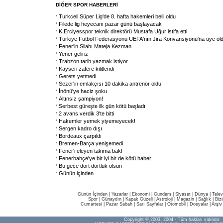
DİĞER SPOR HABERLERİ
Turkcell Süper Lig'de 8. hafta hakemleri belli oldu
Filede lig heyecanı pazar günü başlayacak
K.Erciyesspor teknik direktörü Mustafa Uğur istifa etti
Türkiye Futbol Federasyonu UEFA'nın Jira Konvansiyonu'na üye ol
Fener'in Silahı Mateja Kezman
Yener geliriz
Trabzon tarih yazmak istiyor
Kayseri zafere kilitlendi
Gerets yetmedi
Sezer'in emlakçısı 10 dakika antrenör oldu
İnönü'ye haciz şoku
Altınsız şampiyon!
Serbest güreşte ilk gün kötü başladı
2 avans verdik 3'te bitti
Hakemler yemek yiyemeyecek!
Sergen kadro dışı
Bordeaux çarpıldı
Bremen-Barça yenişemedi
Fener'i eleyen takıma bak!
Fenerbahçe'ye bir iyi bir de kötü haber...
Bu gece dört dörtlük olsun
Günün içinden
Günün İçinden
|
Yazarlar
|
Ekonomi
|
Gündem
|
Siyaset
|
Dünya |
Telev
Spor
|
Günaydın
|
Kapak Güzeli
|
Astroloji
|
Magazin
|
Sağlık
|
Biz
Cumartesi
|
Pazar Sabah
|
Sarı Sayfalar
|
Otomobil
|
Dosyalar
|
Arşiv
Copyright © 2003, 2004 - Tüm hakları saklıdır.