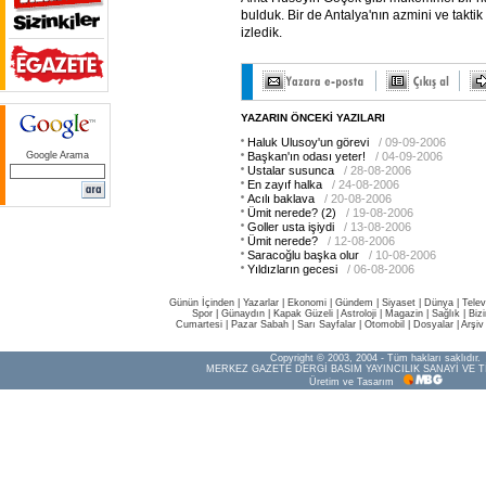
bulduk. Bir de Antalya'nın azmini ve taktik 
izledik.
YAZARIN ÖNCEKİ YAZILARI
Haluk Ulusoy'un görevi
/ 09-09-2006
Google Arama
Başkan'ın odası yeter!
/ 04-09-2006
Ustalar susunca
/ 28-08-2006
En zayıf halka
/ 24-08-2006
Acılı baklava
/ 20-08-2006
Ümit nerede? (2)
/ 19-08-2006
Goller usta işiydi
/ 13-08-2006
Ümit nerede?
/ 12-08-2006
Saracoğlu başka olur
/ 10-08-2006
Yıldızların gecesi
/ 06-08-2006
Günün İçinden
|
Yazarlar
|
Ekonomi
|
Gündem
|
Siyaset
|
Dünya |
Telev
Spor
|
Günaydın
|
Kapak Güzeli
|
Astroloji
|
Magazin
|
Sağlık
|
Biz
Cumartesi
|
Pazar Sabah
|
Sarı Sayfalar
|
Otomobil
|
Dosyalar
|
Arşiv
Copyright © 2003, 2004 - Tüm hakları saklıdır.
MERKEZ GAZETE DERGİ BASIM YAYINCILIK SANAYİ VE T
Üretim ve Tasarım