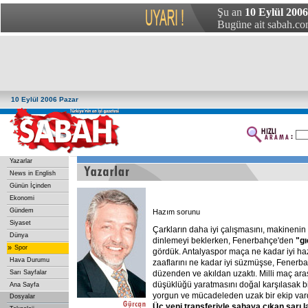
Şu an
10 Eylül 2006
Bugüne ait sabah.com
10 Eylül 2006 Pazar
Yazarlar
News in English
Günün İçinden
Ekonomi
Gündem
Hazım sorunu
Siyaset
Çarkların daha iyi çalışmasını, makineni
Dünya
dinlemeyi beklerken, Fenerbahçe'den
"gı
»
Spor
gördük. Antalyaspor maça ne kadar iyi haz
Hava Durumu
zaaflarını ne kadar iyi süzmüşse, Fenerb
Sarı Sayfalar
düzenden ve akıldan uzaktı. Milli maç ar
düşüklüğü yaratmasını doğal karşılasak bil
Ana Sayfa
yorgun ve mücadeleden uzak bir ekip vard
Dosyalar
Üç
yeni
transferiyle
sahaya
çıkan
sarı
l