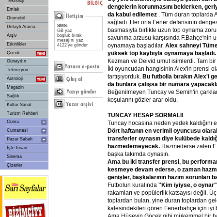
Teknoloji
dengelerin
korunmasını
beklerken,
geri
Emlak
da
kabul
edilemez
. Tüm duran toplarda 
Otomobil
sağladı. Her orta Fener defansının denge
SMS:
Detaylı Arama
basmasıyla birlikte uzun top oynama zor
GB yaz
Arşiv
boşluk bırak
savunma arzusu karşısında F.Bahçe'nin us
mesajını yaz
Etkinlikler
oynamaya başladılar.
Alex
sahneyi
Tüme
4122'ye gönder
yüksek
top
kaybıyla
oynamaya
başladı.
Çocuk
Kezman ve Deivid umut isimlerdi. Tam bir ha
Günaydın
İki oyuncudan hangisinin Alex'in prensi 
Televizyon
tartışıyorduk.
Bu
futbolla
bırakın
Alex'i
ge
Astroloji
da
bunlara
çalışsa
bir
numara
yapacakl
Magazin
Beğenilmeyen Tuncay ve Semih'in çarklar
Sağlık
koşularını gözler arar oldu.
Kültür Sanat
Turizm Rehberi
TUNCAY
HESAP
SORMALI!
Cuma
Tuncay hocasına neden yedek kaldığını elb
Dört
haftanın
en
verimli
oyuncusu
olara
Cumartesi
transferler
oynasın
diye
kulübede
kaldığ
Pazar Sabah
hazmedemeyecek.
Hazmederse zaten F.Ba
İşte İnsan
başka takımda oynasın.
Sinema
Ama
bu
iki
transfer
prensi,
bu
performa
Çizerler
kesmeye
devam
ederse,
o
zaman
hazm
genişler,
başkalarının
hazım
sorunları
ba
Futbolun kuralında
"Kim
iyiyse,
o
oynar"
rakamları ve popülerlik katsayısı değil. 
toplardan bulan, yine duran toplardan ge
kalesindekileri gören Fenerbahçe için iyi 
Ama Hüseyin Göçek gibi mükemmel bir hak