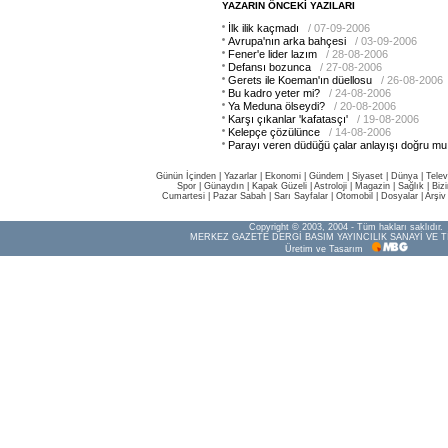
YAZARIN ÖNCEKİ YAZILARI
İlk ilik kaçmadı
/ 07-09-2006
Avrupa'nın arka bahçesi
/ 03-09-2006
Fener'e lider lazım
/ 28-08-2006
Defansı bozunca
/ 27-08-2006
Gerets ile Koeman'ın düellosu
/ 26-08-2006
Bu kadro yeter mi?
/ 24-08-2006
Ya Meduna ölseydi?
/ 20-08-2006
Karşı çıkanlar 'kafatasçı'
/ 19-08-2006
Kelepçe çözülünce
/ 14-08-2006
Parayı veren düdüğü çalar anlayışı doğru mu
Günün İçinden
|
Yazarlar
|
Ekonomi
|
Gündem
|
Siyaset
|
Dünya |
Telev
Spor
|
Günaydın
|
Kapak Güzeli
|
Astroloji
|
Magazin
|
Sağlık
|
Biz
Cumartesi
|
Pazar Sabah
|
Sarı Sayfalar
|
Otomobil
|
Dosyalar
|
Arşiv
Copyright © 2003, 2004 - Tüm hakları saklıdır.
MERKEZ GAZETE DERGİ BASIM YAYINCILIK SANAYİ VE T
Üretim ve Tasarım