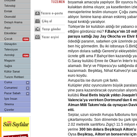
Dosyalar
boyamak amacıyla yapılıyor. Bir oyuncu ha
Teknoloji
kulaktan dolma oluyor, ya kasetlerden izle
menajerlerine teslim olunuyor. Çoğu zam
Emlak
atılıyor. İsmine kanıp alınan eskimiş yaba
Otomobil
hayal kırıklığı yaratıyor.
Detaylı Arama
Türkiye'de bir kulübün aldığı bir yabancı 
Arşiv
ettiğini gördünüz mü?
F.Bahçe'nin 10 mil
Etkinlikler
paraya sattığı Jay Jay Okocha ve Elvir B
Çocuk
ödediği paranın, satarken çok üzerinde p
Günaydın
ben hiç görmedim. Bu iki istisnaya G.Birli
Televizyon
milyon dolara sattığı Geremi'yi ekleyebiliri
Astroloji
ücrete gitti ama F.Bahçe'den kazandığı ya
G.Saray kulübü Emre ile Okan'ın İnter'e tr
Magazin
alamadı. İlie'yi ve Filipescu'yu sattığında
Sağlık
kazanmadı. Beşiktaş, Nihat Kahveci'yi sa
Kültür Sanat
euro koydu.
Turizm Rehberi
Avrupa'da ise durum çok farklı.
Cuma
Kulüpler yldız oyuncularını büyük paralar
Cumartesi
yine para kazandıracak oyuncuları alıyorl
Pazar Sabah
kulübü
Real Betis büyük yıldızı Joaquin'
İşte İnsan
Valencia'ya verirken Dortmund'dan 6 mi
Alman Milli Takımı'nda da oynayan Davi
Sinema
etti.
Çizerler
Sırplar, uzun süredir Avrupa futbolunu f
çıkartamıyordu. Son dönemde bu çark işlem
2.02 metrelik santrforu Zigiç'i 11.5 milyon
yerine
300 bin dolara Beşiktaşlı Ailton'u 
Oysa
Beşiktaş, Ailton'un bonservisi içi