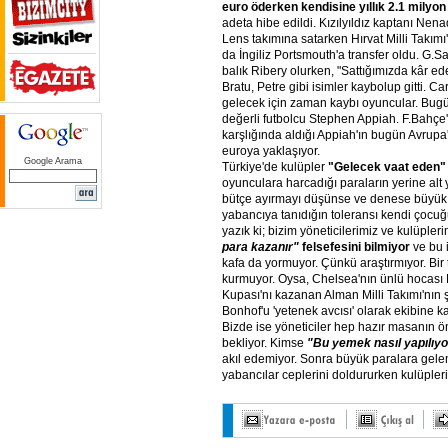
euro öderken kendisine yıllık 2.1 milyon
adeta hibe edildi. Kızılyıldız kaptanı Nen
Lens takımına satarken Hırvat Milli Takımı'
da İngiliz Portsmouth'a transfer oldu. G.Sa
balık Ribery olurken, "Sattığımızda kâr ed
Bratu, Petre gibi isimler kaybolup gitti. C
gelecek için zaman kaybı oyuncular. Bugü
değerli futbolcu Stephen Appiah. F.Bahçe
karşlığında aldığı Appiah'ın bugün Avrupa
euroya yaklaşıyor.
Google Arama
Türkiye'de kulüpler
"Gelecek vaat eden"
oyunculara harcadığı paraların yerine alt
bütçe ayırmayı düşünse ve denese büyük yı
yabancıya tanıdığın toleransı kendi çocu
yazık ki; bizim yöneticilerimiz ve kulüpler
para
kazanır"
felsefesini bilmiyor
ve bu 
kafa da yormuyor. Çünkü araştırmıyor. Bir 
kurmuyor. Oysa, Chelsea'nın ünlü hocas
Kupası'nı kazanan Alman Milli Takımı'nın ş
Bonhof'u 'yetenek avcısı' olarak ekibine kat
Bizde ise yöneticiler hep hazır masanın ö
bekliyor. Kimse
"Bu
yemek
nasıl
yapılıyo
akıl edemiyor. Sonra büyük paralara gele
yabancılar ceplerini doldururken kulüpleri