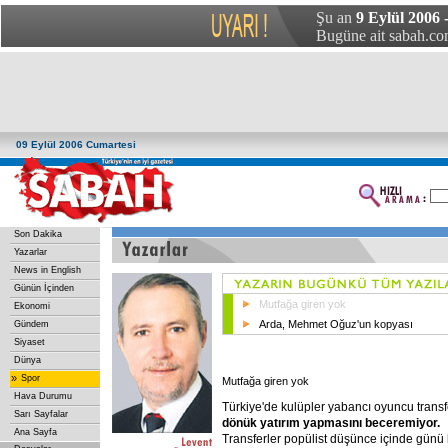
Şu an
9 Eylül 2006 
Bugüne ait sabah.com
09 Eylül 2006 Cumartesi
Son Dakika
Yazarlar
News in English
Günün İçinden
Mutfağa giren yok
Ekonomi
Arda, Mehmet Oğuz'un kopyası
Gündem
Siyaset
Dünya
»
Spor
Mutfağa giren yok
Hava Durumu
Türkiye'de kulüpler yabancı oyuncu tran
Sarı Sayfalar
dönük yatırım yapmasını beceremiyor.
Ana Sayfa
Transferler popülist düşünce içinde günü