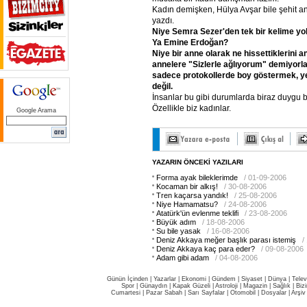
Kadın demişken, Hülya Avşar bile şehit an
yazdı.
Niye
Semra
Sezer'den
tek
bir
kelime
yo
Ya
Emine
Erdoğan?
Niye
bir
anne
olarak
ne
hissettiklerini
an
annelere
"Sizlerle
ağlıyorum"
demiyorl
sadece
protokollerde
boy
göstermek,
y
değil.
İnsanlar bu gibi durumlarda biraz duygu b
Özellikle biz kadınlar.
Google Arama
YAZARIN ÖNCEKİ YAZILARI
Forma ayak bileklerimde
/ 01-09-2006
Kocaman bir alkış!
/ 30-08-2006
Tren kaçarsa yandık!
/ 25-08-2006
Niye Hamamatsu?
/ 24-08-2006
Atatürk'ün evlenme teklifi
/ 23-08-2006
Büyük adım
/ 18-08-2006
Su bile yasak
/ 16-08-2006
Deniz Akkaya meğer başlık parası istemiş
/
Deniz Akkaya kaç para eder?
/ 09-08-2006
Adam gibi adam
/ 04-08-2006
Günün İçinden
|
Yazarlar
|
Ekonomi
|
Gündem
|
Siyaset
|
Dünya |
Telev
Spor
|
Günaydın
|
Kapak Güzeli
|
Astroloji
|
Magazin
|
Sağlık
|
Biz
Cumartesi
|
Pazar Sabah
|
Sarı Sayfalar
|
Otomobil
|
Dosyalar
|
Arşiv