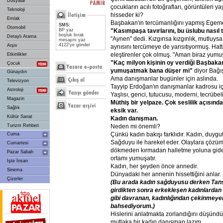
Dosyalar
çocukların acılı fotoğrafları, görüntüleri y
Teknoloji
hisseder ki?
Emlak
Başbakan'ın tercümanlığını yapmış Egem
SMS:
Otomobil
BP yaz
"Kasımpaşa
tavırlarını,
bu
üslubu
nasıl
boşluk bırak
Detaylı Arama
"Aynen" dedi. Kızgınsa kızgınlık, mutluysa
mesajını yaz
4122'ye gönder
Arşiv
aynısını tercümeye de yansıtıyormuş. Hat
eleştirenler çok olmuş. "Aman biraz yumuş
Etkinlikler
"Kaç
milyon
kişinin
oy
verdiği
Başbakan
Çocuk
yumuşatmak
bana
düşer
mi"
diyor Bağış.
Günaydın
Ama danışmanlar bugünler için aslında.
Televizyon
Tayyip Erdoğan'ın danışmanlar kadrosu iç
Astroloji
Yaşlısı, genci, tutucusu, moderni, tecrübelis
Magazin
Müthiş
bir
yelpaze.
Çok
seslilik
açısınd
Sağlık
eksik
var.
Kültür Sanat
Kadın
danışman.
Turizm Rehberi
Neden mi önemli?
Çünkü kadın bakışı farklıdır. Kadın, duygul
Cuma
Sağduyu ile hareket eder. Olaylara çözüms
Cumartesi
dökmeden kırmadan halletme yoluna gider.
Pazar Sabah
ortamı yumuşatır.
İşte İnsan
Kadın, her şeyden önce annedir.
Sinema
Dünyadaki her annenin hissettiğini anlar.
Çizerler
(Bu
arada
kadın
sağduyusu
derken
Tan
girdikten
sonra
erkekleşen
kadınlardan
gibi
davranan,
kadınlığından
çekinmeye
bahsediyorum.)
Hislerini anlatmakta zorlandığını düşün
mutlaka bir kadın danışman lazım.