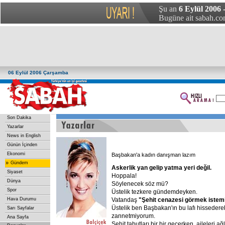
Şu an
6 Eylül 2006
Bugüne ait sabah.com
06 Eylül 2006 Çarşamba
Son Dakika
Yazarlar
News in English
Günün İçinden
Ekonomi
Başbakan'a kadın danışman lazım
»
Gündem
Askerlik yan gelip yatma yeri değil.
Siyaset
Hoppala!
Dünya
Söylenecek söz mü?
Spor
Üstelik tezkere gündemdeyken.
Hava Durumu
Vatandaş
"Şehit
cenazesi
görmek
istem
Üstelik ben Başbakan'ın bu lafı hissedere
Sarı Sayfalar
zannetmiyorum.
Ana Sayfa
Şehit tabutları bir bir geçerken, aileleri ağ