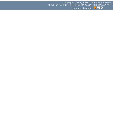
Copyright © 2003, 2004 - Tüm hakları saklıdır.
MERKEZ GAZETE DERGİ BASIM YAYINCILIK SANAYİ VE T
Üretim ve Tasarım