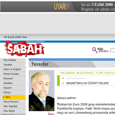
Şu an
5 Eylül 2006 -
Bugüne ait sabah.com
05 Eylül 2006 Salı
Son Dakika
Yazarlar
News in English
Günün İçinden
Şakaya gelmez
Ekonomi
BASKETBOLUN ÖĞRETTİKLERİ
Gündem
Siyaset
Dünya
»
Spor
Şakaya gelmez
Hava Durumu
T
ürkiye'nin Euro 2008 grup elemelerinde
Sarı Sayfalar
Frankfurt'ta başlıyor. Fatih Terim mayıs ay
Ana Sayfa
maçı ve son Lüksemburg provasında artık k