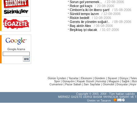
Sorun gol yememek...
/ 22-08-2006
Rekor gol kaçtı
/ 20-08-2006
Cimbom'a iki ön libero şart!
/ 15-08-2006
Sürekli tempo lazım
/ 12-08-2006
Riskin bedeli!
/ 10-08-2006
Gerets ile yönetim soğuk!..
/ 08-08-2006
Baş aktör Alex
/ 06-08-2006
Beşiktaş iyi olacak
/ 31-07-2006
Google Arama
Günün İçinden
|
Yazarlar
|
Ekonomi
|
Gündem
|
Siyaset
|
Dünya |
Telev
Spor
|
Günaydın
|
Kapak Güzeli
|
Astroloji
|
Magazin
|
Sağlık
|
Biz
Cumartesi
|
Pazar Sabah
|
Sarı Sayfalar
|
Otomobil
|
Dosyalar
|
Arşiv
Copyright © 2003, 2004 - Tüm hakları saklıdır.
MERKEZ GAZETE DERGİ BASIM YAYINCILIK SANAYİ VE T
Üretim ve Tasarım