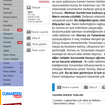
Dosyalar
ve oyun şablonunu hemen hemen belirlem
Teknoloji
oyunculardan kurulu bir kadromuz var. Ön
ortasındaki sorunlarımız herkesin görüş bi
Emlak
SMS:
konuydu.
Mehmet
Aurelio'nun
kadroya
g
Otomobil
OU yaz
libero
sorunu
çözüldü.
Defansın ortasınd
boşluk bırak
Detaylı Arama
mesajını yaz
oynayarak azalır.
Bu
bölgedeki
genç
isim
Arşiv
4122'ye gönder
ihtiyaçları
var.
Takım bütünlüğünü sağlay
Etkinlikler
bu sorunu en aza indirmeye çalışacağız.
Çocuk
Grubumuzdaki takımları incelediğimizde ba
Günaydın
ciddi rakibimiz var:
Norveç
ve
Yunanista
Televizyon
oynayacağımız 4 maç mutlaka dengeli ge
Astroloji
Dünya Kupası elemelerinde Yunanistan ve
maçta da berabere kalmış, Ukrayna'yı bir 
Magazin
yenilmiştik. Norveç ve Yunanistan maçlar
Sağlık
avantajlı bir durum elde etmek istiyoruz
.
Kültür Sanat
diğer
rakipler
karşısında
kazaya
uğram
Turizm Rehberi
en
az
hasarla
atlatmak
.
İki ciddi rakibim
Cuma
baktığımızda Yunanistan bilhassa kendi s
Cumartesi
olmayan Moldova'yı yendi. Norveç, Maca
Pazar Sabah
farka gitti.
Bu
da
bize
gösteriyor
ki
işin
ş
İşte İnsan
Favori olduğumuz maçların hepsinde çok i
Sinema
Çizerler
YAZARIN ÖNCEKİ YAZILARI
Luciano, Lugano'dan çok daha iyi futbolcu
/
Savunmasız olmaz
/ 24-08-2006