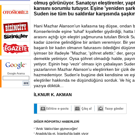
olmuş görünüyor. Sanatçıyı eleştirenler, yap
karısını sorumlu tutuyor. Eşine 'yeniden şark
Suden ise tüm bu saldırılar karşısında şaşkın
Hani Mazhar Alanson'un kafasına taş düşse, ondan bil
Konserlerinde eşine 'tuhaf' kıyafetler giydirdiği, hat
arasını açtığı için eleştiri yağmuruna tutulan Biricik
kadar üzerine gelindiğine bir anlam veremiyor. Bir yer
başarılı bir kadın olmanın faturasını ödediğini düşü
iyimser bir ifadeyle "Mazhar, 'şöhret afettir,' der, ger
demekle yetiniyor. Oysa şöhret olmadığı halde, payı
yetiyor. Eşinin hep 'vezir' olması için çabalayan Sude
yazarlarının Mazhar Alanson'u eleştirirken bir çizik d
Google Arama
hazmedemiyor. Suden'e bugüne dek kendisine ve eşi
eleştiriler hakkında ne düşündüğünü sorduk. Ve hiç 
yazıya döktük...
İLKNUR K. AKMAN
DİĞER RÖPORTAJ HABERLERİ
'Artık Vakko'dan giyineceğim'
Anadolu'da et, İstanbul'da balık yiyor