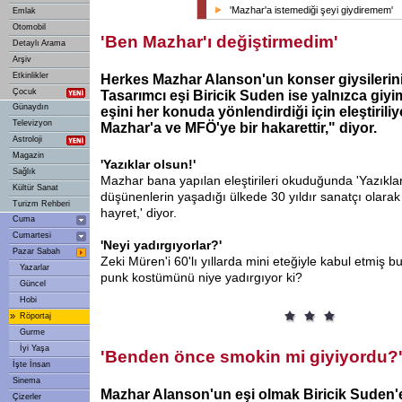
'Mazhar'a istemediği şeyi giydiremem'
Emlak
Otomobil
'Ben Mazhar'ı değiştirmedim'
Detaylı Arama
Arşiv
Etkinlikler
Herkes Mazhar Alanson'un konser giysilerin
Çocuk
Tasarımcı eşi Biricik Suden ise yalnızca giyim
Günaydın
eşini her konuda yönlendirdiği için eleştirili
Televizyon
Mazhar'a ve MFÖ'ye bir hakarettir," diyor.
Astroloji
Magazin
'Yazıklar olsun!'
Sağlık
Mazhar bana yapılan eleştirileri okuduğunda 'Yazıkla
Kültür Sanat
düşünenlerin yaşadığı ülkede 30 yıldır sanatçı olarak
Turizm Rehberi
hayret,' diyor.
Cuma
Cumartesi
'Neyi yadırgıyorlar?'
Pazar Sabah
Zeki Müren'i 60'lı yıllarda mini eteğiyle kabul etmiş b
Yazarlar
punk kostümünü niye yadırgıyor ki?
Güncel
Hobi
»
Röportaj
Gurme
İyi Yaşa
'Benden önce smokin mi giyiyordu?
İşte İnsan
Sinema
Mazhar Alanson'un eşi olmak Biricik Suden'
Çizerler