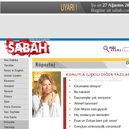
Şu an
27 Ağustos 20
Bugüne ait sabah.com
Son Dakika
Yazarlar
News in English
Günün İçinden
'Benden önce smokin mi giyiyordu?'
Ekonomi
'Okumakla olmuyor'
Gündem
Siyaset
'Bu hakaret'
Dünya
'Davranışlar çok seviyesiz'
Spor
'Ahmet'i tanımam'
Hava Durumu
'Zeki Müren mini giyerdi'
Sarı Sayfalar
'Hiç modacıyım demedim'
Ana Sayfa
'Fuat ve Özkan beni çok sever'
Dosyalar
'Gençken evlenseydik yürümezdi'
Teknoloji