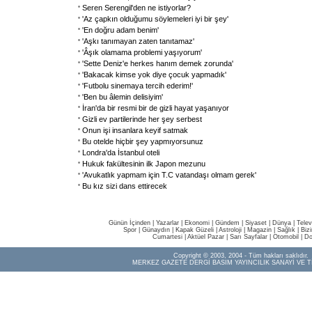
Seren Serengil'den ne istiyorlar?
'Az çapkın olduğumu söylemeleri iyi bir şey'
'En doğru adam benim'
'Aşkı tanımayan zaten tanıtamaz'
'Âşık olamama problemi yaşıyorum'
'Sette Deniz'e herkes hanım demek zorunda'
'Bakacak kimse yok diye çocuk yapmadık'
'Futbolu sinemaya tercih ederim!'
'Ben bu âlemin delisiyim'
İran'da bir resmi bir de gizli hayat yaşanıyor
Gizli ev partilerinde her şey serbest
Onun işi insanlara keyif satmak
Bu otelde hiçbir şey yapmıyorsunuz
Londra'da İstanbul oteli
Hukuk fakültesinin ilk Japon mezunu
'Avukatlık yapmam için T.C vatandaşı olmam gerek'
Bu kız sizi dans ettirecek
Günün İçinden
|
Yazarlar
|
Ekonomi
|
Gündem
|
Siyaset
|
Dünya |
Telev
Spor
|
Günaydın
|
Kapak Güzeli
|
Astroloji
|
Magazin
|
Sağlık
|
Biz
Cumartesi
|
Aktüel Pazar
|
Sarı Sayfalar
|
Otomobil
|
Do
Copyright © 2003, 2004 - Tüm hakları saklıdır.
MERKEZ GAZETE DERGİ BASIM YAYINCILIK SANAYİ VE T