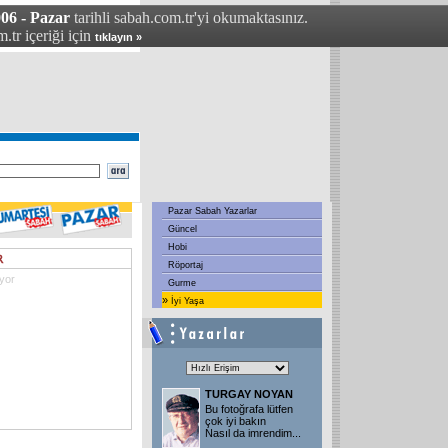
06 - Pazar
tarihli sabah.com.tr'yi okumaktasınız.
.tr içeriği için
tıklayın »
Pazar Sabah Yazarlar
Güncel
Hobi
Röportaj
ıyor
Gurme
»
İyi Yaşa
TURGAY NOYAN
Bu fotoğrafa lütfen
çok iyi bakın
Nasıl da imrendim
...