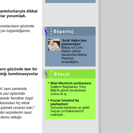
pantolonlarıyla dikkat
lar yorumladı.
, modacıların gözünde
Koç'un özgünlüğünün
'Artık Vakko'dan
giyineceğim'
Betina ve Cem
Hakko çiftinin
davasında Betina
Hanımın
avukatlığını
...
arın gözünde tam bir
yaptığı kombinasyonlar
Blair-Murdoch jestleşmesi
İngiltere Başbakanı Tony
il; aynı zamanda
Blair'in görevi bıraktıktan
le yaz aylarında
sonra ne iş
...
karede 'kendine özgü'
Kozlar İstanbul'da
akasından hiç eksik
paylaşılıyor
ı giymek cesaret ister,"
Sonunda beklenen an geldi.
Geçen yıl Raikkonen'in
et seçimlerini nasıl
zaferiyle
...
l ikonu olduğu