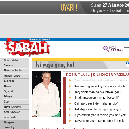
Şu an
27 Ağustos 20
Bugüne ait sabah.com
Son Dakika
Yazarlar
News in English
Günün İçinden
Ona karanfil ve canlı renkler çok yakış
Ekonomi
'Koç'un özgüveni kıyafetlerinden belli'
Gündem
Siyaset
'İmaj danışmanına hiç ihtiyacı yok'
Dünya
'İlk aklıma gelen kırmızı karanfili'
Spor
'Çallı portrelerinden fırlamış gibi'
Hava Durumu
'Katıldığı ortamlara uygun giyiniyor'
Sarı Sayfalar
'Kıyafetlerini yanık tenine yakıştırıyor'
Ana Sayfa
'İtalyan modasını takip etmesi gerek'
Dosyalar
Teknoloji