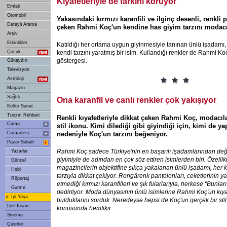
Kıyafetleriyle de farkını koruyor
Emlak
Otomobil
Yakasındaki kırmızı karanfili ve ilginç desenli, renkli 
Detaylı Arama
çeken Rahmi Koç'un kendine has giyim tarzını modacı
Arşiv
Etkinlikler
Katıldığı her ortama uygun giyinmesiyle tanınan ünlü işadamı
Çocuk
kendi tarzını yaratmış bir isim. Kullandığı renkler de Rahmi 
göstergesi.
Günaydın
Televizyon
Astroloji
Magazin
Sağlık
Ona karanfil ve canlı renkler çok yakışıyor
Kültür Sanat
Turizm Rehberi
Renkli kıyafetleriyle dikkat çeken Rahmi Koç, modacıl
Cuma
stil ikonu. Kimi dilediği gibi giyindiği için, kimi de 
Cumartesi
nedeniyle Koç'un tarzını beğeniyor.
Pazar Sabah
Rahmi Koç sadece Türkiye'nin en başarılı işadamlarından değ
Yazarlar
giyimiyle de adından en çok söz ettiren isimlerden biri. Özellik
Güncel
magazincilerin objektifine sıkça yakalanan ünlü işadamı, her 
Hobi
tarzıyla dikkat çekiyor. Rengârenk pantolonları, ceketlerinin y
Röportaj
etmediği kırmızı karanfilleri ve şık fularlarıyla, herkese "Bunlar
Gurme
dedirtiyor. Moda dünyasının ünlü isimlerine Rahmi Koç'un kıyaf
»
İyi Yaşa
bulduklarını sorduk. Neredeyse hepsi de Koç'un gerçek bir sti
İşte İnsan
konusunda hemfikir
Sinema
Çizerler