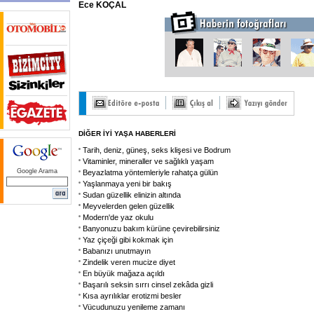
Ece KOÇAL
DİĞER İYİ YAŞA HABERLERİ
Tarih, deniz, güneş, seks klişesi ve Bodrum
Vitaminler, mineraller ve sağlıklı yaşam
Google Arama
Beyazlatma yöntemleriyle rahatça gülün
Yaşlanmaya yeni bir bakış
Sudan güzellik elinizin altında
Meyvelerden gelen güzellik
Modern'de yaz okulu
Banyonuzu bakım kürüne çevirebilirsiniz
Yaz çiçeği gibi kokmak için
Babanızı unutmayın
Zindelik veren mucize diyet
En büyük mağaza açıldı
Başarılı seksin sırrı cinsel zekâda gizli
Kısa ayrılıklar erotizmi besler
Vücudunuzu yenileme zamanı