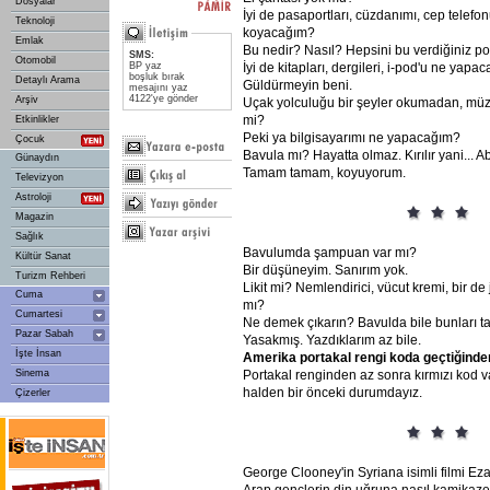
Dosyalar
İyi de pasaportları, cüzdanımı, cep telef
Teknoloji
koyacağım?
Emlak
Bu nedir? Nasıl? Hepsini bu verdiğiniz 
SMS:
Otomobil
BP yaz
İyi de kitapları, dergileri, i-pod'u ne yap
boşluk bırak
Detaylı Arama
Güldürmeyin beni.
mesajını yaz
4122'ye gönder
Arşiv
Uçak yolculuğu bir şeyler okumadan, mü
mi?
Etkinlikler
Peki ya bilgisayarımı ne yapacağım?
Çocuk
Bavula mı? Hayatta olmaz. Kırılır yani... Aba
Günaydın
Tamam tamam, koyuyorum.
Televizyon
Astroloji
Magazin
Sağlık
Bavulumda şampuan var mı?
Kültür Sanat
Bir düşüneyim. Sanırım yok.
Turizm Rehberi
Likit mi? Nemlendirici, vücut kremi, bir de jö
Cuma
mı?
Cumartesi
Ne demek çıkarın? Bavulda bile bunları t
Pazar Sabah
Yasakmış. Yazdıklarım az bile.
İşte İnsan
Amerika
portakal
rengi
koda
geçtiğinde
Sinema
Portakal renginden az sonra kırmızı kod va
halden bir önceki durumdayız.
Çizerler
George Clooney'in Syriana isimli filmi Eza