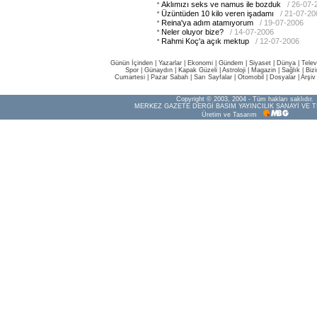
Aklımızı seks ve namus ile bozduk
/ 26-07-
Üzüntüden 10 kilo veren işadamı
/ 21-07-20
Reina'ya adım atamıyorum
/ 19-07-2006
Neler oluyor bize?
/ 14-07-2006
Rahmi Koç'a açık mektup
/ 12-07-2006
Günün İçinden
|
Yazarlar
|
Ekonomi
|
Gündem
|
Siyaset
|
Dünya |
Telev
Spor
|
Günaydın
|
Kapak Güzeli
|
Astroloji
|
Magazin
|
Sağlık
|
Biz
Cumartesi
|
Pazar Sabah
|
Sarı Sayfalar
|
Otomobil
|
Dosyalar
|
Arşiv
Copyright © 2003, 2004 - Tüm hakları saklıdır.
MERKEZ GAZETE DERGİ BASIM YAYINCILIK SANAYİ VE T
Üretim ve Tasarım