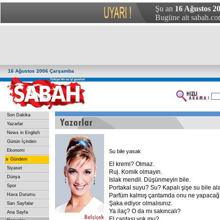
Şu an
16 Ağustos 2
Bugüne ait sabah.com
16 Ağustos 2006 Çarşamba
Son Dakika
Yazarlar
News in English
Günün İçinden
Ekonomi
Su bile yasak
»
Gündem
El kremi? Olmaz.
Siyaset
Ruj. Komik olmayın.
Dünya
Islak mendil. Düşünmeyin bile.
Spor
Portakal suyu? Su? Kapalı şişe su bile a
Hava Durumu
Parfüm kalmış çantamda onu ne yapacağ
Şaka ediyor olmalısınız.
Sarı Sayfalar
Ya ilaç? O da mı sakıncalı?
Ana Sayfa
El çantası yok mu?