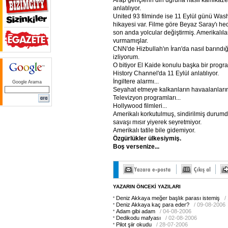
Arap gençlerin din uğruna nasıl kamikaze
anlatılıyor.
United 93 filminde ise 11 Eylül günü Was
hikayesi var. Filme göre Beyaz Saray'ı h
son anda yolcular değiştirmiş. Amerikalıl
vurmamışlar.
CNN'de Hizbullah'ın İran'da nasıl barındığ
izliyorum.
O bitiyor El Kaide konulu başka bir progra
History Channel'da 11 Eylül anlatılıyor.
İngiltere alarmı...
Google Arama
Seyahat etmeye kalkanların havaalanların
Televizyon programları...
Hollywood filmleri...
Amerikalı korkutulmuş, sindirilmiş durumd
savaşı mısır yiyerek seyretmiyor.
Amerikalı tatile bile gidemiyor.
Özgürlükler
ülkesiymiş.
Boş
versenize...
YAZARIN ÖNCEKİ YAZILARI
Deniz Akkaya meğer başlık parası istemiş
/
Deniz Akkaya kaç para eder?
/ 09-08-2006
Adam gibi adam
/ 04-08-2006
Dedikodu mafyası
/ 02-08-2006
Pilot şiir okudu
/ 28-07-2006