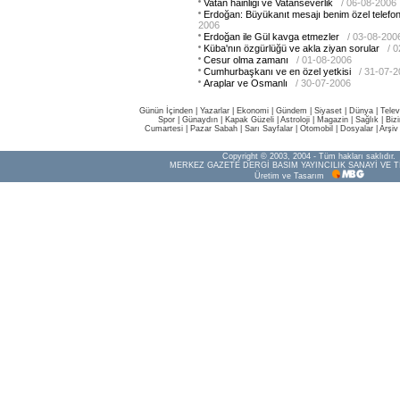
Vatan hainliği ve Vatanseverlik
/ 06-08-2006
Erdoğan: Büyükanıt mesajı benim özel telefo
2006
Erdoğan ile Gül kavga etmezler
/ 03-08-200
Küba'nın özgürlüğü ve akla ziyan sorular
/ 
Cesur olma zamanı
/ 01-08-2006
Cumhurbaşkanı ve en özel yetkisi
/ 31-07-
Araplar ve Osmanlı
/ 30-07-2006
Günün İçinden
|
Yazarlar
|
Ekonomi
|
Gündem
|
Siyaset
|
Dünya |
Telev
Spor
|
Günaydın
|
Kapak Güzeli
|
Astroloji
|
Magazin
|
Sağlık
|
Biz
Cumartesi
|
Pazar Sabah
|
Sarı Sayfalar
|
Otomobil
|
Dosyalar
|
Arşiv
Copyright © 2003, 2004 - Tüm hakları saklıdır.
MERKEZ GAZETE DERGİ BASIM YAYINCILIK SANAYİ VE T
Üretim ve Tasarım