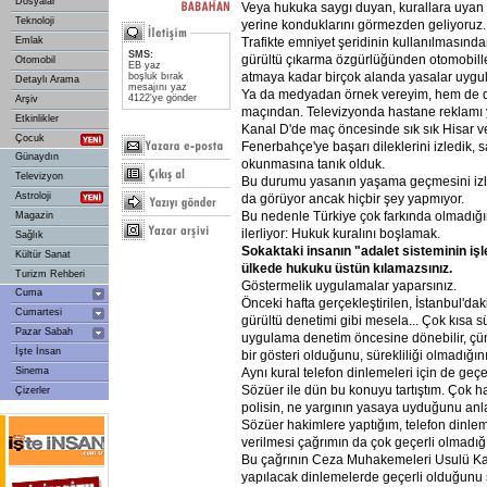
Dosyalar
Veya hukuka saygı duyan, kurallara uyan y
Teknoloji
yerine konduklarını görmezden geliyoruz.
Trafikte emniyet şeridinin kullanılmasında
Emlak
SMS:
gürültü çıkarma özgürlüğünden otomobill
Otomobil
EB yaz
atmaya kadar birçok alanda yasalar uygu
boşluk bırak
Detaylı Arama
mesajını yaz
Ya da medyadan örnek vereyim, hem de 
4122'ye gönder
Arşiv
maçından. Televizyonda hastane reklamı
Etkinlikler
Kanal D'de maç öncesinde sık sık Hisar ve
Çocuk
Fenerbahçe'ye başarı dileklerini izledik, 
Günaydın
okunmasına tanık olduk.
Televizyon
Bu durumu yasanın yaşama geçmesini izl
Astroloji
da görüyor ancak hiçbir şey yapmıyor.
Bu nedenle Türkiye çok farkında olmadığımı
Magazin
ilerliyor: Hukuk kuralını boşlamak.
Sağlık
Sokaktaki
insanın
"adalet
sisteminin
iş
Kültür Sanat
ülkede
hukuku
üstün
kılamazsınız.
Turizm Rehberi
Göstermelik uygulamalar yaparsınız.
Cuma
Önceki hafta gerçekleştirilen, İstanbul'd
Cumartesi
gürültü denetimi gibi mesela... Çok kısa 
Pazar Sabah
uygulama denetim öncesine dönebilir, çü
İşte İnsan
bir gösteri olduğunu, sürekliliği olmadığını 
Aynı kural telefon dinlemeleri için de geç
Sinema
Sözüer ile dün bu konuyu tartıştım. Çok 
Çizerler
polisin, ne yargının yasaya uyduğunu anlat
Sözüer hakimlere yaptığım, telefon dinlem
verilmesi çağrımın da çok geçerli olmadığın
Bu çağrının Ceza Muhakemeleri Usulü K
yapılacak dinlemelerde geçerli olduğunu