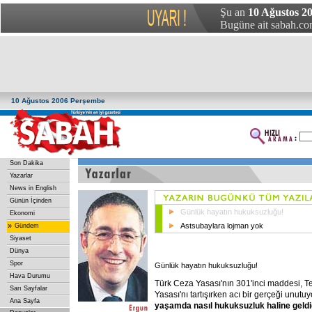
Şu an
10 Ağustos 2
Bugüne ait sabah.com
10 Ağustos 2006 Perşembe
Son Dakika
Yazarlar
News in English
Günün İçinden
Günlük hayatın hukuksuzluğu!
Ekonomi
»
Astsubaylara lojman yok
Gündem
Siyaset
Dünya
Spor
Günlük hayatın hukuksuzluğu!
Hava Durumu
Türk Ceza Yasası'nın 301'inci maddesi, T
Sarı Sayfalar
Yasası'nı tartışırken acı bir gerçeği unutu
Ana Sayfa
yaşamda
nasıl
hukuksuzluk
haline
geldiğ