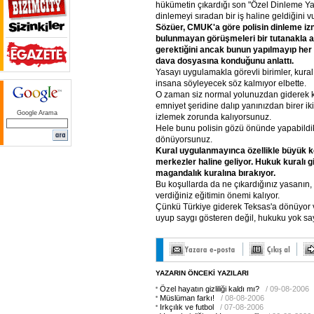
hükümetin çıkardığı son "Özel Dinleme Ya
dinlemeyi sıradan bir iş haline geldiğini v
Sözüer,
CMUK'a
göre
polisin
dinleme
iz
bulunmayan
görüşmeleri
bir
tutanakla
a
gerektiğini
ancak
bunun
yapılmayıp
her
dava
dosyasına
konduğunu
anlattı.
Yasayı uygulamakla görevli birimler, kural
insana söyleyecek söz kalmıyor elbette.
O zaman siz normal yolunuzdan giderek kim
emniyet şeridine dalıp yanınızdan birer ik
Google Arama
izlemek zorunda kalıyorsunuz.
Hele bunu polisin gözü önünde yapabildik
dönüyorsunuz.
Kural
uygulanmayınca
özellikle
büyük
k
merkezler
haline
geliyor.
Hukuk
kuralı
g
magandalık
kuralına
bırakıyor.
Bu koşullarda da ne çıkardığınız yasanın,
verdiğiniz eğitimin önemi kalıyor.
Çünkü Türkiye giderek Teksas'a dönüyor
uyup saygı gösteren değil, hukuku yok sa
YAZARIN ÖNCEKİ YAZILARI
Özel hayatın gizliliği kaldı mı?
/ 09-08-2006
Müslüman farkı!
/ 08-08-2006
Irkçılık ve futbol
/ 07-08-2006