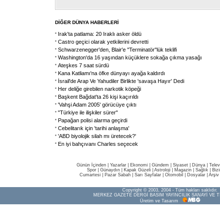
DİĞER DÜNYA HABERLERİ
Irak'ta patlama: 20 Iraklı asker öldü
Castro geçici olarak yetkilerini devretti
Schwarzenegger'den, Blair'e ''Terminatör''lük teklifi
Washington'da 16 yaşından küçüklere sokağa çıkma yasağı
Ateşkes 7 saat sürdü
Kana Katliamı'na öfke dünyayı ayağa kaldırdı
İsrail'de Arap Ve Yahudiler Birlikte 'savaşa Hayır' Dedi
Her deliğe girebilen narkotik köpeği
Başkent Bağdat'ta 26 kişi kaçırıldı
'Vahşi Adam 2005' görücüye çıktı
"Türkiye ile ilişkiler sürer"
Papağan polisi alarma geçirdi
Cebelitarık için 'tarihi anlaşma'
'ABD biyolojik silah mı üretecek?'
En iyi bahçıvanı Charles seçecek
Günün İçinden
|
Yazarlar
|
Ekonomi
|
Gündem
|
Siyaset
|
Dünya |
Telev
Spor
|
Günaydın
|
Kapak Güzeli
|
Astroloji
|
Magazin
|
Sağlık
|
Biz
Cumartesi
|
Pazar Sabah
|
Sarı Sayfalar
|
Otomobil
|
Dosyalar
|
Arşiv
Copyright © 2003, 2004 - Tüm hakları saklıdır.
MERKEZ GAZETE DERGİ BASIM YAYINCILIK SANAYİ VE T
Üretim ve Tasarım