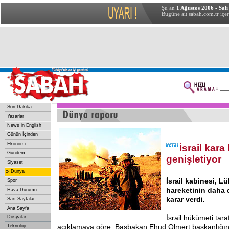
Şu an
1 Ağustos 2006 - Salı
Bugüne ait sabah.com.tr içer
Son Dakika
Yazarlar
News in English
Günün İçinden
Ekonomi
İsrail kara
Gündem
genişletiyor
Siyaset
»
Dünya
İsrail kabinesi, L
Spor
hareketinin daha 
Hava Durumu
karar verdi.
Sarı Sayfalar
Ana Sayfa
İsrail hükümeti tar
Dosyalar
açıklamaya göre, Başbakan Ehud Olmert başkanlığı
Teknoloji