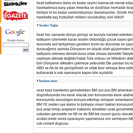
İsrail katliamına daha ne kadar seyirci kalınacak merak ediyo
harekatımıza karşı çıkan Amerika ve dost(!)ları herhalde İsra
ilerliyor ki bu kadar vurdumduymaz davranıyorlar. Sözde Hiz
harekatta kaç hizbullah militanı vuruldu/kaç sivil öldü!!!
Serdar Yeğin
İsrail her zamanki dünya görüşü ve tavrıyla hareket ederken
katliyamı izlemekte karalı israilin öldürdüğü çocuk sayısı gü
Google Arama
durumda asıl tartışılması gereken bizim bu durumda ne yap
duracağımız aslında.Dünyanın en büyük silah güçlerinden bi
katliyamı izlemesi demek buna ortak olması demektir.Tabiy
cepheye atılmak değildir.Fakat Türk ordusu ve Milletinin dikka
tüm Dünyanın dikkatini çekmeye yetecektir.Öte yandan bu ka
ABD ve Ab ile de görüşülmeli ve ortak tavır almaya ikna edi
kullanarak k.ırak operasyon kapısı bile açılabilir.
burhan sinar
ısraıl kara hareketını genısletırken BM sus pus.BM amerıkanı
dogrultusunda mu karar alacak.ıran konusunda karar alabı
konusunda sessızlıgını koruyor.etkınlıgı olmayan amerıkan
BM YE neden uye kalınır kı.turkıyeyı ınsan hakları konusun
pus.arap bırlıgı arapların haklarını almaktan uzak gorulmekte.t
uskudarı gecmekte.ne AB ne de BM tek cozum guclu olacak
acıdan.bırde sınıra oparasyon yapmamıza ızın vermeyen AB
cok comert dogrusu.