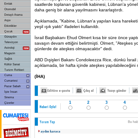
saatlerde toplanan güvenlik kabinesi, Lübnan'a yönelik
Emlak
daha geniş bir alana yayılmasını kararlaştırdı.
Otomobil
Detaylı Arama
Açıklamada, "Kabine, Lübnan'a yapılan kara hareketi
Arşiv
yeşil ışık yaktı" ifadeleri kullanıldı.
Etkinlikler
Çocuk
Günaydın
İsrail Başbakanı Ehud Olmert kısa bir süre önce yapt
Televizyon
savaşın devam ettiğini belirtmişti. Olmert, "Ateşkes y
Astroloji
günlerde de ateşkes olmayacaktır" dedi.
Magazin
Sağlık
ABD
Dışişleri Bakanı Condoleezza Rice, dünkü İsrail 
Kültür Sanat
açıklamada, bir hafta içinde ateşkes yapılabileceğini 
Turizm Rehberi
Cuma
(İHA)
Cumartesi
Pazar Sabah
İşte İnsan
Sinema
1
2
3
4
Çizerler
Bu hab
aydın karaca