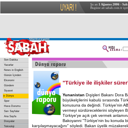
Şu an
1 Ağustos 2006 - Salı
Bugüne ait sabah.com.tr içer
Son Dakika
Yazarlar
News in English
Günün İçinden
Ekonomi
"Türkiye ile ilişkiler sürer
Gündem
Siyaset
Yunanistan
Dışişleri Bakanı Dora 
»
Dünya
büyükelçilerini kabulü sırasında Türkiy
Spor
konusuna da değindi. Türkiye'nin AB
Hava Durumu
vermeyi sürdüreceklerini söyleyen 
Sarı Sayfalar
Türkiye'ye açık çek vermek anlamına
Ana Sayfa
Bakoyanni "Türkiye'nin bu konuda bir
Dosyalar
karşılaşmayacağını" söyledi. Bakan üyelik müzakerel
Teknoloji