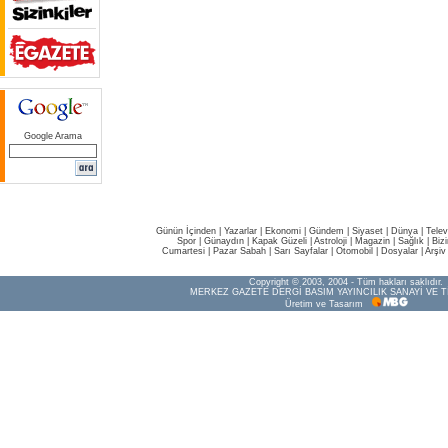
Google Arama
Günün İçinden
|
Yazarlar
|
Ekonomi
|
Gündem
|
Siyaset
|
Dünya |
Telev
Spor
|
Günaydın
|
Kapak Güzeli
|
Astroloji
|
Magazin
|
Sağlık
|
Biz
Cumartesi
|
Pazar Sabah
|
Sarı Sayfalar
|
Otomobil
|
Dosyalar
|
Arşiv
Copyright © 2003, 2004 - Tüm hakları saklıdır.
MERKEZ GAZETE DERGİ BASIM YAYINCILIK SANAYİ VE T
Üretim ve Tasarım