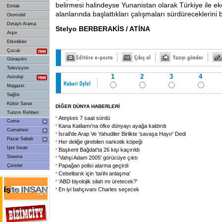
belirmesi halindeyse Yunanistan olarak Türkiye ile ek
Emlak
alanlarında başlattıkları çalışmaları sürdüreceklerini be
Otomobil
Detaylı Arama
Stelyo BERBERAKİS / ATİNA
Arşiv
Etkinlikler
Çocuk
Günaydın
Televizyon
1
2
3
4
Astroloji
Magazin
Sağlık
Kültür Sanat
DİĞER DÜNYA HABERLERİ
Turizm Rehberi
Ateşkes 7 saat sürdü
Cuma
Kana Katliamı'na öfke dünyayı ayağa kaldırdı
Cumartesi
İsrail'de Arap Ve Yahudiler Birlikte 'savaşa Hayır' Dedi
Pazar Sabah
Her deliğe girebilen narkotik köpeği
İşte İnsan
Başkent Bağdat'ta 26 kişi kaçırıldı
Sinema
'Vahşi Adam 2005' görücüye çıktı
Papağan polisi alarma geçirdi
Çizerler
Cebelitarık için 'tarihi anlaşma'
'ABD biyolojik silah mı üretecek?'
En iyi bahçıvanı Charles seçecek