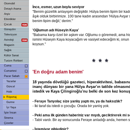
Otomobil
İnce, esmer, uzun boylu seviyor
Detaylı Arama
"Benim güzellik anlayışım değişiktir. Hülya benim tipim bir kad
Arşiv
âşık olduk birbirimize. 100 tane kadın arasından 'Hülya Avşar s
Etkinlikler
benim tipim değil,' derim."
Çocuk
Günaydın
'Oğlumun adı Hüseyin Kaya'
"Babama karşı özel bir aşkım var. Oğlumu o göremedi, ama h
Televizyon
ismini Hüseyin Kaya koyacağım ve vasiyet edeceğim ki, onun 
Astroloji
koysun."
Magazin
Sağlık
Kültür Sanat
Turizm Rehberi
Cuma
Cumartesi
'En doğru adam benim'
Pazar Sabah
Yazarlar
18 yaşında dövdüğü gazeteci, hiperaktivitesi, babası
inanç dünyası bir yana Hülya Avşar'ın tatilde olmasın
Güncel
istedik ve Kaya Çilingiroğlu'nu belki de son kez konu
Hobi
»
Röportaj
- Feraye Tanyolaç size yanlış yaptı mı, ya da haksızlık?
Gurme
- İki taraf da istedi o çocuğu. Orada bir yanlış yok.
İyi Yaşa
İşte İnsan
- Peki ama ilk günden haberiniz var mıydı, geciktirerek mi 
Sinema
- Tabii vardı. Bir ay sonucunda Feraye anladığı anda, hemen 
Çizerler
- İstemiyor gibiydiniz?