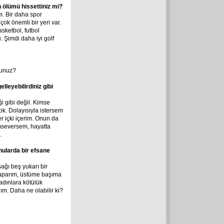
n ölümü hissettiniz mi?
m. Bir daha spor
 önemli bir yeri var.
sketbol, futbol
 Şimdi daha iyi golf
sunuz?
leyebilirdiniz gibi
ği gibi değil. Kimse
k. Dolayısıyla istersem
 içki içerim. Onun da
mseversem, hayatta
.
nularda bir efsane
ağı beş yukarı bir
 yaparım, üstüme başıma
Kadınlara kötülük
m. Daha ne olabilir ki?