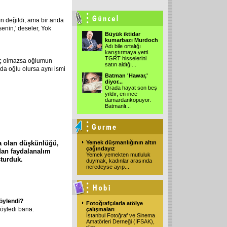
ın değildi, ama bir anda
enin,' deseler, Yok
Büyük iktidar
kumarbazı Murdoch
Adı bile ortalığı
karıştırmaya yetti.
TGRT hisselerini
iç olmazsa oğlumun
satın aldığı
...
da oğlu olursa aynı ismi
Batman 'Hawar,'
diyor...
Orada hayat son beş
yıldır, en ince
damardankopuyor.
Batmanlı
...
na olan düşkünlüğü,
Yemek düşmanlığının altın
çağındayız
dan faydalanalım
Yemek yemekten mutluluk
şturduk.
duymak, kadınlar arasında
neredeyse ayıp
...
söylendi?
Fotoğrafçılarla atölye
söyledi bana.
çalışmaları
İstanbul Fotoğraf ve Sinema
Amatörleri Derneği (İFSAK),