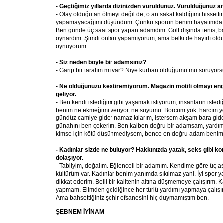
- Geçtiğimiz yıllarda dizinizden vuruldunuz. Vurulduğunuz a
- Olay olduğu an ölmeyi değil de, o an sakat kaldığımı hissetti
yapamayacağımı düşündüm. Çünkü sporun benim hayatımda çok
Ben günde üç saat spor yapan adamdım. Golf dışında tenis, ba
oynardım. Şimdi onları yapamıyorum, ama belki de hayırlı oldu.
oynuyorum.
- Siz neden böyle bir adamsınız?
- Garip bir tarafım mı var? Niye kurban olduğumu mu soruyor
- Ne olduğunuzu kestiremiyorum. Magazin motifi olmayı engel
geliyor.
- Ben kendi istediğim gibi yaşamak istiyorum, insanların istedi
benim ne ekmeğimi veriyor, ne suyumu. Borcum yok, harcım yo
gündüz camiye gider namaz kılarım, istersem akşam bara gider
günahını ben çekerim. Ben kalben doğru bir adamsam, yardı
kimse için kötü düşünmediysem, bence en doğru adam benim
- Kadınlar sizde ne buluyor? Hakkınızda yatak, seks gibi ko
dolaşıyor.
- Tabiiyim, doğalım. Eğlenceli bir adamım. Kendime göre üç aş
kültürüm var. Kadınlar benim yanımda sıkılmaz yani. İyi spor
dikkat ederim. Belli bir kalitenin altına düşmemeye çalışırım. 
yapmam. Elimden geldiğince her türlü yardımı yapmaya çalışırı
Ama bahsettiğiniz şehir efsanesini hiç duymamıştım ben.
ŞEBNEM İYİNAM