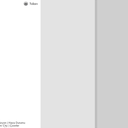
izyon
|
Hava Durumu
im City
|
Çizerler