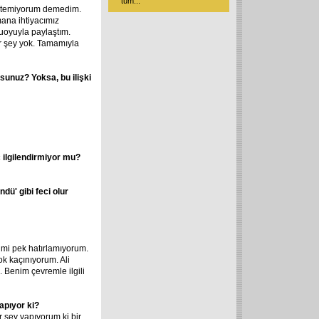
tüm
...
 istemiyorum demedim.
ana ihtiyacımız
uoyuyla paylaştım.
ir şey yok. Tamamıyla
sunuz? Yoksa, bu ilişki
ç ilgilendirmiyor mu?
ndü' gibi feci olur
imi pek hatırlamıyorum.
ok kaçınıyorum. Ali
 Benim çevremle ilgili
apıyor ki?
 şey yapıyorum ki bir