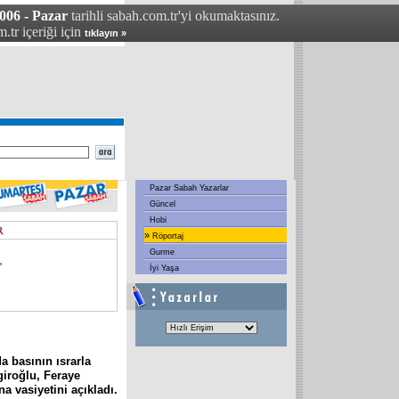
06 - Pazar
tarihli sabah.com.tr'yi okumaktasınız.
.tr içeriği için
tıklayın »
Pazar Sabah Yazarlar
Güncel
Hobi
»
Röportaj
Gurme
'
İyi Yaşa
a basının ısrarla
giroğlu, Feraye
a vasiyetini açıkladı.