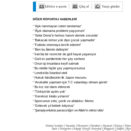
DİĞER RÖPORTAJ HABERLERİ
'Aşkı tanımayan zaten tanıtamaz'
'Âşık olamama problemi yaşıyorum'
'Sette Deniz'e herkes hanım demek zorunda'
'Bakacak kimse yok diye çocuk yapmadık'
'Futbolu sinemaya tercih ederim!'
'Ben bu âlemin delisiyim'
İran'da bir resmi bir de gizli hayat yaşanıyor
Gizli ev partilerinde her şey serbest
Onun işi insanlara keyif satmak
Bu otelde hiçbir şey yapmıyorsunuz
Londra'da İstanbul oteli
Hukuk fakültesinin ilk Japon mezunu
'Avukatlık yapmam için T.C vatandaşı olmam gerek'
Bu kız sizi dans ettirecek
'Türkiye'de aydın yok'
'Gereksiz kitabı yırtarım'
Sporcunun zeki, çevik ve ahlaklısı: Memo
'Gelecek yıl bebek istiyoruz'
'Şampiyonlukta parasızlığın ve Allah'ın etkisi oldu'
Günün İçinden
|
Yazarlar
|
Ekonomi
|
Gündem
|
Siyaset
|
Dünya |
Telev
Spor
|
Günaydın
|
Kapak Güzeli
|
Astroloji
|
Magazin
|
Sağlık
|
Biz