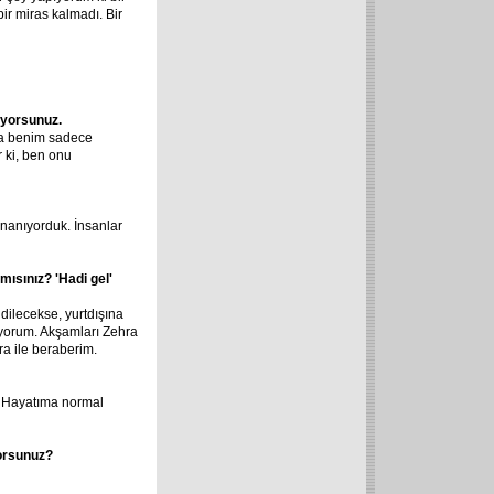
r miras kalmadı. Bir
ıyorsunuz.
lya benim sadece
r ki, ben onu
inanıyorduk. İnsanlar
mısınız? 'Hadi gel'
idilecekse, yurtdışına
nuyorum. Akşamları Zehra
a ile beraberim.
m. Hayatıma normal
yorsunuz?