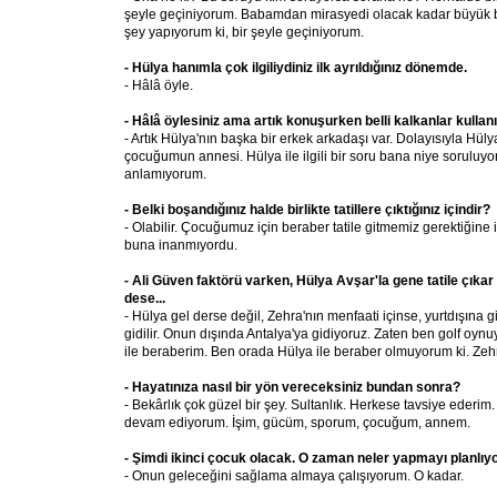
şeyle geçiniyorum. Babamdan mirasyedi olacak kadar büyük bi
şey yapıyorum ki, bir şeyle geçiniyorum.
- Hülya hanımla çok ilgiliydiniz ilk ayrıldığınız dönemde.
- Hâlâ öyle.
- Hâlâ öylesiniz ama artık konuşurken belli kalkanlar kullan
- Artık Hülya'nın başka bir erkek arkadaşı var. Dolayısıyla Hü
çocuğumun annesi. Hülya ile ilgili bir soru bana niye soruluyo
anlamıyorum.
- Belki boşandığınız halde birlikte tatillere çıktığınız içindir?
- Olabilir. Çocuğumuz için beraber tatile gitmemiz gerektiğine 
buna inanmıyordu.
- Ali Güven faktörü varken, Hülya Avşar'la gene tatile çıkar 
dese...
- Hülya gel derse değil, Zehra'nın menfaati içinse, yurtdışına g
gidilir. Onun dışında Antalya'ya gidiyoruz. Zaten ben golf oy
ile beraberim. Ben orada Hülya ile beraber olmuyorum ki. Zehr
- Hayatınıza nasıl bir yön vereceksiniz bundan sonra?
- Bekârlık çok güzel bir şey. Sultanlık. Herkese tavsiye ederi
devam ediyorum. İşim, gücüm, sporum, çocuğum, annem.
- Şimdi ikinci çocuk olacak. O zaman neler yapmayı planlı
- Onun geleceğini sağlama almaya çalışıyorum. O kadar.