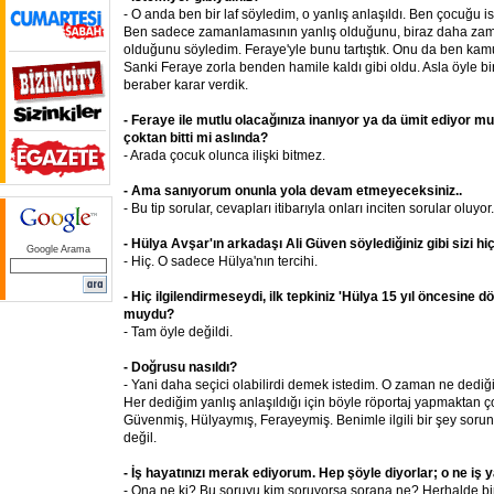
- O anda ben bir laf söyledim, o yanlış anlaşıldı. Ben çocuğu
Ben sadece zamanlamasının yanlış olduğunu, biraz daha zam
olduğunu söyledim. Feraye'yle bunu tartıştık. Onu da ben kam
Sanki Feraye zorla benden hamile kaldı gibi oldu. Asla öyle b
beraber karar verdik.
- Feraye ile mutlu olacağınıza inanıyor ya da ümit ediyor mu
çoktan bitti mi aslında?
- Arada çocuk olunca ilişki bitmez.
- Ama sanıyorum onunla yola devam etmeyeceksiniz..
- Bu tip sorular, cevapları itibarıyla onları inciten sorular oluyor.
- Hülya Avşar'ın arkadaşı Ali Güven söylediğiniz gibi sizi hi
Google Arama
- Hiç. O sadece Hülya'nın tercihi.
- Hiç ilgilendirmeseydi, ilk tepkiniz 'Hülya 15 yıl öncesine dö
muydu?
- Tam öyle değildi.
- Doğrusu nasıldı?
- Yani daha seçici olabilirdi demek istedim. O zaman ne dediğ
Her dediğim yanlış anlaşıldığı için böyle röportaj yapmaktan ç
Güvenmiş, Hülyaymış, Ferayeymiş. Benimle ilgili bir şey sorun.
değil.
- İş hayatınızı merak ediyorum. Hep şöyle diyorlar; o ne iş y
- Ona ne ki? Bu soruyu kim soruyorsa sorana ne? Herhalde bir