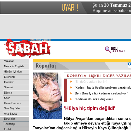
Şu an
30 Temmuz 20
Bugüne ait sabah.com
Yazarlar
News in English
Günün İçinden
Ekonomi
'En doğru adam benim'
Gündem
'Kadının bariz özelliği problem yaratmak
Siyaset
Dünya
Beni Brezilya tipi kadınlar cezbediyor'
Spor
'Kadınlar da seks düşkünü'
Hava Durumu
'Hülya hiç tipim değildi'
Sarı Sayfalar
Ana Sayfa
Hülya Avşar'dan boşandıktan sonra d
Dosyalar
takip etmeye devam ettiği Kaya Çilin
Teknoloji
Tanyolaç'tan doğacak oğlu Hüseyin Kaya Çilingiroğlu'n
Emlak