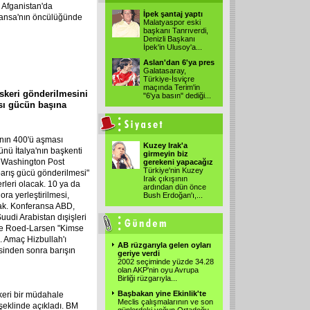
 Afganistan'da
İpek şantaj yaptı
ransa'nın öncülüğünde
Malatyaspor eski
başkanı Tanrıverdi,
Denizli Başkanı
İpek'in Ulusoy'a...
Aslan'dan 6'ya pres
Galatasaray,
Türkiye-İsviçre
maçında Terim'in
askeri gönderilmesini
"6'ya basın" dediği...
ası gücün başına
rının 400'ü aşması
Kuzey Irak'a
nü İtalya'nın başkenti
girmeyin biz
n Washington Post
gerekeni yapacağız
Türkiye'nin Kuzey
arış gücü gönderilmesi"
Irak çıkışının
erleri olacak. 10 ya da
ardından dün önce
ora yerleştirilmesi,
Bush Erdoğan'ı,...
ak. Konferansa ABD,
uudi Arabistan dışişleri
rje Roed-Larsen "Kimse
l. Amaç Hizbullah'ı
AB rüzgarıyla gelen oyları
sinden sonra barışın
geriye verdi
2002 seçiminde yüzde 34.28
olan AKP'nin oyu Avrupa
Birliği rüzgarıyla...
Başbakan yine Ekinlik'te
keri bir müdahale
Meclis çalışmalarının ve son
" şeklinde açıkladı. BM