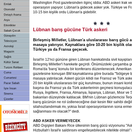
Washington Post gazetesinden ilginç iddia: ABD askeri Irak ve
Emlak
operasyon yapıyor. Lübnan'a gidecek asker yok. Türkiye ve F
Otomobil
10-15 bin kişilik ordu Lübnan'a gidebilir.
Detaylı Arama
Arşiv
Etkinlikler
Lübnan barış gücüne Türk askeri
Sabah Çocuk
Günaydın
Birleşmiş Milletler, Lübnan'a uluslararası barış gücü 
Televizyon
masaya yatırıyor. Kaynaklara göre 10-20 bin kişilik ol
Astroloji
Türkiye ya da Fransa geçecek.
Magazin
Sağlık
İsrail'in 12'nci gününe giren Lübnan harekatında sivil kayıpla
Kültür Sanat
Birleşmiş Milletler'i harekete geçirdi. Önümüzdeki çarşamba gü
Turizm Rehberi
Roma'da 'barış' konulu bir konferans düzenlenecek. Amerika
Cuma
gazetesine konuşan BM kaynaklarına göre burada "'bölgeye b
Cumartesi
masaya yatırılacak. Askeri gücün kilidi ise Fransız ve Türk ask
20 bin kişilik uluslararası bir güç kurulması, bunun insani korid
Pazar Sabah
başına da Fransız ya da Türk askerlerinin geçmesi konuşulac
İşte İnsan
Rusya, İngiltere, Fransa, Almanya, İspanya, Lübnan, Mısır ve S
Sinema
bakanları düzeyinde katılacak. BM'nin Lübnan gözlemcisi Te
Çizerler
barış gücünün ne rol üstleneceğine dair kesin fikir sahibi deği
silahsızlandırmak mı, yoksa İsrail operasyonlarının sona erme
sağlanması mı olacak?" dedi.
ABD
ASKER VERMEYECEK
ABD Dışişleri Bakanı Rice ülkesinin barış gücü vizyonunu "As
Hizbullah'ı İsrail'e saldırısını engelleyebilecek nitelikte olmalı