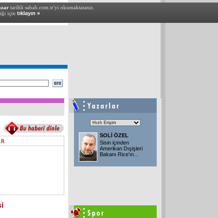
azar
tarihli sabah.com.tr'yi okumaktasınız.
iği için
tıklayın »
SOLİ ÖZEL
Sisin içinden
Amerikan Dışişleri
Bakanı Rice'ın...
i