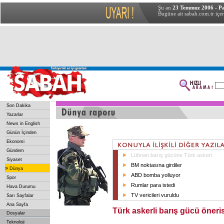
Şu an
23 Temmuz 2006 - P
Bugüne ait sabah.com.tr içer
Son Dakika
Yazarlar
News in English
Günün İçinden
Ekonomi
Gündem
Lübnan barış gücüne Türk askeri
Siyaset
BM noktasına girdiler
»
Dünya
ABD bomba yolluyor
Spor
Rumlar para istedi
Hava Durumu
TV vericileri vuruldu
Sarı Sayfalar
Ana Sayfa
Türk askerli barış gücü öneris
Dosyalar
Teknoloji