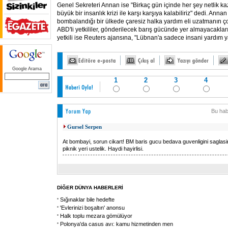
Genel Sekreteri Annan ise "Birkaç gün içinde her şey netlik k
büyük bir insanlık krizi ile karşı karşıya kalabiliriz" dedi. Annan
bombalandığı bir ülkede çaresiz halka yardım eli uzatmanın ç
ABD'li yetkililer, gönderilecek barış gücünde yer almayacakları
yetkili ise Reuters ajansına, "Lübnan'a sadece insani yardım 
Google Arama
1
2
3
4
Bu hab
Gursel Serpen
At bombayi, sorun cikart! BM baris gucu bedava guvenligini sagla
piknik yeri ustelik. Haydi hayirlisi.
DİĞER DÜNYA HABERLERİ
Sığınaklar bile hedefte
'Evlerinizi boşaltın' anonsu
Halk toplu mezara gömülüyor
Polonya'da casus avı: kamu hizmetinden men