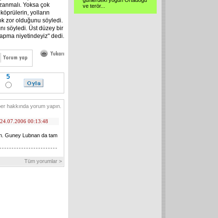
günlerdeki yoğun Ortadoğu
azanmalı. Yoksa çok
ve terör...
 köprülerin, yolların
ok zor olduğunu söyledi.
nı söyledi. Üst düzey bir
yapma niyetindeyiz" dedi.
5
er hakkında yorum yapın.
24.07.2006 00:13:48
sin. Guney Lubnan da tam
Tüm yorumlar >