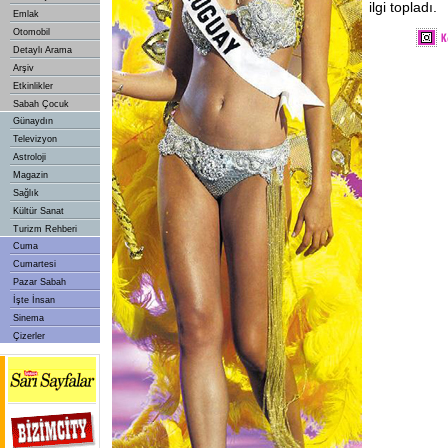
ilgi topladı.
Emlak
Otomobil
Detaylı Arama
Arşiv
Etkinlikler
Sabah Çocuk
Günaydın
Televizyon
Astroloji
Magazin
Sağlık
Kültür Sanat
Turizm Rehberi
Cuma
Cumartesi
Pazar Sabah
İşte İnsan
Sinema
Çizerler