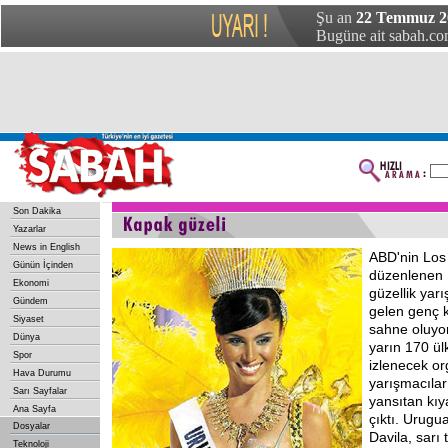
Şu an
22 Temmuz 20
Bugüne ait sabah.com
Son Dakika
Yazarlar
News in English
ABD'nin Los
Günün İçinden
düzenlenen 
Ekonomi
güzellik yar
Gündem
gelen genç k
Siyaset
sahne oluyo
Dünya
yarın 170 ül
Spor
izlenecek o
Hava Durumu
yarışmacılar 
Sarı Sayfalar
yansıtan kıy
Ana Sayfa
çıktı. Urugu
Dosyalar
Davila, sarı 
Teknoloji