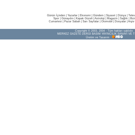
Günün İçinden
|
Yazarlar
|
Ekonomi
|
Gündem
|
Siyaset
|
Dünya |
Telev
Spor
|
Günaydın
|
Kapak Güzeli
|
Astroloji
|
Magazin
|
Sağlık
|
Biz
Cumartesi
|
Pazar Sabah
|
Sarı Sayfalar
|
Otomobil
|
Dosyalar
|
Arşiv
Copyright © 2003, 2004 - Tüm hakları saklıdır.
MERKEZ GAZETE DERGİ BASIM YAYINCILIK SANAYİ VE T
Üretim ve Tasarım