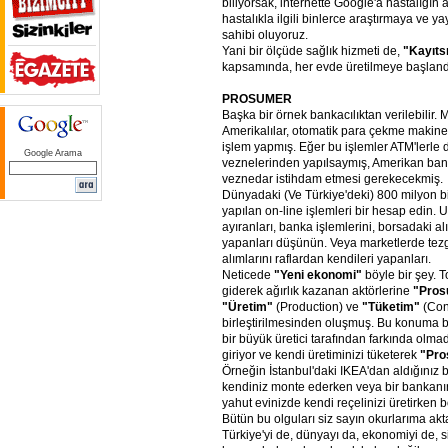
biliyorsak, internette Google'a hastalığın 
hastalıkla ilgili binlerce araştırmaya ve yay
sahibi oluyoruz.
Yani bir ölçüde sağlık hizmeti de,
"Kayıts
kapsamında, her evde üretilmeye başland
PROSUMER
Başka bir örnek bankacılıktan verilebilir. 
Amerikalılar, otomatik para çekme makinel
işlem yapmış. Eğer bu işlemler ATM'lerle 
Google Arama
veznelerinden yapılsaymış, Amerikan bank
veznedar istihdam etmesi gerekecekmiş.
Dünyadaki (Ve Türkiye'deki) 800 milyon bil
yapılan on-line işlemleri bir hesap edin. U
ayıranları, banka işlemlerini, borsadaki al
yapanları düşünün. Veya marketlerde te
alımlarını raflardan kendileri yapanları.
Neticede
"Yeni
ekonomi"
böyle bir şey. 
giderek ağırlık kazanan aktörlerine
"Pros
"Üretim"
(Production) ve
"Tüketim"
(Con
birleştirilmesinden oluşmuş. Bu konuma b
bir büyük üretici tarafından farkında olma
giriyor ve kendi üretiminizi tüketerek
"Pro
Örneğin İstanbul'daki IKEA'dan aldığınız b
kendiniz monte ederken veya bir bankanın
yahut evinizde kendi reçelinizi üretirken b
Bütün bu olguları siz sayın okurlarıma ak
Türkiye'yi de, dünyayı da, ekonomiyi de, s