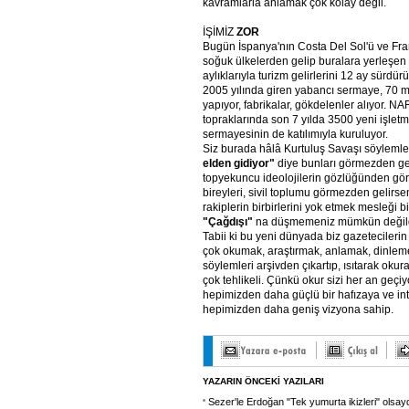
kavramlarla anlamak çok kolay değil.
İŞİMİZ
ZOR
Bugün İspanya'nın Costa Del Sol'ü ve Fra
soğuk ülkelerden gelip buralara yerleşen
aylıklarıyla turizm gelirlerini 12 ay sürdü
2005 yılında giren yabancı sermaye, 70 mil
yapıyor, fabrikalar, gökdelenler alıyor. N
topraklarında son 7 yılda 3500 yeni işle
sermayesinin de katılımıyla kuruluyor.
Siz burada hâlâ Kurtuluş Savaşı söylemler
elden
gidiyor"
diye bunları görmezden gel
topyekuncu ideolojilerin gözlüğünden gör
bireyleri, sivil toplumu görmezden gelirse
rakiplerin birbirlerini yok etmek mesleği b
"Çağdışı"
na düşmemeniz mümkün değild
Tabii ki bu yeni dünyada biz gazetecilerin
çok okumak, araştırmak, anlamak, dinlem
söylemleri arşivden çıkartıp, ısıtarak oku
çok tehlikeli. Çünkü okur sizi her an geçi
hepimizden daha güçlü bir hafızaya ve in
hepimizden daha geniş vizyona sahip.
YAZARIN ÖNCEKİ YAZILARI
Sezer'le Erdoğan "Tek yumurta ikizleri" olsayd