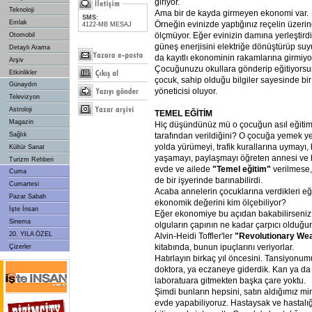
giriyor.
Teknoloji
Ama bir de kayda girmeyen ekonomi var.
SMS:
Emlak
Örneğin evinizde yaptığınız reçelin üzeri
4122-MB MESAJ
ölçmüyor. Eğer evinizin damına yerleştird
Otomobil
güneş enerjisini elektriğe dönüştürüp suy
Detaylı Arama
da kayıtlı ekonominin rakamlarına girmiyo
Arşiv
Çocuğunuzu okullara gönderip eğitiyorsun
Etkinlikler
çocuk, sahip olduğu bilgiler sayesinde bir
Günaydın
yöneticisi oluyor.
Televizyon
Astroloji
TEMEL
EĞİTİM
Magazin
Hiç düşündünüz mü o çocuğun asıl eğitim
tarafından verildiğini? O çocuğa yemek ye
Sağlık
yolda yürümeyi, trafik kurallarına uymayı, 
Kültür Sanat
yaşamayı, paylaşmayı öğreten annesi ve 
Turizm Rehberi
evde ve ailede
"Temel
eğitim"
verilmese,
Cuma
de bir işyerinde barınabilirdi.
Cumartesi
Acaba annelerin çocuklarına verdikleri eğ
Pazar Sabah
ekonomik değerini kim ölçebiliyor?
İşte İnsan
Eğer ekonomiye bu açıdan bakabilirseniz,
Sinema
olguların çapının ne kadar çarpıcı olduğ
20. YILA ÖZEL
Alvin-Heidi Toffler'ler
"Revolutionary
Wea
kitabında, bunun ipuçlarını veriyorlar.
Çizerler
Hatırlayın birkaç yıl öncesini. Tansiyonum
doktora, ya eczaneye giderdik. Kan ya da id
laboratuara gitmekten başka çare yoktu.
Şimdi bunların hepsini, satın aldığımız min
evde yapabiliyoruz. Hastaysak ve hastalı