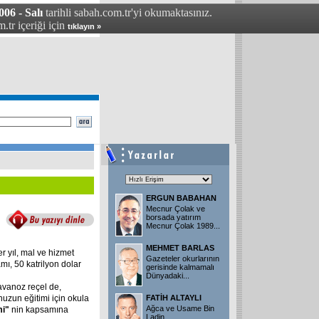
06 - Salı
tarihli sabah.com.tr'yi okumaktasınız.
.tr içeriği için
tıklayın »
ERGUN BABAHAN
Mecnur Çolak ve
borsada yatırım
Mecnur Çolak 1989...
MEHMET BARLAS
r yıl, mal ve hizmet
Gazeteler okurlarının
mı, 50 katrilyon dolar
gerisinde kalmamalı
Dünyadaki...
kavanoz reçel de,
nuzun eğitimi için okula
FATİH ALTAYLI
Ağca ve Usame Bin
i"
nin kapsamına
Ladin