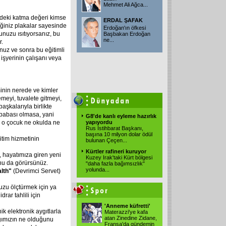
Mehmet Ali Ağca...
ndeki katma değeri kimse
ERDAL ŞAFAK
iğiniz plakalar sayesinde
Erdoğan'ın öfkesi
unuzu ısıtıyorsanız, bu
Başbakan Erdoğan
ne...
r.
uz ve sonra bu eğitimli
 işyerinin çalışanı veya
inin nerede ve kimler
meyi, tuvalete gitmeyi,
başkalarıyla birlikte
babası olmasa, yani
G8'de kanlı eyleme hazırlık
 o çocuk ne okulda ne
yapıyordu
Rus İstihbarat Başkanı,
başına 10 milyon dolar ödül
itim hizmetinin
bulunan Çeçen...
Kürtler rafineri kuruyor
 hayatımıza giren yeni
Kuzey Irak'taki Kürt bölgesi
unu da görürsünüz.
"daha fazla bağımsızlık"
yolunda...
lth"
(Devrimci Servet)
uzu ölçtürmek için ya
rar tahlili için
'Anneme küfretti'
ik elektronik aygıtlarla
Materazzi'ye kafa
atan Zinedine Zidane,
ğımızın ne olduğunu
Fransa'da gündemin