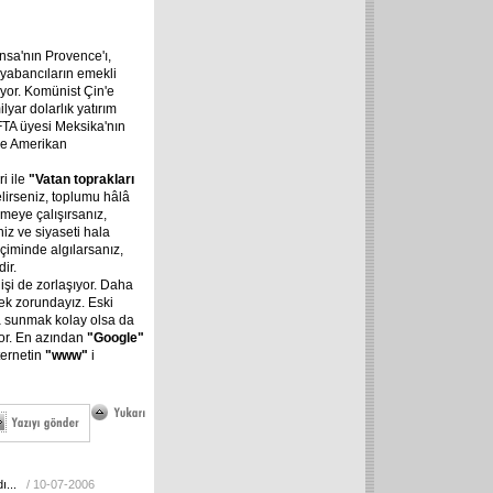
nsa'nın Provence'ı,
 yabancıların emekli
rüyor. Komünist Çin'e
yar dolarlık yatırım
AFTA üyesi Meksika'nın
tme Amerikan
i ile
"Vatan
toprakları
irseniz, toplumu hâlâ
meye çalışırsanız,
niz ve siyaseti hala
içiminde algılarsanız,
ir.
 işi de zorlaşıyor. Daha
ek zorundayız. Eski
ra sunmak kolay olsa da
yor. En azından
"Google"
ternetin
"www"
i
ı...
/ 10-07-2006