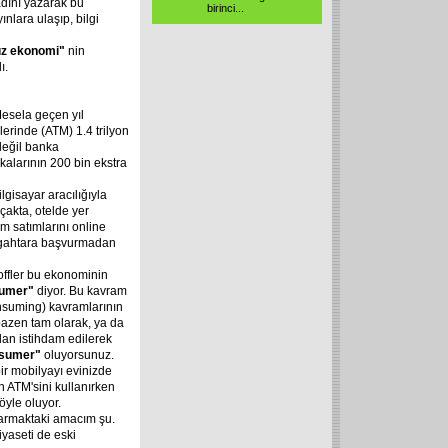
adını yazarak bu
birinci...
ınlara ulaşıp, bilgi
ız
ekonomi"
nin
ı.
Mesela geçen yıl
erinde (ATM) 1.4 trilyon
değil banka
alarının 200 bin ekstra
gisayar aracılığıyla
çakta, otelde yer
ım satımlarını online
zgahtara başvurmadan
Toffler bu ekonominin
umer"
diyor. Bu kavram
suming) kavramlarının
azen tam olarak, ya da
dan istihdam edilerek
sumer"
oluyorsunuz.
ir mobilyayı evinizde
 ATM'sini kullanırken
öyle oluyor.
tarmaktaki amacım şu.
iyaseti de eski