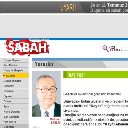
Şu an
11 Temmuz 20
Bugüne ait sabah.com
Dünya Kupası
Son Dakika
News in English
»
Yazarlar
Günün İçinden
Ekonomi
Gündem
Gazeteler okurlarının gerisinde kalmamalı
Siyaset
Dünyadaki bütün ulusların ve bireylerin he
Dünya
olarak ürettikleri
"Kayıtlı"
değerlerin topla
Spor
civarında.
Hava Durumu
Örneğin bir marketten satın aldığınız bir 
Sarı Sayfalar
evinizde kullandığınız elektrik de, çocuğu
Ana Sayfa
ödediğiniz paralar da, bu
"Kayıtlı
ekonom
Dosyalar