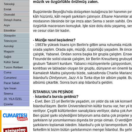
müzik ve özgürlükle örülmüş zaten.
Teknoloji
Emlak
Bugünlerde Beyoğlu'nda dolaşırken kulağınıza bir hanımın pırıl 
Otomobil
kâh hüzünlü, kâh neşeli şarkılarn çalınıyor.
Efsane Hanımla
r a
Detaylı Arama
modasının ötesinde bir işe imza atan Sema o sesin sahibi. On
Arşiv
özgürlük macerasını konuştuk. Işte size dolu dolu yaşamış, se
ve cesur olan bir kadın.
Etkinlikler
Günaydın
- Müziğe nasıl başladınız?
Televizyon
- 1983'te yüksek lisans için Berlin'e gittim ama ruhumda müzik
Astroloji
orada yaptım. Orada aşkı, müziği, özgürlüğü yaşadım. İlk önce b
Magazin
çalıştık, Yabanel. Ondan sonra başka bir grupla çalıştım. En
Sağlık
Freunde'de solist olarak çalıştım, bir Berlin Kreuzberg grubuy
Kültür Sanat
grubum Taksim'i kurdum. Yabancı müzisyenlerle çalışıyordum,
Turizm Rehberi
kontrbas ve tabladan oluşan bir gruptu, dünyanın en önemli tab
Cuma
Kamalesh Maitra çalıyordu bizde, saksafonda Charlie Mariano
İstanbul'u Dinliyorum, Jazz A la Turka
diye bir albüm yaptık. B
Cumartesi
albümü çıkarttık. Sonra burs alıp Istanbul'a geldim.
Pazar Sabah
İşte İnsan
İSTANBUL'UN PEŞİNDE
Sinema
-
İstanbul'a bursla geldiniz?
20. YILA ÖZEL
- Evet. Ben 15 yıl Berlin'de yaşadım, on yıldır da sık sık konserl
Çizerler
İstanbul'dayım. Berlin Üniversitesi'nin kültür bursu var, her yıl 
veriliyor. Çeşitli kültürlerden sanatçılara veriliyor, daha çok A
Ben güzel şarkı söylediğimi biliyorum ama daha çok projeler
şarkıların iyi yorumlanması dışında bir proje olmalı. O verdiği
şarkılarını toplamak istedim. İstanbul'u çok iyi tanımıyordum. 
farkettim ki bizim bütün şarkılarımızın menşei İstanbul. Bu şehir