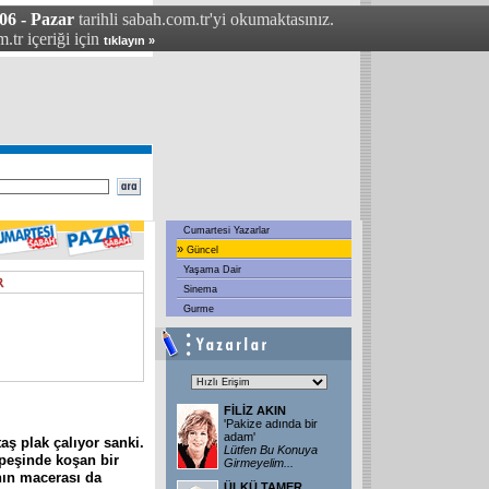
6 - Pazar
tarihli sabah.com.tr'yi okumaktasınız.
.tr içeriği için
tıklayın »
Cumartesi Yazarlar
»
Güncel
Yaşama Dair
Sinema
Gurme
FİLİZ AKIN
'Pakize adında bir
adam'
taş plak çalıyor sanki.
Lütfen Bu Konuya
t peşinde koşan bir
Girmeyelim
...
nın macerası da
ÜLKÜ TAMER