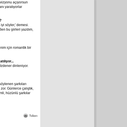
levizyonu açıyorsun
nı yaratıyorlar
?
iyi söyler,' demesi.
'Ben bu şiirleri yazdım,
nim için romantik bir
ılıyor...
Özdener dinleniyor.
söylenen şarkıları
zor. Günlerce çalıştık,
mli, hüzünlü şarkılar