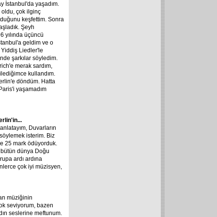
ay İstanbul'da yaşadım.
 oldu, çok ilginç
 olduğunu keşfettim. Sonra
başladık. Şeyh
96 yılında üçüncü
İstanbul'a geldim ve o
Yiddiş Liedler'le
inde şarkılar söyledim.
rich'e merak sardım,
ilediğimce kullandım.
erlin'e döndüm. Hatta
 Paris'i yaşamadım
lin'in...
 anlatayım, Duvarların
söylemek isterim. Biz
 ve 25 mark ödüyorduk.
a bütün dünya Doğu
rupa ardı ardına
lerce çok iyi müzisyen,
nan müziğinin
 çok seviyorum, bazen
dın seslerine meftunum.