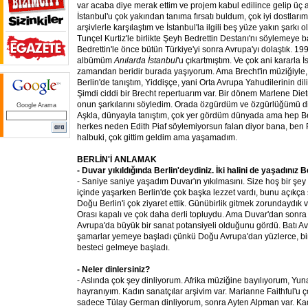
var acaba diye merak ettim ve projem kabul edilince gelip üç 
İstanbul'u çok yakından tanıma fırsatı buldum, çok iyi dostlarım
arşivlerle karşılaştım ve İstanbul'la ilgili beş yüze yakın şarkı
Tunçel Kurtiz'le birlikte Şeyh Bedrettin Destanı'nı söylemeye 
Bedrettin'le önce bütün Türkiye'yi sonra Avrupa'yı dolaştık. 19
albümüm
Anılarda İstanbul
'u çıkartmıştım. Ve çok ani kararla 
zamandan beridir burada yaşıyorum. Ama Brecht'in müziğiyle, 
Berlin'de tanıştım, Yiddişçe, yani Orta Avrupa Yahudilerinin dil
Şimdi ciddi bir Brecht repertuarım var. Bir dönem Marlene Diet
onun şarkılarını söyledim. Orada özgürdüm ve özgürlüğümü d
Google Arama
Aşkla, dünyayla tanıştım, çok yer gördüm dünyada ama hep B
herkes neden Edith Piaf söylemiyorsun falan diyor bana, ben
halbuki, çok gittim geldim ama yaşamadım.
BERLİN'İ ANLAMAK
- Duvar yıkıldığında Berlin'deydiniz. İki halini de yaşadınız Ber
- Saniye saniye yaşadım Duvar'ın yıkılmasını. Size hoş bir şey
içinde yaşarken Berlin'de çok başka lezzet vardı, bunu açıkça 
Doğu Berlin'i çok ziyaret ettik. Günübirlik gitmek zorundaydık
Orası kapalı ve çok daha derli topluydu. Ama Duvar'dan sonr
Avrupa'da büyük bir sanat potansiyeli olduğunu gördü. Batı Av
şamarlar yemeye başladı çünkü Doğu Avrupa'dan yüzlerce, bin
besteci gelmeye başladı.
- Neler dinlersiniz?
- Aslında çok şey dinliyorum. Afrika müziğine bayılıyorum, Yu
hayranıyım. Kadın sanatçılar arşivim var. Marianne Faithful'u
sadece Tülay German dinliyorum, sonra Ayten Alpman var. Ka