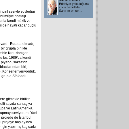
Edebiyat yolculuğuna
çıkış hazırlıkları
Sanırım en sık
...
pırıl sesiyle söylediği
lbümüyle nostalji
unla kendi müzik ve
si de hayatı kadar güçlü
 vardı. Burada olmadı,
ir grupla birlikte
semble Kreuzberger
du bu. 1989'da kendi
 piyano, saksafon,
lacılarından biri,
. Konserler veriyorduk,
u grupla
Sihir
adlı
ere gitmekle birlikte
belli sayıda sanatçıya
vrupa ve Latin Amerika.
 yapmayı seviyorum. Yani
m projede de İstanbul
Bu projeye başlayınca
 için yapılmış kaç şarkı