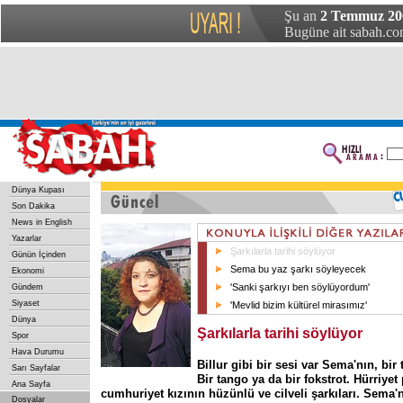
Şu an
2 Temmuz 200
Bugüne ait sabah.com
Dünya Kupası
Son Dakika
News in English
Yazarlar
Şarkılarla tarihi söylüyor
Günün İçinden
Sema bu yaz şarkı söyleyecek
Ekonomi
'Sanki şarkıyı ben söylüyordum'
Gündem
Siyaset
'Mevlid bizim kültürel mirasımız'
Dünya
Şarkılarla tarihi söylüyor
Spor
Hava Durumu
Billur gibi bir sesi var Sema'nın, bir 
Sarı Sayfalar
Bir tango ya da bir fokstrot. Hürriye
Ana Sayfa
cumhuriyet kızının hüzünlü ve cilveli şarkıları. Sema'
Dosyalar