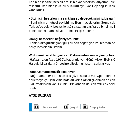
Kadınlar şahane, hep bir aralık, bir kaçış noktası arıyorlar. Te
tesettürlü kadınlar şakkudu şukkudu oynuyor. Hep özgürlük ala
kendilerine.
- Sizin için bestelenmiş şarkıları söyleyecek misiniz bir gün
- Benim için en güzel şey birinin, 'Benim bestelerimi Sema çok 
Türkiye'de çok iyi besteciler, söz yazarları var. Ya da birisinin, 
bunları şarkı olarak söyle,' demesini çok isterim.
-Hangi bestecileri beğeniyorsunuz?
-Fahir Atakoğlu'nun yaptığı işleri çok beğeniyorum. Teoman be
parça bestelesin isterim.
-O dönemin özel bir yeri var. O dönemden sonra yine göbek at
-Hafızamız en fazla 1960'a kadar gidiyor. Gönül Akkor, Belkıs 
Halbuki biraz daha öncesine gitsek muhteşem şarkılar var.
-Ama Osmanlı müziği dinleniyor.
-Doğru ama 1947'de falan çok güzel şarkılar var. Operetlerde 
derlemeye çalıştım. Ama notaları yok. Sözleri çıkartmak da çok 
uydurmak istemiyoruz çünkü. Bir yandan da, çok tatlı, çok sevi
bunlar.
AYŞE DÜZKAN